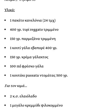
Υλικά:
1 πακέτο κανελόνια (24 τμχ)
400 γρ. τυρί reggato τριμμένο
150 γρ. παρμεζάνα τριμμένη
1 κουτί γάλα εβαπορέ 400 γρ.
150 γρ. κρέμα γάλακτος
100 ml φρέσκο γάλα
1 κουτάκι passata ντομάτας 500 γρ.
Για τον κιμά…
2 κ.σ. ελαιόλαδο
1 μεγάλο κρεμμύδι ψιλοκομμένο