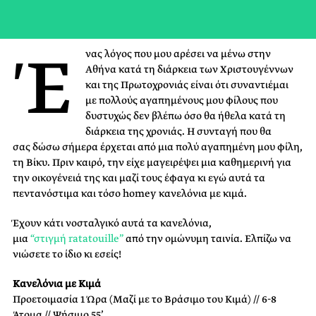
Έ
νας λόγος που μου αρέσει να μένω στην
Αθήνα κατά τη διάρκεια των Χριστουγέννων
και της Πρωτοχρονιάς είναι ότι συναντιέμαι
με πολλούς αγαπημένους μου φίλους που
δυστυχώς δεν βλέπω όσο θα ήθελα κατά τη
διάρκεια της χρονιάς. Η συνταγή που θα
σας δώσω σήμερα έρχεται από μια πολύ αγαπημένη μου φίλη,
τη Βίκυ. Πριν καιρό, την είχε μαγειρέψει μια καθημερινή για
την οικογένειά της και μαζί τους έφαγα κι εγώ αυτά τα
πεντανόστιμα και τόσο homey κανελόνια με κιμά.
Έχουν κάτι νοσταλγικό αυτά τα κανελόνια,
μια
“στιγμή ratatouille”
από την ομώνυμη ταινία. Ελπίζω να
νιώσετε το ίδιο κι εσείς!
Κανελόνια με Κιμά
Προετοιμασία 1 Ώρα (Μαζί με το Βράσιμο του Κιμά) // 6-8
Άτομα // Ψήσιμο 55’