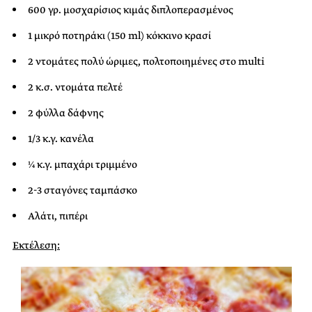
600 γρ. μοσχαρίσιος κιμάς διπλοπερασμένος
1 μικρό ποτηράκι (150 ml) κόκκινο κρασί
2 ντομάτες πολύ ώριμες, πολτοποιημένες στο multi
2 κ.σ. ντομάτα πελτέ
2 φύλλα δάφνης
1/3 κ.γ. κανέλα
¼ κ.γ. μπαχάρι τριμμένο
2-3 σταγόνες ταμπάσκο
Αλάτι, πιπέρι
Εκτέλεση: