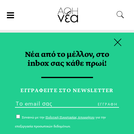
×
05/01/18
ΓΑΣΤΡΟΝΟΜΙΑ
Νέα από το μέλλον, στο
Μια Στιγμή Ratatouille
inbox σας κάθε πρωί!
ΙΩΑΝΝΑ ΓΙΩΤΑΚΗ
ΕΓΓPΑΦΕΙΤΕ ΣΤΟ NEWSLETTER
Συναινώ με την
Πολιτική Προστασίας Απορρήτου
για την
επεξεργασία προσωπικών δεδομένων.