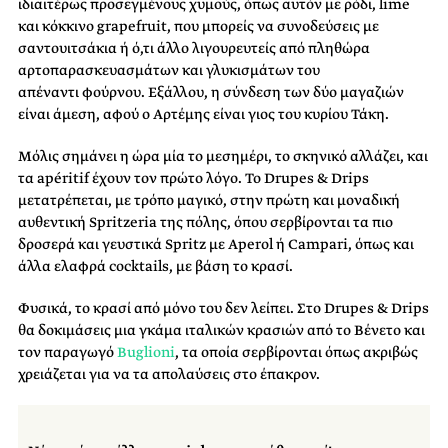
ιδιαιτέρως προσεγμένους χυμούς, όπως αυτόν με ρόδι, lime
και κόκκινο grapefruit, που μπορείς να συνοδεύσεις με
σαντουιτσάκια ή ό,τι άλλο λιγουρευτείς από πληθώρα
αρτοπαρασκευασμάτων και γλυκισμάτων του
απέναντι φούρνου. Εξάλλου, η σύνδεση των δύο μαγαζιών
είναι άμεση, αφού ο Αρτέμης είναι γιος του κυρίου Τάκη.
Μόλις σημάνει η ώρα μία το μεσημέρι, το σκηνικό αλλάζει, και
τα apéritif έχουν τον πρώτο λόγο. Το Drupes & Drips
μετατρέπεται, με τρόπο μαγικό, στην πρώτη και μοναδική
αυθεντική Spritzeria της πόλης, όπου σερβίρονται τα πιο
δροσερά και γευστικά Spritz με Aperol ή Campari, όπως και
άλλα ελαφρά cocktails, με βάση το κρασί.
Φυσικά, το κρασί από μόνο του δεν λείπει. Στο Drupes & Drips
θα δοκιμάσεις μια γκάμα ιταλικών κρασιών από το Βένετο και
τον παραγωγό
Buglioni
, τα οποία σερβίρονται όπως ακριβώς
χρειάζεται για να τα απολαύσεις στο έπακρον.