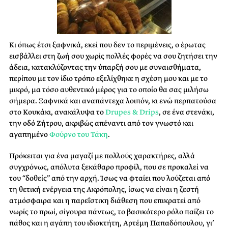
Κι όπως έτσι ξαφνικά, εκεί που δεν το περιμένεις, ο έρωτας
εισβάλλει στη ζωή σου χωρίς πολλές φορές να σου ζητήσει την
άδεια, κατακλύζοντας την ύπαρξή σου με συναισθήματα,
περίπου με τον ίδιο τρόπο εξελίχθηκε η σχέση μου και με το
μικρό, μα τόσο αυθεντικό μέρος για το οποίο θα σας μιλήσω
σήμερα. Ξαφνικά και αναπάντεχα λοιπόν, κι ενώ περπατούσα
στο Κουκάκι, ανακάλυψα το
Drupes & Drips
, σε ένα στενάκι,
την οδό Ζήτρου, ακριβώς απέναντι από τον γνωστό και
αγαπημένο
Φούρνο του Τάκη
.
Πρόκειται για ένα μαγαζί με πολλούς χαρακτήρες, αλλά
συγχρόνως, απόλυτα ξεκάθαρο προφίλ, που σε προκαλεί να
του “δοθείς” από την αρχή. Ίσως να φταίει που λούζεται από
τη θετική ενέργεια της Ακρόπολης, ίσως να είναι η ζεστή
ατμόσφαιρα και η παρεΐστικη διάθεση που επικρατεί από
νωρίς το πρωί, σίγουρα πάντως, το βασικότερο ρόλο παίζει το
πάθος και η αγάπη του ιδιοκτήτη, Αρτέμη Παπαδόπουλου, γι’