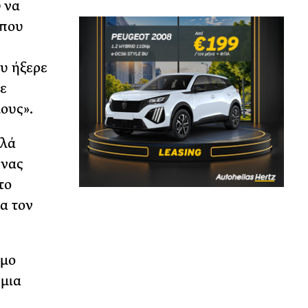
 να
 που
υ ήξερε
χε
ους».
λλά
ένας
το
α τον
όμο
 μια