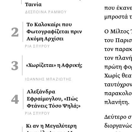
Ταινία
που έκανε
ΔΕΣΠΟΙΝΑ ΡΑΜΜΟΥ
μπροστά τ
Το Καλοκαίρι που
Ο Μίλτος 
Φωτογραφίζεται πριν
Ακόμη Αρχίσει
του Παρισ
ΡΙΑ ΣΠΥΡΟΥ
τον παρακ
τον πλανή
«Χωρίζεται» η Αφρική;
πρώτη φορ
Χωρίς θεα
ΙΩΑΝΝΗΣ ΜΠΑΖΙΩΤΗΣ
ταυτόχρονα
Αλεξάνδρα
παρακολου
Εφραίμογλου, «Πώς
πλανήτη.
Φτάνεις Τόσο Ψηλά;»
ΡΙΑ ΣΠΥΡΟΥ
Δεύτερο σ
διοργανώσ
Κι αν η Μεγαλύτερη