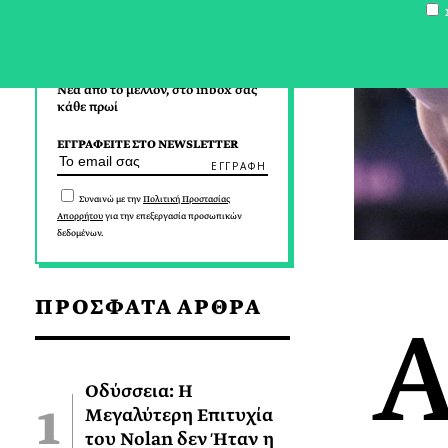
Σ
Νέα από το μέλλον, στο inbox σας
κάθε πρωί
ΕΓΓΡΑΦΕΙΤΕ ΣΤΟ NEWSLETTER
Συναινώ με την
Πολιτική Προστασίας
Απορρήτου
για την επεξεργασία προσωπικών
δεδομένων.
ΠΡΟΣΦΑΤΑ ΑΡΘΡΑ
Οδύσσεια: Η
Μεγαλύτερη Επιτυχία
του Nolan δεν Ήταν η