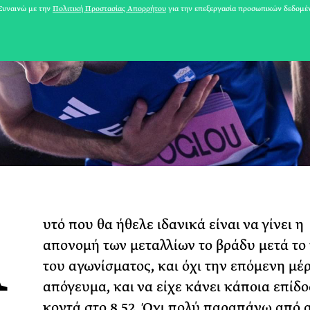
υναινώ με την
Πολιτική Προστασίας Απορρήτου
για την επεξεργασία προσωπικών δεδομέ
31 ΙΟΥΛΙΟΥ 2026
Α
υτό που θα ήθελε ιδανικά είναι να γίνει η
Το Καλοκαίρι πο
απονομή των μεταλλίων το βράδυ μετά το 
Φωτογραφίζεται
του αγωνίσματος, και όχι την επόμενη μέρ
Ακόμη Αρχίσει
απόγευμα, και να είχε κάνει κάποια επίδ
ΡΙΑ ΣΠΥΡΟΥ
κοντά στο 8,52. Όχι πολύ παραπάνω από 