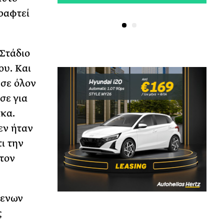
γραφτεί
Στάδιο
ου. Και
σε όλον
σε για
κα.
εν ήταν
τι την
τον
μενων
ς