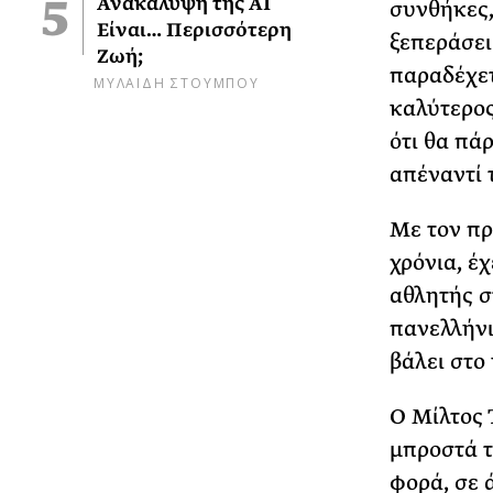
Ανακάλυψη της AI
συνθήκες,
Είναι… Περισσότερη
ξεπεράσει 
Ζωή;
παραδέχετα
ΜΥΛΑΙΔΗ ΣΤΟΥΜΠΟΥ
καλύτερος
ότι θα πάρ
απέναντί 
Με τον πρ
χρόνια, έχ
αθλητής σ
πανελλήνι
βάλει στο
Ο Μίλτος 
μπροστά τ
φορά, σε 