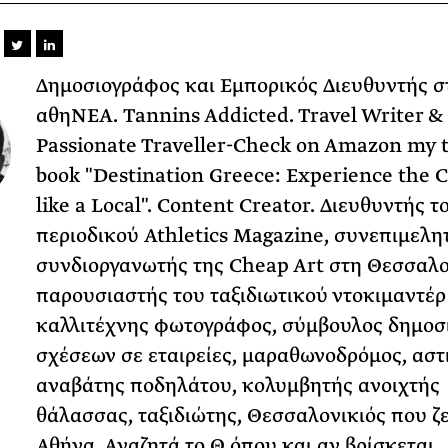
Δημοσιογράφος και Εμπορικός Διευθυντής σ
αθηΝΕΑ. Tannins Addicted. Travel Writer &
Passionate Traveller-Check on Amazon my t
book "Destination Greece: Experience the 
like a Local". Content Creator. Διευθυντής τ
περιοδικού Athletics Magazine, συνεπιμελη
συνδιοργανωτής της Cheap Art στη Θεσσαλο
παρουσιαστής του ταξιδιωτικού ντοκιμαντέ
καλλιτέχνης φωτογράφος, σύμβουλος δημοσ
σχέσεων σε εταιρείες, μαραθωνοδρόμος, αστ
αναβάτης ποδηλάτου, κολυμβητής ανοιχτής
θάλασσας, ταξιδιώτης, Θεσσαλονικιός που ζε
Αθήνα. Αναζητά το Θ όπου και αν βρίσκεται.