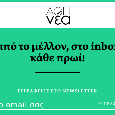
από το μέλλον, στο inbo
ρυσός Μίλτος Τεντό
κάθε πρωί!
ΠΛΑΚΙΔΑΣ
ΕΓΓPΑΦΕΙΤΕ ΣΤΟ NEWSLETTER