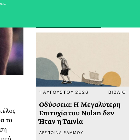
νων.
ΠΡΟΣΦΑΤΑ ΑΡΘΡΑ
ΚΟΙΝΩΝΙΑ
1 ΑΥΓΟΥΣΤΟΥ 2026
ΒΙΒΛΙΟ
31
υ
Οδύσσεια: Η Μεγαλύτερη
Το
τέλος
 πριν
Επιτυχία του Nolan δεν
Φω
α το
Ήταν η Ταινία
Ακ
οση
ΔΕΣΠΟΙΝΑ ΡΑΜΜΟΥ
ΡΙ
αυτό