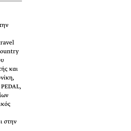
την
ravel
Country
ου
τής και
νίκη,
ρ PEDAL,
ίων
ικός
ι στην