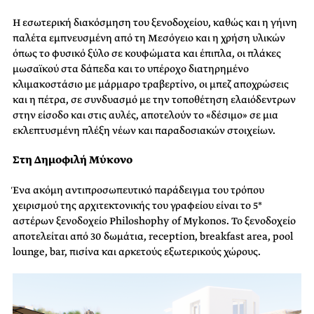
Η εσωτερική διακόσμηση του ξενοδοχείου, καθώς και η γήινη
παλέτα εμπνευσμένη από τη Μεσόγειο και η χρήση υλικών
όπως το φυσικό ξύλο σε κουφώματα και έπιπλα, οι πλάκες
μωσαϊκού στα δάπεδα και το υπέροχο διατηρημένο
κλιμακοστάσιο με μάρμαρο τραβερτίνο, οι μπεζ αποχρώσεις
και η πέτρα, σε συνδυασμό με την τοποθέτηση ελαιόδεντρων
στην είσοδο και στις αυλές, αποτελούν το «δέσιμο» σε μια
εκλεπτυσμένη πλέξη νέων και παραδοσιακών στοιχείων.
Στη Δημοφιλή Μύκονο
Ένα ακόμη αντιπροσωπευτικό παράδειγμα του τρόπου
χειρισμού της αρχιτεκτονικής του γραφείου είναι το 5*
αστέρων ξενοδοχείο Philoshophy of Mykonos. Το ξενοδοχείο
αποτελείται από 30 δωμάτια, reception, breakfast area, pool
lounge, bar, πισίνα και αρκετούς εξωτερικούς χώρους.