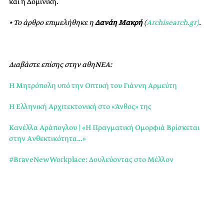
και η Δομινίκη.
• Το άρθρο επιμελήθηκε η
Δανάη Μακρή
(
Αrchisearch.gr)
.
Διαβάστε επίσης στην αθηΝΕΑ:
Η Μητρόπολη υπό την Οπτική του Γιάννη Αρμεύτη
Η Ελληνική Αρχιτεκτονική στο «Άνθος» της
Κανέλλα Αράπογλου | «Η Πραγματική Ομορφιά Bρίσκεται
στην Aνθεκτικότητα…»
#BraveNewWorkplace: Δουλεύοντας στο Μέλλον