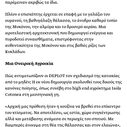
παρέμειναν ακριβώς τα ίδια.
Πλέον ο επισκέπτης έρχεται σε επαφή με το γαλάζιο του
ουρανού, τη βαθυγάλαζη θάλασσα, το άνυδρο καθαρό τοπίο
της Μυκόνου, την αλμύρα και το δροσερό αεράκι. Μια
ιεροτελεστική αρχιτεκτονική που δημιουργεί ενέργεια και
πυροδοτεί συναισθήματα, επιστρέφοντας στην
αυθεντικότητα της Μυκόνου και στις βαθιές ρίζες των
Κυκλάδων.
Μια Ονειρική Αγροικία
Πώς αντιμετωπίζουν οι DEPLOT τον σχεδιασμό της κατοικίας
από το μηδέν; H εκ νέου δημιουργία ακολουθεί τους δικούς της
κανόνες ποίησης, όπως συνέβη στο high end αγρόκτημα Isola
Cotonea στη μεσσηνιακή γη.
«Αρχική μας πρόθεση ήταν η κουζίνα να βρεθεί στο επίκεντρο
του κτίσματος. Να αποτελέσει, ως εστία, χώρο συγκέντρωσης
αλλά και μετάβασης ανάμεσα σε περιοχές του σπιτιού. Με
διαμπερές άνοιγμα στη θέα της θάλασσας και στον ελαιώνα»,