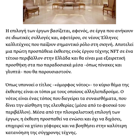
Η επιλογή των έργων βασίζεται, αφενός, σε έργα που ανήκουν
σε ιδιωτικές συλλογές και, αφετέρου, σε νέους Έλληνες
καλλιτέχνες που παίζουν σημαντικό ρόλο στη σκηνή. Αποτελεί
μια πρώτη προσπάθεια έκθεσης ενός έργου τέχνης NFT σε ένα
τέτοιο περιβάλλον στην Ελλάδα και θα είναι μια εξαιρετική
προσθήκη στα πιο παραδοσιακά μέσα –όπως πίνακες και
γλυπτά– που θα παρουσιαστούν.
Όπως υπονοεί ο τίτλος –«όμορφος νότος»– το κύριο θέμα της
έκθεσης είναι οι τόποι με τους οποίους αλληλεπιδρούμε. Ο
νότος είναι ένας τόπος που διεγείρει τα συναισθήματα, που
δίνει την αίσθηση της ελευθερίας (μέσα από το φυσικό του
περιβάλλον). Μέσα από την πλουραλιστική επιλογή των
έργων, η έκθεση προσπαθεί να ενώσει και όχι να διχάσει,
επιχειρεί να χτίσει γέφυρες και να βοηθήσει στην καλύτερη
κατανόηση της σύγχρονης τέχνης.