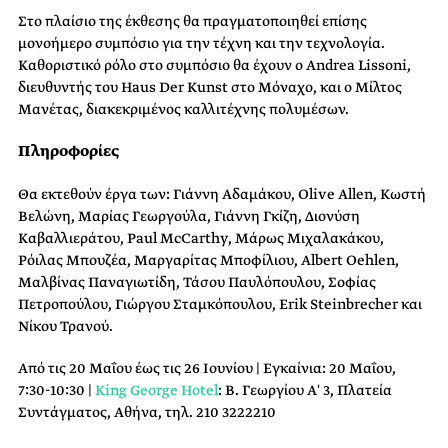
Στο πλαίσιο της έκθεσης θα πραγματοποιηθεί επίσης
μονοήμερο συμπόσιο για την τέχνη και την τεχνολογία.
Καθοριστικό ρόλο στο συμπόσιο θα έχουν ο Andrea Lissoni,
διευθυντής του Haus Der Kunst στο Μόναχο, και ο Μίλτος
Μανέτας, διακεκριμένος καλλιτέχνης πολυμέσων.
Πληροφορίες
Θα εκτεθούν έργα των: Γιάννη Αδαμάκου, Olive Allen, Κωστή
Βελώνη, Μαρίας Γεωργούλα, Γιάννη Γκίζη, Διονύση
Καβαλλιεράτου, Paul McCarthy, Μάρως Μιχαλακάκου,
Ρόιλας Μπουζέα, Μαργαρίτας Μποφίλιου, Albert Oehlen,
Μαλβίνας Παναγιωτίδη, Τάσου Παυλόπουλου, Σοφίας
Πετροπούλου, Γιώργου Σταμκόπουλου, Erik Steinbrecher και
Νίκου Τρανού.
Από τις 20 Μαΐου έως τις 26 Ιουνίου | Εγκαίνια: 20 Μαΐου,
7:30-10:30 |
King George Hotel
: Β. Γεωργίου Α′ 3, Πλατεία
Συντάγματος, Αθήνα, τηλ. 210 3222210