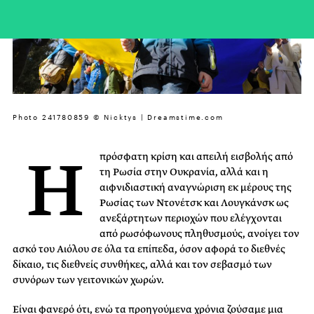
Photo 241780859 © Nicktys | Dreamstime.com
Η
πρόσφατη κρίση και απειλή εισβολής από
τη Ρωσία στην Ουκρανία, αλλά και η
αιφνιδιαστική αναγνώριση εκ μέρους της
Ρωσίας των Ντονέτσκ και Λουγκάνσκ ως
ανεξάρτητων περιοχών που ελέγχονται
από ρωσόφωνους πληθυσμούς, ανοίγει τον
ασκό του Αιόλου σε όλα τα επίπεδα, όσον αφορά το διεθνές
δίκαιο, τις διεθνείς συνθήκες, αλλά και τον σεβασμό των
συνόρων των γειτονικών χωρών.
Είναι φανερό ότι, ενώ τα προηγούμενα χρόνια ζούσαμε μια