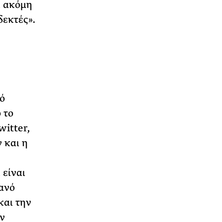
, ακόμη
δεκτές».
ό
 το
witter,
 και η
 είναι
ανό
και την
ν