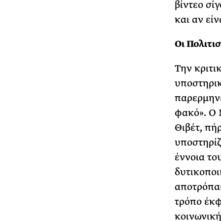
βίντεο σί
και αν είν
Οι Πολιτι
Την κριτι
υποστηρικ
παρερμηνε
φακό». Ο 
Θιβέτ, πή
υποστηρίζ
έννοια το
δυτικοποι
αποτρόπαι
τρόπο έκφ
κοινωνική