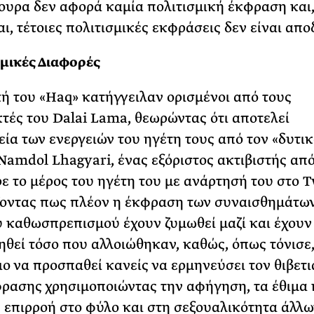
γουρα δεν αφορά καμία πολιτισμική έκφραση και
αι, τέτοιες πολιτισμικές εκφράσεις δεν είναι απο
σμικές Διαφορές
κή του «Haq» κατήγγειλαν ορισμένοι από τους
τές του Dalai Lama, θεωρώντας ότι αποτελεί
ία των ενεργειών του ηγέτη τους από τον «δυτικ
Namdol Lhagyari, ένας εξόριστος ακτιβιστής από
ρε το μέρος του ηγέτη του με ανάρτησή του στο T
οντας πως πλέον η έκφραση των συναισθημάτων
υ καθωσπρεπισμού έχουν ζυμωθεί μαζί και έχουν
ηθεί τόσο που αλλοιώθηκαν, καθώς, όπως τόνισε,
ο να προσπαθεί κανείς να ερμηνεύσει τον θιβετι
ρασης χρησιμοποιώντας την αφήγηση, τα έθιμα 
 επιρροή στο φύλο και στη σεξουαλικότητα άλλω