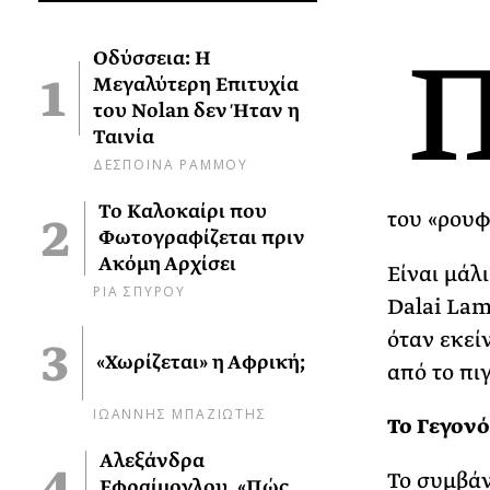
Οδύσσεια: Η
Μεγαλύτερη Επιτυχία
του Nolan δεν Ήταν η
Ταινία
ΔΕΣΠΟΙΝΑ ΡΑΜΜΟΥ
Το Καλοκαίρι που
του «ρουφ
Φωτογραφίζεται πριν
Ακόμη Αρχίσει
Είναι μάλ
ΡΙΑ ΣΠΥΡΟΥ
Dalai Lam
όταν εκείν
«Χωρίζεται» η Αφρική;
από το πιγ
ΙΩΑΝΝΗΣ ΜΠΑΖΙΩΤΗΣ
Το Γεγονό
Αλεξάνδρα
Το συμβάν
Εφραίμογλου, «Πώς