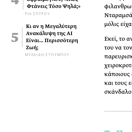
φιλανθρωπ
Φτάνεις Τόσο Ψηλά;»
ΡΙΑ ΣΠΥΡΟΥ
Νταραμσάλ
μόλις είχ
Κι αν η Μεγαλύτερη
Ανακάλυψη της AI
Εκεί, το 
Είναι… Περισσότερη
του να το
Ζωή;
ΜΥΛΑΙΔΗ ΣΤΟΥΜΠΟΥ
παρευρισκ
χειροκροτ
κάποιους 
και τους 
σκάνδαλο