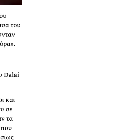
του
σσα του
ύνταν
ύρα».
υ Dalai
ι και
ου σε
αν τα
 που
οσίως