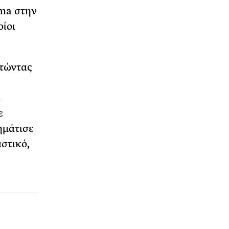
ama στην
ίοι
ητώντας
ι
ε
ημάτισε
στικό,