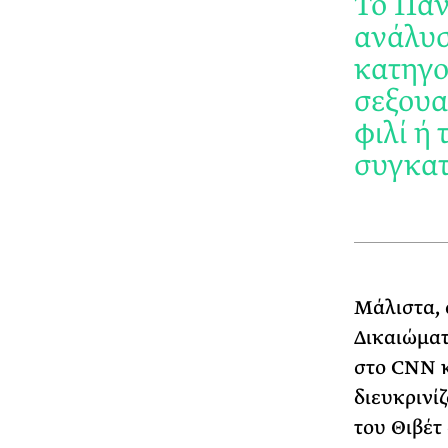
Το Παν
ανάλυσ
κατηγο
σεξουα
φιλί ή
συγκατ
Μάλιστα, 
Δικαιώματ
στο CNN κ
διευκρινί
του Θιβέτ