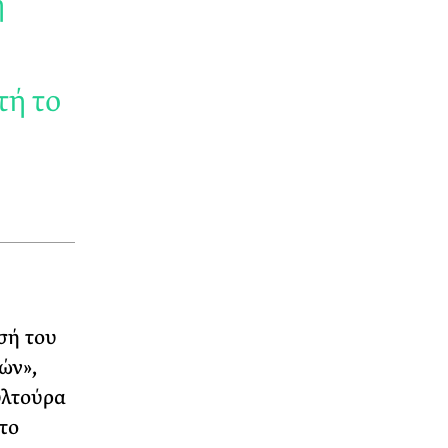
ή
τή το
σή του
ών»,
υλτούρα
το