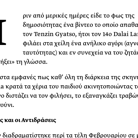
Φωτογραφίζεται
Π
Ακόμη Αρχίσει
ριν από μερικές ημέρες είδε το φως της
δημοσιότητας ένα βίντεο το οποίο απαθα
ΡΙΑ ΣΠΥΡΟΥ
τον Tenzin Gyatso, ήτοι τον 14ο Dalai L
φιλάει στα χείλη ένα ανήλικο αγόρι (αγ
ταυτότητας) και εν συνεχεία να του ζητά
ήξει» τη γλώσσα.
ιστα εμφανές πως καθ’ όλη τη διάρκεια της σκην
a κρατά τα χέρια του παιδιού ακινητοποιώντας το
ο διστάζει να τον φιλήσει, το εξαναγκάζει τραβώ
ούνι.
ς και οι Αντιδράσεις
 διαδραματίστηκε περί τα τέλη Φεβρουαρίου σε 