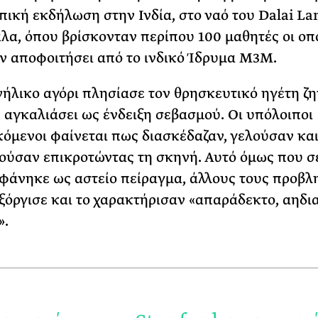
ική εκδήλωση στην Ινδία, στο ναό του Dalai L
α, όπου βρίσκονταν περίπου 100 μαθητές οι οπο
αν αποφοιτήσει από το ινδικό Ίδρυμα M3M.
ανήλικο αγόρι πλησίασε τον θρησκευτικό ηγέτη ζ
ν αγκαλιάσει ως ένδειξη σεβασμού. Οι υπόλοιποι
όμενοι φαίνεται πως διασκέδαζαν, γελούσαν κα
ούσαν επικροτώντας τη σκηνή. Αυτό όμως που σ
φάνηκε ως αστείο πείραγμα, άλλους τους προβλ
εξόργισε και το χαρακτήρισαν «απαράδεκτο, αηδια
».