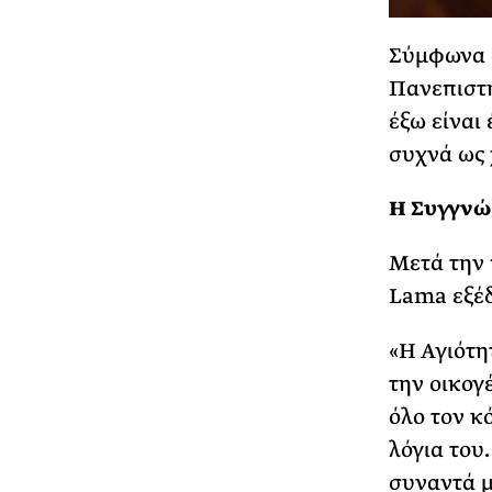
Σύμφωνα δ
Πανεπιστη
έξω είναι
συχνά ως 
Η Συγγνώ
Μετά την 
Lama εξέ
«Η Αγιότη
την οικογ
όλο τον κ
λόγια του
συναντά μ