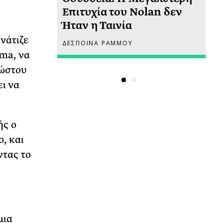
 πριν
Επιτυχία του Nolan δεν
Φω
Ήταν η Ταινία
Ακ
νάτιζε
ΔΕΣΠΟΙΝΑ ΡΑΜΜΟΥ
ΡΙ
ama, να
νώστου
ει να
ής ο
, και
ντας το
μια