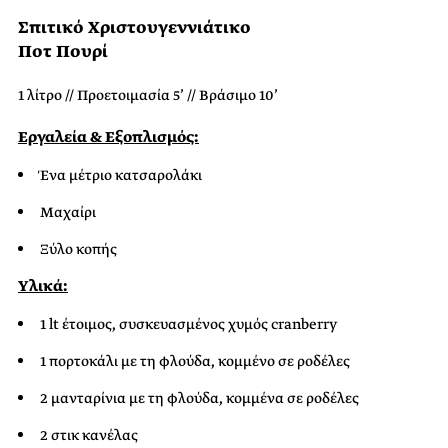
Σπιτικό Χριστουγεννιάτικο
Ποτ Πουρί
1 λίτρο // Προετοιμασία 5’ // Βράσιμο 10’
Εργαλεία & Εξοπλισμός:
Ένα μέτριο κατσαρολάκι
Μαχαίρι
Ξύλο κοπής
Υλικά:
1 lt έτοιμος, συσκευασμένος χυμός cranberry
1 πορτοκάλι με τη φλούδα, κομμένο σε ροδέλες
2 μανταρίνια με τη φλούδα, κομμένα σε ροδέλες
2 στικ κανέλας