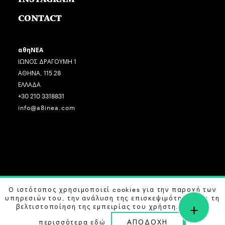
CONTACT
αθηΝΕΑ
ΙΩΝΟΣ ΔΡΑΓΟΥΜΗ 1
ΑΘΗΝΑ, 115 28
ΕΛΛΑΔΑ
+30 210 3318831
info@a8inea.com
COPYRIGHT © 2026 αθηΝΕΑ, ALL RIGHTS RESERVED.
Ο ιστότοπος χρησιμοποιεί cookies για την παροχή των
υπηρεσιών του, την ανάλυση της επισκεψιμότητας και τη
+
DESIGN BY
G DESIGN STUDIO
. DEVELOPED BY
B LABS
.
βελτιστοποίηση της εμπειρίας του χρήστη. Μάθετε
ΑΠΟΔΟΧΗ
περισσότερα
εδώ