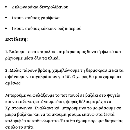
2 κλωναράκια δεντρολίβανου
1
κουτ
.
σού
πας
γαρίφαλα
1
κουτ
.
σού
πας
κόκκους ροζ πιπεριού
Εκτέλεση:
1. Βάζουμε το κατσαρολάκι σε μέτρια προς δυνατή φωτιά και
ρίχνουμε μέσα όλα τα υλικά.
2. Μόλις πάρουν βράση, χαμηλώνουμε τη θερμοκρασία και τα
αφήνουμε να σιγοβράσουν για 10′. Ο χώρος θα μοσχομυρίσει
αμέσως!
Μπορούμε να φυλάξουμε το ποτ πουρί σε βαζάκι στο ψυγείο
και να το ξαναζεστάνουμε όσες φορές θέλουμε μέχρι τα
Χριστούγεννα. Εναλλακτικά, μπορούμε να το μοιράσουμε σε
μικρά βαζάκια και να τα ακουμπήσουμε επάνω στα ζεστά
καλοριφέρ σε κάθε δωμάτιο. Έτσι θα έχουμε άρωμα διαρκείας
σε όλο το σπίτι.