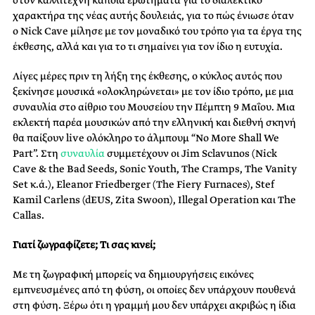
χαρακτήρα της νέας αυτής δουλειάς, για το πώς ένιωσε όταν
ο Nick Cave μίλησε με τον μοναδικό του τρόπο για τα έργα της
έκθεσης, αλλά και για το τι σημαίνει για τον ίδιο η ευτυχία.
Λίγες μέρες πριν τη λήξη της έκθεσης, ο κύκλος αυτός που
ξεκίνησε μουσικά «ολοκληρώνεται» με τον ίδιο τρόπο, με μια
συναυλία στο αίθριο του Μουσείου την Πέμπτη 9 Μαΐου. Μια
εκλεκτή παρέα μουσικών από την ελληνική και διεθνή σκηνή
θα παίξουν live ολόκληρο το άλμπουμ “No More Shall We
Part”. Στη
συναυλία
συμμετέχουν οι Jim Sclavunos (Nick
Cave & the Bad Seeds, Sonic Youth, The Cramps, The Vanity
Set κ.ά.), Eleanor Friedberger (The Fiery Furnaces), Stef
Kamil Carlens (dEUS, Zita Swoon), Illegal Operation και The
Callas.
Γιατί ζωγραφίζετε; Τι σας κινεί;
Με τη ζωγραφική μπορείς να δημιουργήσεις εικόνες
εμπνευσμένες από τη φύση, οι οποίες δεν υπάρχουν πουθενά
στη φύση. Ξέρω ότι η γραμμή μου δεν υπάρχει ακριβώς η ίδια