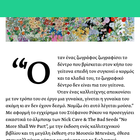
“Ό
ταν ένας ζωγράφος ζωγραφίσει το
δέντρο που βρίσκεται στον κήπο του
γείτονα επειδή τον συγκινεί ο κορμός
και τα κλαδιά του, το ζωγραφικό
δέντρο δεν είναι πια του γείτονα.
Όταν ένας καλλιτέχνης απεικονίσει
με τον τρόπο του σε έργο μια γυναίκα, γίνεται η γυναίκα του
ακόμη κι αν δεν έχουν δεσμό. Νομίζω ότι αυτό λέγεται μούσα.”
Με αφορμή το εγχείρημα του Στέφανου Ρόκου να προσεγγίσει
εικαστικά το άλμπουμ των Nick Cave & The Bad Seeds “No
More Shall We Part”, με την έκδοση ενός καλλιτεχνικού
βιβλίου και τη μεγάλη έκθεση στο Μουσείο Μπενάκη, έθεσα
στον καλλιτέχνη κάποια ερωτήματα για το διαλεκτικό