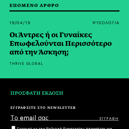
ΕΠΟΜΕΝΟ ΑΡΘΡΟ
19/04/19
ΨΥΧΟΛΟΓΙΑ
Οι Άντρες ή οι Γυναίκες
Επωφελούνται Περισσότερο
από την Άσκηση;
THRIVE GLOBAL
ΠΡΟΣΦΑΤΗ ΕΚΔΟΣΗ
ΕΓΓΡΑΦΕΙΤΕ ΣΤΟ NEWSLETTER
Συναινώ με την
Πολιτική Προστασίας Απορρήτου
για