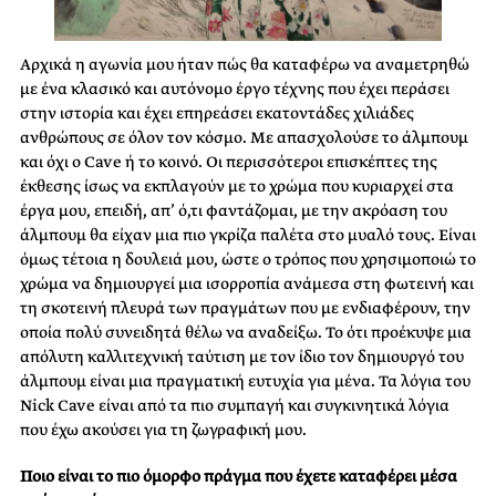
Αρχικά η αγωνία μου ήταν πώς θα καταφέρω να αναμετρηθώ
με ένα κλασικό και αυτόνομο έργο τέχνης που έχει περάσει
στην ιστορία και έχει επηρεάσει εκατοντάδες χιλιάδες
ανθρώπους σε όλον τον κόσμο. Με απασχολούσε το άλμπουμ
και όχι ο Cave ή το κοινό. Οι περισσότεροι επισκέπτες της
έκθεσης ίσως να εκπλαγούν με το χρώμα που κυριαρχεί στα
έργα μου, επειδή, απ’ ό,τι φαντάζομαι, με την ακρόαση του
άλμπουμ θα είχαν μια πιο γκρίζα παλέτα στο μυαλό τους. Είναι
όμως τέτοια η δουλειά μου, ώστε ο τρόπος που χρησιμοποιώ το
χρώμα να δημιουργεί μια ισορροπία ανάμεσα στη φωτεινή και
τη σκοτεινή πλευρά των πραγμάτων που με ενδιαφέρουν, την
οποία πολύ συνειδητά θέλω να αναδείξω. Το ότι προέκυψε μια
απόλυτη καλλιτεχνική ταύτιση με τον ίδιο τον δημιουργό του
άλμπουμ είναι μια πραγματική ευτυχία για μένα. Τα λόγια του
Nick Cave είναι από τα πιο συμπαγή και συγκινητικά λόγια
που έχω ακούσει για τη ζωγραφική μου.
Ποιο είναι το πιο όμορφο πράγμα που έχετε καταφέρει μέσα