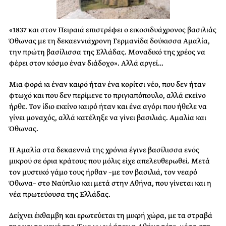
«1837 και στον Πειραιά επιστρέφει ο εικοσιδυάχρονος βασιλιάς
Όθωνας με τη δεκαεννιάχρονη Γερμανίδα δούκισσα Αμαλία,
την πρώτη βασίλισσα της Ελλάδας. Μοναδικό της χρέος να
φέρει στον κόσμο έναν διάδοχο». Αλλά αργεί…
Μια φορά κι έναν καιρό ήταν ένα κορίτσι νέο, που δεν ήταν
φτωχό και που δεν περίμενε το πριγκιπόπουλο, αλλά εκείνο
ήρθε. Τον ίδιο εκείνο καιρό ήταν και ένα αγόρι που ήθελε να
γίνει μοναχός, αλλά κατέληξε να γίνει βασιλιάς. Αμαλία και
Όθωνας.
Η Αμαλία στα δεκαεννιά της χρόνια έγινε βασίλισσα ενός
μικρού σε όρια κράτους που μόλις είχε απελευθερωθεί. Μετά
τον μυστικό γάμο τους ήρθαν –με τον βασιλιά, τον νεαρό
Όθωνα– στο Ναύπλιο και μετά στην Αθήνα, που γίνεται και η
νέα πρωτεύουσα της Ελλάδας.
Δείχνει έκθαμβη και ερωτεύεται τη μικρή χώρα, με τα στραβά