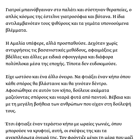
Γιατροί μπαινόβγαιναν στο παλάτι και σύστηναν θεραπείες, ο
απλός κόσμος της έστελνε γιατροσόφια και βότανα. Η ίδια
αντιλαμβανόταν τους ψιθύρους και τα γεμάτα υπονοούμενα
βλέμματα.
Η Αμαλία υπέφερε, αλλά προσπαθούσε. Δεχόταν χωρίς
αντιρρήσεις τις βασανιστικές μεθόδους, αφαιμάξεις με
βδέλλες και άλλες με ειδικά σφουγγάρια και διάφορα
πολύπλοκα μέσα της εποχής. Τίποτα δεν ευδοκιμούσε.
Είχε ωστόσο και ένα άλλο όνειρο. Να φτιάξει έναν κήπο όπου
κάθε σπόρος θα βλάσταινε και θα γινόταν δέντρο.
Αφοσιώθηκε σε αυτόν τον κήπο, δούλευε ακάματα
μαζεύοντας σπόρους και νεαρά φυτά από παντού. Βέβαια και
με τη μεγάλη βοήθεια των ανθρώπων που είχαν στη δούλεψή
τους.
Έτσι έφτιαξε έναν τεράστιο κήπο με ωραίες γωνιές, όπου
μπορούσε να κρυφτεί, αυτή, οι σκέψεις της και τα
ανεκπλήρωτα όνειρά της. Τον φρόντιζε μέχρι τη μέρα που μαζί