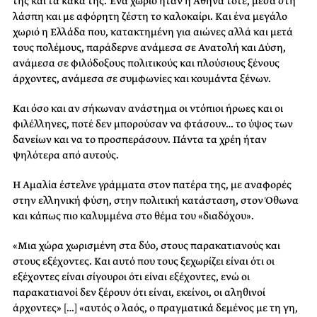
της και τα κακά της. Ένα χωριό ήταν η Αθήνα τότε, μέσα στη
λάσπη και με αφόρητη ζέστη το καλοκαίρι. Και ένα μεγάλο
χωριό η Ελλάδα που, κατακτημένη για αιώνες αλλά και μετά
τους πολέμους, παράδερνε ανάμεσα σε Ανατολή και Δύση,
ανάμεσα σε φιλόδοξους πολιτικούς και πλούσιους ξένους
άρχοντες, ανάμεσα σε συμφωνίες και κουμάντα ξένων.
Και όσο και αν σήκωναν ανάστημα οι ντόπιοι ήρωες και οι
φιλέλληνες, ποτέ δεν μπορούσαν να φτάσουν… το ύψος των
δανείων και να το προσπεράσουν. Πάντα τα χρέη ήταν
ψηλότερα από αυτούς.
Η Αμαλία έστελνε γράμματα στον πατέρα της, με αναφορές
στην ελληνική φύση, στην πολιτική κατάσταση, στον Όθωνα
και κάπως πιο καλυμμένα στο θέμα του «διαδόχου».
«Μια χώρα χωρισμένη στα δύο, στους παρακατιανούς και
στους εξέχοντες. Και αυτό που τους ξεχωρίζει είναι ότι οι
εξέχοντες είναι σίγουροι ότι είναι εξέχοντες, ενώ οι
παρακατιανοί δεν ξέρουν ότι είναι, εκείνοι, οι αληθινοί
άρχοντες» […] «αυτός ο λαός, ο πραγματικά δεμένος με τη γη,