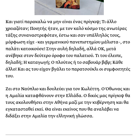
Και γιατί παρακαλώ να μην είναι ένας πρίγκιψ; Τι άλλο
χρειαζόταν; Ποιητής ήταν, με τον καλό κόσμο της ανωτέρας
τάξης συναναστρεφόταν, έστω και σαν υπάλληλός τους,
μόρφωση είχε –και γερμανικού πανεπιστημίου μάλιστα–, στο
παλάτι κατοικούσε! Στην αυλή δηλαδή, αλλά ΟΚ, μετά
ανέβηκε στον δεύτερο όροφο του παλατιού. Τι του έλειπε,
δηλαδή; Η καταγωγή; Ο πλούτος ή το σαβουάρ βιβρ; Κάθε
άλλο! Και ας του είχαν βγάλει το παρατσούκλι οι συμφοιτητές
του.
Ζει στο Ναύπλιο και δουλεύει για τον Κωλέττη. Ο Όθωνας και
η Αμαλία καταφθάνουν στην Ελλάδα. Ο δικός μας πρίγκιψ θα
τους ακολουθήσει στην Αθήνα μαζί με την κυβέρνηση και θα
εγκατασταθεί εκεί. Θα είναι εκείνος που θα αναλάβει να
διδάξει στην Αμαλία την ελληνική γλώσσα.