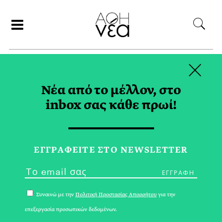
×
ΑΝΑΖΗΤΗΣΗ
Νέα από το μέλλον, στο
inbox σας κάθε πρωί!
ΒΙΒΛΙΟ TAG
ΕΓΓPΑΦΕΙΤΕ ΣΤΟ NEWSLETTER
Συναινώ με την
Πολιτική Προστασίας Απορρήτου
για την
επεξεργασία προσωπικών δεδομένων.