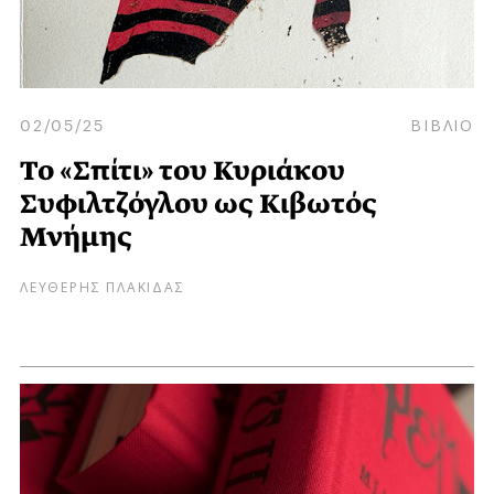
02/05/25
ΒΙΒΛΙΟ
Το «Σπίτι» του Κυριάκου
Συφιλτζόγλου ως Κιβωτός
Μνήμης
ΛΕΥΘΕΡΗΣ ΠΛΑΚΙΔΑΣ