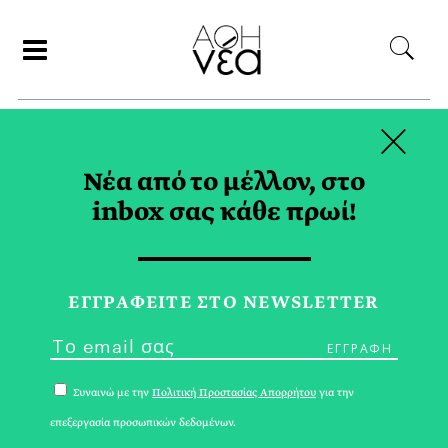
×
ΑΝΑΖΗΤΗΣΗ
Νέα από το μέλλον, στο
inbox σας κάθε πρωί!
ΒΙΒΛΙΟ TAG
ΕΓΓPΑΦΕΙΤΕ ΣΤΟ NEWSLETTER
Συναινώ με την
Πολιτική Προστασίας Απορρήτου
για την
επεξεργασία προσωπικών δεδομένων.