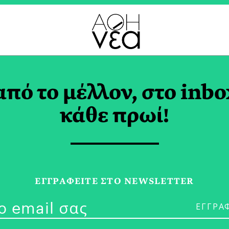
 TAG
από το μέλλον, στο inbo
κάθε πρωί!
05/07/26
Η Αμερικανικ
ΕΓΓPΑΦΕΙΤΕ ΣΤΟ NEWSLETTER
Ποδόσφαιρο