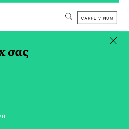
CARPE VINUM
×
x σας
ΑΘΛΗΣΗ
ή «Επανάσταση» στο