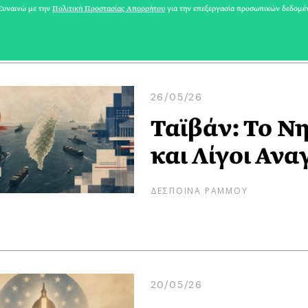
ΛΕΥΘΕΡΗΣ ΠΛΑΚΙΔΑΣ
υναινώ με την
Πολιτική Προστασίας Απορρήτου
για την επεξεργασία προσωπικών δεδομέ
26/05/26
Ταϊβάν: Το Νη
και Λίγοι Αν
ΔΕΣΠΟΙΝΑ ΡΑΜΜΟΥ
20/05/26