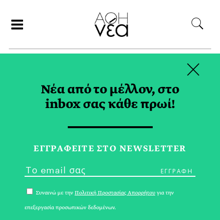
×
ΑΝΑΖΗΤΗΣΗ
Νέα από το μέλλον, στο
inbox σας κάθε πρωί!
ΜΟΥΣΙΚΗ TAG
ΕΓΓPΑΦΕΙΤΕ ΣΤΟ NEWSLETTER
Συναινώ με την
Πολιτική Προστασίας Απορρήτου
για την
επεξεργασία προσωπικών δεδομένων.