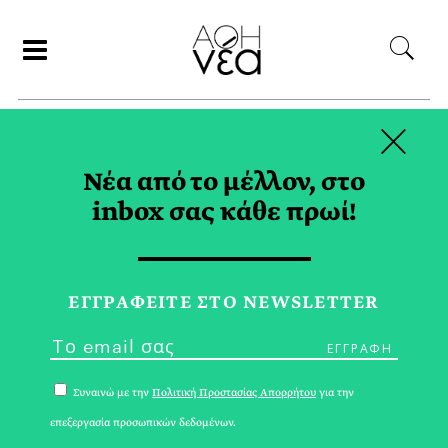
×
ΑΝΑΖΗΤΗΣΗ
Νέα από το μέλλον, στο
inbox σας κάθε πρωί!
ΤΗΝΟΣ TAG
ΕΓΓPΑΦΕΙΤΕ ΣΤΟ NEWSLETTER
Συναινώ με την
Πολιτική Προστασίας Απορρήτου
για την
επεξεργασία προσωπικών δεδομένων.