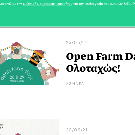
ΛΩΡΑ ΑΡΓΥΡΟΠΟΥΛΟΥ
υναινώ με την
Πολιτική Προστασίας Απορρήτου
για την επεξεργασία προσωπικών δεδομέ
25/05/22
Open Farm Da
Ολοταχώς!
ΑΘΗΝΕΑ
20/09/21