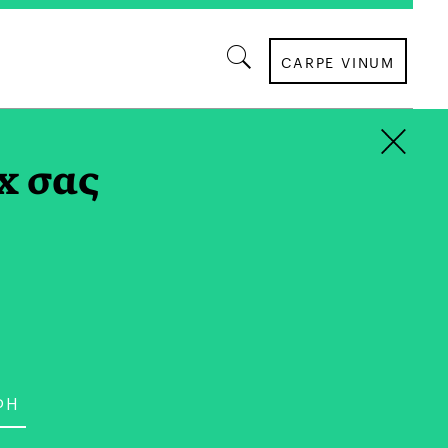
CARPE VINUM
×
x σας
ΚΡΑΣΙ
g | Η Β2Β Πλατφόρμα
μικού Τουρισμού