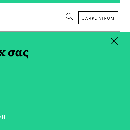
CARPE VINUM
×
x σας
ΑΦΙΕΡΩΜΑΤΑ
od: Ποιοι Παράγοντες
ο Μέλλον της Διατροφής;