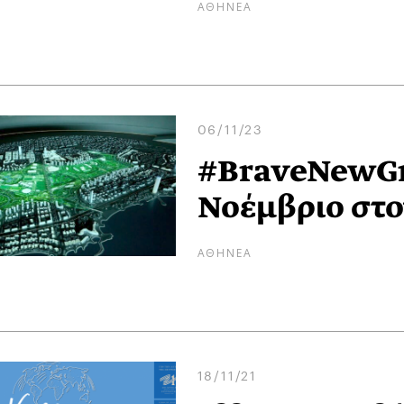
ΑΘΗΝΕΑ
06/11/23
#BraveNewGre
Νοέμβριο στ
ΑΘΗΝΕΑ
18/11/21