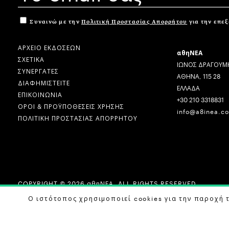
Συναινώ με την
Πολιτική Προστασίας Απορρήτου
για την επε
ΑΡΧΕΙΟ ΕΚΔΟΣΕΩΝ
αθηΝΕΑ
ΣΧΕΤΙΚΑ
ΙΩΝΟΣ ΔΡΑΓΟΥΜΗ
ΣΥΝΕΡΓΑΤΕΣ
ΑΘΗΝΑ, 115 28
ΔΙΑΦΗΜΙΣΤΕΙΤΕ
ΕΛΛΑΔΑ
ΕΠΙΚΟΙΝΩΝΙΑ
+30 210 3318831
ΟΡΟΙ & ΠΡΟΫΠΟΘΕΣΕΙΣ ΧΡΗΣΗΣ
info@a8inea.c
ΠΟΛΙΤΙΚΗ ΠΡΟΣΤΑΣΙΑΣ ΑΠΟΡΡΗΤΟΥ
COPYRIGHT © 2026 αθηΝΕΑ, ALL RIGHTS RESERVED.
DESIGN BY
G DESIGN STUDIO
. DEVELOPED BY
B LABS
.
Ο ιστότοπος χρησιμοποιεί cookies για την παροχή 