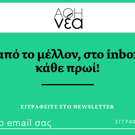
1 TAG
από το μέλλον, στο inbo
κάθε πρωί!
15/11/23
#BraveNewFo
ΕΓΓPΑΦΕΙΤΕ ΣΤΟ NEWSLETTER
Καθορίζουν τ