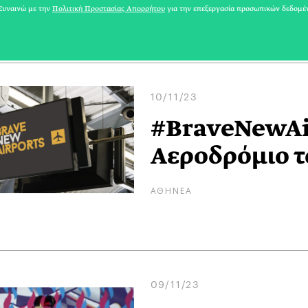
ΑΘΗΝΕΑ
υναινώ με την
Πολιτική Προστασίας Απορρήτου
για την επεξεργασία προσωπικών δεδομέ
10/11/23
#BraveNewAir
Αεροδρόμιο τ
ΑΘΗΝΕΑ
09/11/23