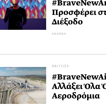
#BraveNewArt
Προσφέρει στ
Διέξοδο
ΑΘΗΝΕΑ
08/11/23
#BraveNewAir
Αλλάξει Όλα 
Αεροδρόμια