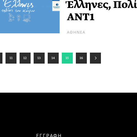
Έλληνες, Πολ
ANT1
ΑΘΗΝΕΑ
11
12
13
14
15
16