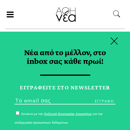
×
ΑΝΑΖΗΤΗΣΗ
Νέα από το μέλλον, στο
inbox σας κάθε πρωί!
COBA22 TAG
ΕΓΓPΑΦΕΙΤΕ ΣΤΟ NEWSLETTER
Συναινώ με την
Πολιτική Προστασίας Απορρήτου
για την
επεξεργασία προσωπικών δεδομένων.