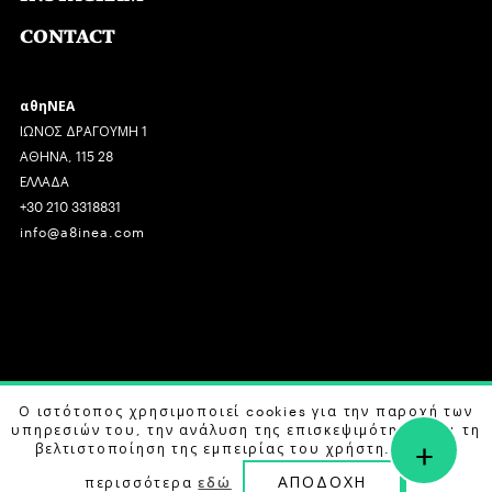
CONTACT
αθηΝΕΑ
ΙΩΝΟΣ ΔΡΑΓΟΥΜΗ 1
ΑΘΗΝΑ, 115 28
ΕΛΛΑΔΑ
+30 210 3318831
info@a8inea.com
COPYRIGHT © 2026 αθηΝΕΑ, ALL RIGHTS RESERVED.
Ο ιστότοπος χρησιμοποιεί cookies για την παροχή των
υπηρεσιών του, την ανάλυση της επισκεψιμότητας και τη
+
DESIGN BY
G DESIGN STUDIO
. DEVELOPED BY
B LABS
.
βελτιστοποίηση της εμπειρίας του χρήστη. Μάθετε
ΑΠΟΔΟΧΗ
περισσότερα
εδώ