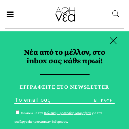
×
ΑΝΑΖΗΤΗΣΗ
Νέα από το μέλλον, στο
inbox σας κάθε πρωί!
COCA-COLA TAG
ΕΓΓPΑΦΕΙΤΕ ΣΤΟ NEWSLETTER
Συναινώ με την
Πολιτική Προστασίας Απορρήτου
για την
επεξεργασία προσωπικών δεδομένων.