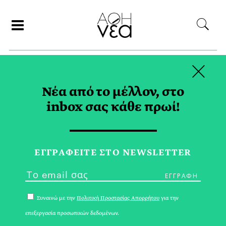
×
ΑΝΑΖΗΤΗΣΗ
Νέα από το μέλλον, στο
inbox σας κάθε πρωί!
JAZZ TAG
ΕΓΓPΑΦΕΙΤΕ ΣΤΟ NEWSLETTER
Συναινώ με την
Πολιτική Προστασίας Απορρήτου
για την
επεξεργασία προσωπικών δεδομένων.