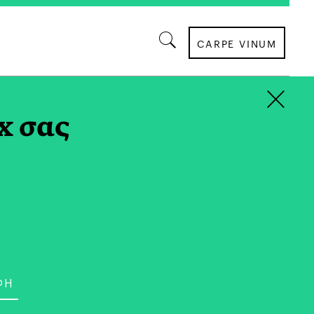
CARPE VINUM
×
x σας
ΕΣΤΙΑΤΟΡΙΑ
 Εμπειρία στα
«Κόκκινα Πιθάρια» στη