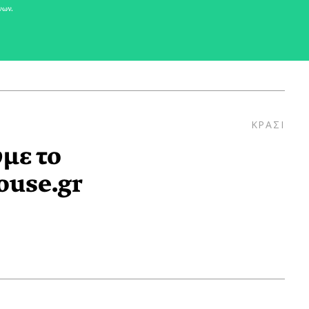
νων.
ΚΡΑΣΙ
με το
ouse.gr