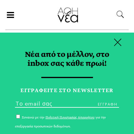
×
ΑΝΑΖΗΤΗΣΗ
Νέα από το μέλλον, στο
inbox σας κάθε πρωί!
ΜΕΞΙΚΟ TAG
ΕΓΓPΑΦΕΙΤΕ ΣΤΟ NEWSLETTER
Συναινώ με την
Πολιτική Προστασίας Απορρήτου
για την
επεξεργασία προσωπικών δεδομένων.