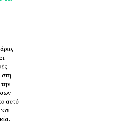
άριο,
er
ρές
 στη
 την
όσων
πό αυτό
 και
κία.