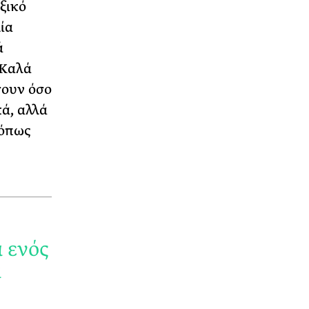
ξικό
ία
ά
«Καλά
σουν όσο
ά, αλλά
 όπως
α ενός
α