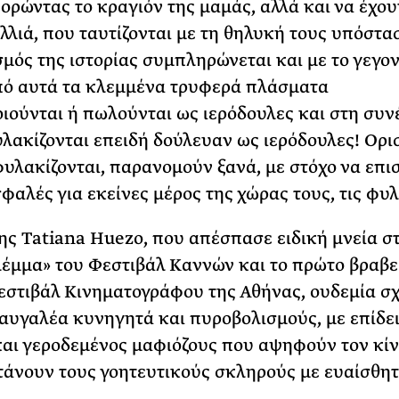
ορώντας το κραγιόν της μαμάς, αλλά και να έχου
λλιά, που ταυτίζονται με τη θηλυκή τους υπόστα
μός της ιστορίας συμπληρώνεται και με το γεγο
πό αυτά τα κλεμμένα τρυφερά πλάσματα
ιούνται ή πωλούνται ως ιερόδουλες και στη συν
λακίζονται επειδή δούλευαν ως ιερόδουλες! Ορι
υλακίζονται, παρανομούν ξανά, με στόχο να επ
σφαλές για εκείνες μέρος της χώρας τους, τις φυ
της Tatiana Huezo, που απέσπασε ειδική μνεία σ
έμμα» του Φεστιβάλ Καννών και το πρώτο βραβε
εστιβάλ Κινηματογράφου της Αθήνας, ουδεμία σ
ραυγαλέα κυνηγητά και πυροβολισμούς, με επίδε
αι γεροδεμένος μαφιόζους που αψηφούν τον κί
τάνουν τους γοητευτικούς σκληρούς με ευαίσθη