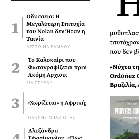
Οδύσσεια: Η
Μεγαλύτερη Επιτυχία
του Nolan δεν Ήταν η
μυθοπλασί
Ταινία
ταυτόχρον
ΔΕΣΠΟΙΝΑ ΡΑΜΜΟΥ
που δεν β
Το Καλοκαίρι που
«Νύχτα τη
Φωτογραφίζεται πριν
Ακόμη Αρχίσει
Ordóñez G
ΡΙΑ ΣΠΥΡΟΥ
Βραζιλία,
«Χωρίζεται» η Αφρική;
ΙΩΑΝΝΗΣ ΜΠΑΖΙΩΤΗΣ
Αλεξάνδρα
Εφραίμογλου, «Πώς