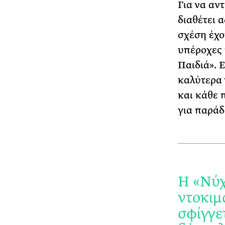
Για να αν
διαθέτει 
σχέση έχο
υπέροχες 
Παιδιά». 
καλύτερα 
και κάθε 
για παράδ
Η «Νύχ
ντοκιμ
σφίγγε