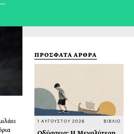
νων.
ΠΡΟΣΦΑΤΑ ΑΡΘΡΑ
μιλάει
ΚΟΙΝΩΝΙΑ
1 ΑΥΓΟΥΣΤΟΥ 2026
ΒΙΒΛΙΟ
31
όρια
υ
Οδύσσεια: Η Μεγαλύτερη
Το