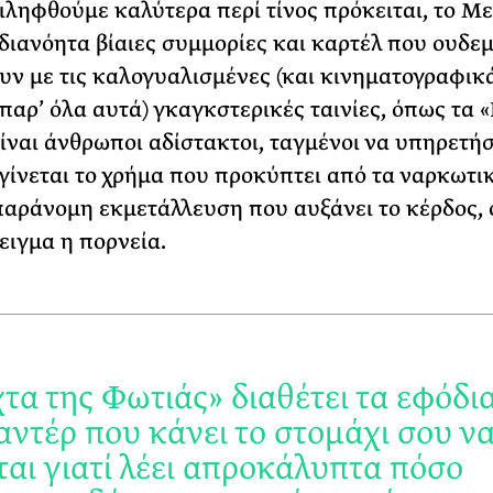
τιληφθούμε καλύτερα περί τίνος πρόκειται, το Με
αδιανόητα βίαιες συμμορίες και καρτέλ που ουδεμ
υν με τις καλογυαλισμένες (και κινηματογραφικ
παρ’ όλα αυτά) γκαγκστερικές ταινίες, όπως τα 
Είναι άνθρωποι αδίστακτοι, ταγμένοι να υπηρετή
γίνεται το χρήμα που προκύπτει από τα ναρκωτικ
παράνομη εκμετάλλευση που αυξάνει το κέρδος,
ειγμα η πορνεία.
τα της Φωτιάς» διαθέτει τα εφόδι
αντέρ που κάνει το στομάχι σου ν
ται γιατί λέει απροκάλυπτα πόσο