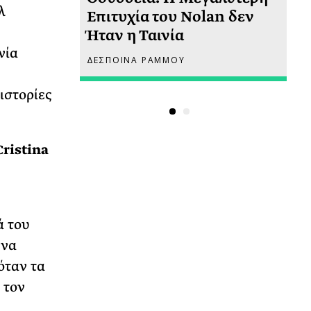
λ
 πριν
Επιτυχία του Nolan δεν
Φω
Ήταν η Ταινία
Ακ
νία
ΔΕΣΠΟΙΝΑ ΡΑΜΜΟΥ
ΡΙ
ιστορίες
Cristina
ά του
 να
όταν τα
 τον