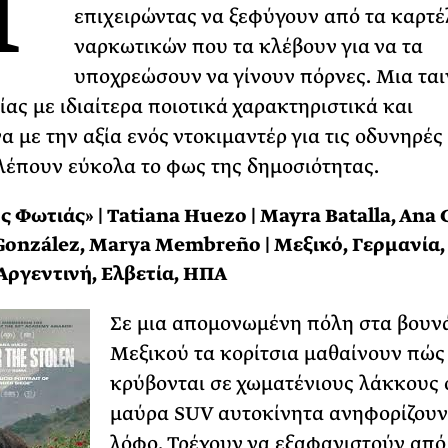
Η
επιχειρώντας να ξεφύγουν από τα καρτέ
Φωτογραφίζεται
ναρκωτικών που τα κλέβουν για να τα
Ακόμη Αρχίσει
υποχρεώσουν να γίνουν πόρνες. Μια ται
ΡΙΑ ΣΠΥΡΟΥ
ας με ιδιαίτερα ποιοτικά χαρακτηριστικά και
α με την αξία ενός ντοκιμαντέρ για τις οδυνηρές 
λέπουν εύκολα το φως της δημοσιότητας.
ς Φωτιάς» | Tatiana Huezo | Mayra Batalla, Ana 
onzález, Marya Membreño | Μεξικό, Γερμανία,
 Αργεντινή, Ελβετία, ΗΠΑ
Σε μια απομονωμένη πόλη στα βουν
Μεξικού τα κορίτσια μαθαίνουν πώς
κρύβονται σε χωματένιους λάκκους 
μαύρα SUV αυτοκίνητα ανηφορίζουν
λόφο. Τρέχουν να εξαφανιστούν από