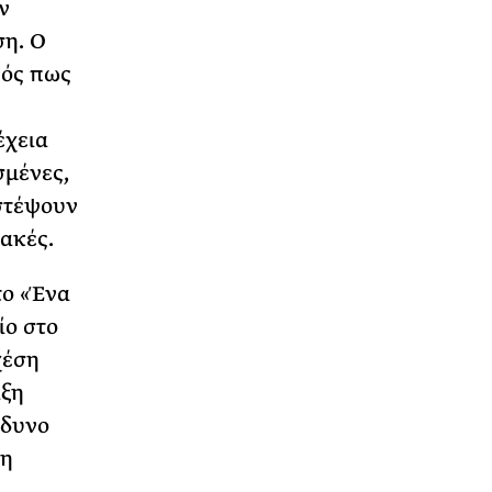
ν
ση. Ο
νός πως
έχεια
σμένες,
ιστέψουν
λακές.
το «Ένα
ίο στο
χέση
ιξη
νδυνο
τη