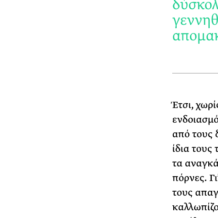
δύσκολ
γεννηθ
απομακ
Έτσι, χωρ
ενδοιασμό
από τους 
ίδια τους
τα αναγκ
πόρνες. Γι
τους απαγ
καλλωπίζο