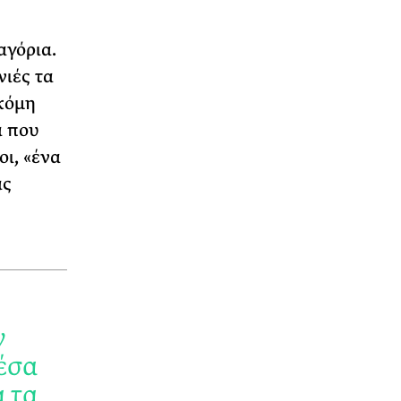
αγόρια.
νιές τα
ακόμη
α που
οι, «ένα
ας
ν
έσα
α τα