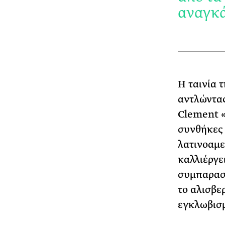
αναγκά
Η ταινία τ
αντλώντας
Clement «P
συνθήκες 
λατινοαμε
καλλιέργε
συμπαρασύ
το αλισβερ
εγκλωβισμ