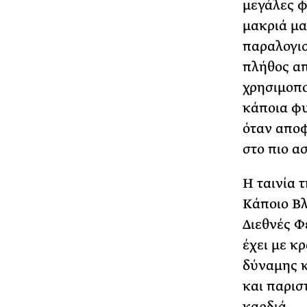
μεγάλες φ
μακριά μα
παραλογισ
πλήθος α
χρησιμοπο
κάποια φυ
όταν αποφ
στο πιο α
Η ταινία 
Κάποιο Βλ
Διεθνές Φ
έχει με κ
δύναμης κ
και παρισ
καρδιά.