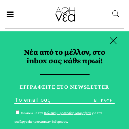
×
ΑΝΑΖΗΤΗΣΗ
Νέα από το μέλλον, στο
inbox σας κάθε πρωί!
OPINION TAG
ΕΓΓPΑΦΕΙΤΕ ΣΤΟ NEWSLETTER
Συναινώ με την
Πολιτική Προστασίας Απορρήτου
για την
επεξεργασία προσωπικών δεδομένων.