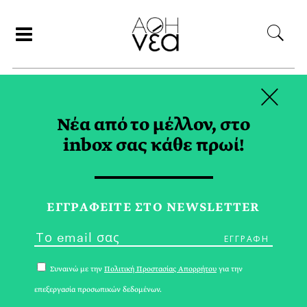
×
ΑΝΑΖΗΤΗΣΗ
Νέα από το μέλλον, στο
inbox σας κάθε πρωί!
OPINION TAG
ΕΓΓPΑΦΕΙΤΕ ΣΤΟ NEWSLETTER
Συναινώ με την
Πολιτική Προστασίας Απορρήτου
για την
επεξεργασία προσωπικών δεδομένων.