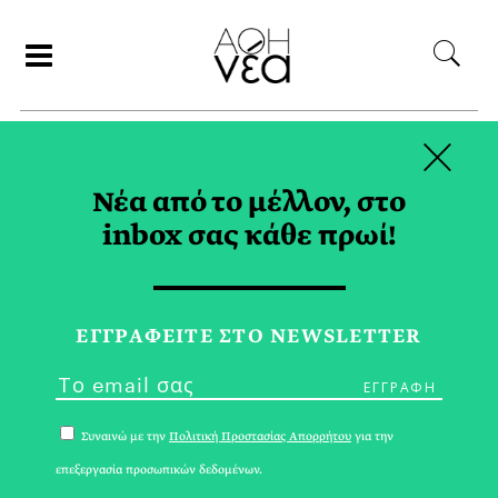
×
ΑΝΑΖΗΤΗΣΗ
Νέα από το μέλλον, στο
inbox σας κάθε πρωί!
ΖΩΓΡΑΦΙΚΗ TAG
ΕΓΓPΑΦΕΙΤΕ ΣΤΟ NEWSLETTER
Συναινώ με την
Πολιτική Προστασίας Απορρήτου
για την
επεξεργασία προσωπικών δεδομένων.