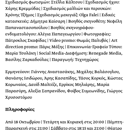
Σχεδιασμός φωτισμών: Στέλλα Κάλτσου | Σχεδιασμός ήχου:
Χάρης Κρεμμύδας | Σχεδιασμός μαλλιών και περουκών:
Χρόνης Τζήμος | Σχεδιασμός μακιγιάζ: Olga Falei | Ειδικές
κατασκευές: Δήμητρα Καίσαρη | Βοηθός σκηνοθέτη: Νεφέλη
Παπαναστασοπούλου | Βοηθός σκηνογράφου-
ενδυματολόγου: Αλέγια Παπαγεωργίου | Φωτογραφίες:
Πάτροκλος Σκαφίδας | Video promo: Θωμάς Παλυβός | Art
direction promo: Πάρις Μέξης | Επικοινωνία-Γραφείο Τύπου:
Μαρία Τσολάκη | Social Media-Διαφήμιση: Renegade Media,
Βασίλης Ζαρκαδούλας | Παραγωγή: Τεχνηχώρος
Ερμηνεύουν: Γιάννης Αναστασάκης, Μιχάλης Βαλάσογλου,
Θανάσης Ισιδώρου, Άρης Κασαπίδης, Τάσος Κορκός, Κώστας
Κορωναίος, Δαυίδ Μαλτέζε, Ερρίκος Μηλιάρης, Μαρία
Παρασύρη, Αλεξία Σαπρανίδου, Φοίβος Συμεωνίδης, Γιώργος
Χρυσοστόμου
Πληροφορίες
Από 18 Οκτωβρίου | Τετάρτη και Κυριακή στις 20:00 | Πέμπτη-
Παρασκευή στις 21:00 | Σάββατο στις 18:15 και 21:00 | Θέατρο