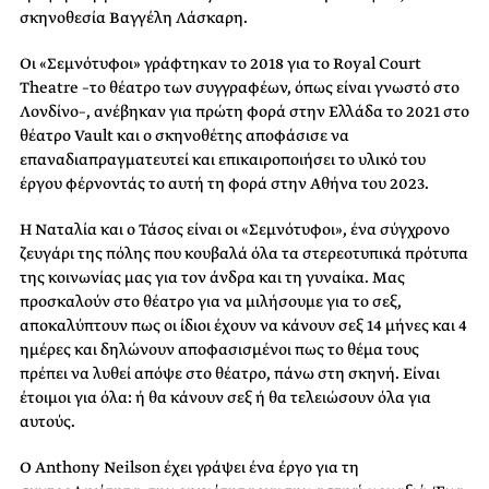
σκηνοθεσία Βαγγέλη Λάσκαρη.
Οι «Σεμνότυφοι» γράφτηκαν το 2018 για το Royal Court
Theatre –το θέατρο των συγγραφέων, όπως είναι γνωστό στο
Λονδίνο–, ανέβηκαν για πρώτη φορά στην Ελλάδα το 2021 στο
θέατρο Vault και ο σκηνοθέτης αποφάσισε να
επαναδιαπραγματευτεί και επικαιροποιήσει το υλικό του
έργου φέρνοντάς το αυτή τη φορά στην Αθήνα του 2023.
Η Ναταλία και ο Τάσος είναι οι «Σεμνότυφοι», ένα σύγχρονο
ζευγάρι της πόλης που κουβαλά όλα τα στερεοτυπικά πρότυπα
της κοινωνίας μας για τον άνδρα και τη γυναίκα. Μας
προσκαλούν στο θέατρο για να μιλήσουμε για το σεξ,
αποκαλύπτουν πως οι ίδιοι έχουν να κάνουν σεξ 14 μήνες και 4
ημέρες και δηλώνουν αποφασισμένοι πως το θέμα τους
πρέπει να λυθεί απόψε στο θέατρο, πάνω στη σκηνή. Είναι
έτοιμοι για όλα: ή θα κάνουν σεξ ή θα τελειώσουν όλα για
αυτούς.
O Anthony Neilson έχει γράψει ένα έργο για τη