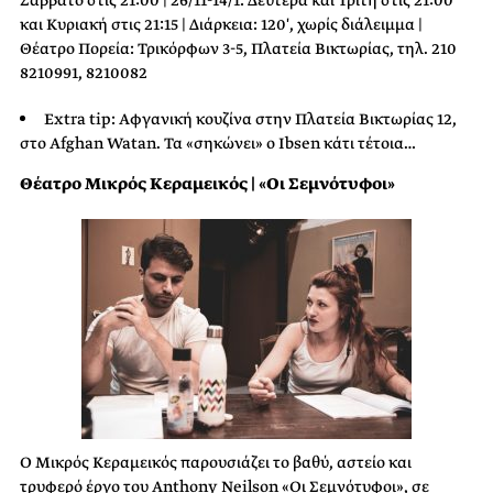
και Κυριακή στις 21:15 | Διάρκεια: 120′, χωρίς διάλειμμα |
Θέατρο Πορεία: Τρικόρφων 3-5, Πλατεία Βικτωρίας, τηλ. 210
8210991, 8210082
Extra tip: Αφγανική κουζίνα στην Πλατεία Βικτωρίας 12,
στο Afghan Watan. Τα «σηκώνει» ο Ibsen κάτι τέτοια…
Θέατρο Μικρός Κεραμεικός | «Οι Σεμνότυφοι»
O Μικρός Κεραμεικός παρουσιάζει το βαθύ, αστείο και
τρυφερό έργο του Anthony Neilson «Οι Σεμνότυφοι», σε