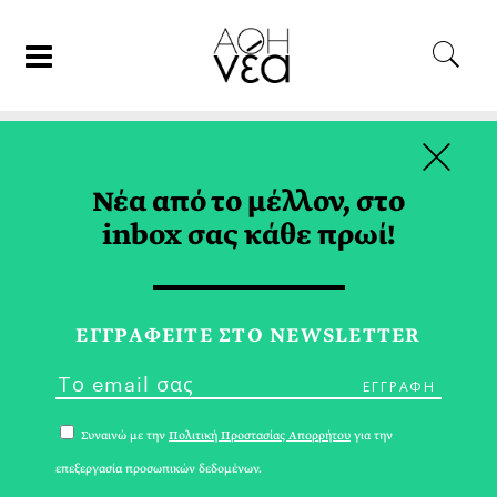
×
07/09/23
ΘΕΑΤΡΟ
Νέα από το μέλλον, στο
Θεατρικές Παραστάσεις |
inbox σας κάθε πρωί!
Φθινόπωρο στα Θέατρα
ΑΡΗΣ ΓΑΒΡΙΕΛΑΤΟΣ
ΕΓΓPΑΦΕΙΤΕ ΣΤΟ NEWSLETTER
Συναινώ με την
Πολιτική Προστασίας Απορρήτου
για την
επεξεργασία προσωπικών δεδομένων.