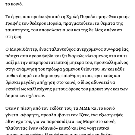
το κοινό.
Το έργο, που προέκυψε από τη Σχολή Πυροδότησης Θεατρικής
Γραφής του θεάτρου Πορεία, πραγματεύεται τα θέματα της
ταυτότητας, του απογαλακτισμού και της δειλίας απέναντι
στη ζωή.
Ο Μαρκ Χάντερ, ένας ταλαντούχος ανερχόμενος συγγραφέας,
πάσχει από αγοραφοβία και ζει διαρκώς κλεισμένος στο σπίτι
μαζί με την υπερπροστατευτική μητέρα του, προσκολλημένος
στην ανάμνηση του πρόωρα χαμένου θείου του. Αν και κάθε
μυθιστόρημά του δημιουργεί αίσθηση στους κριτικούς και
βρίσκει μεγάλη απήχηση στο κοινό, ο ίδιος αδυνατεί να
εκτεθεί ως καλλιτέχνης με τους όρους του μάρκετινγκ και των
δημοσίων σχέσεων.
Όταν η πίεση από τον εκδότη του, τα ΜΜΕ και το κοινό
γίνεται αφόρητη, προσλαμβάνει τον Τζέικ, ένα εξωστρεφές
alter ego του, για να παρουσιάζεται ως Μαρκ στο κοινό,
πλάθοντας έναν «ιδανικό» εαυτό και ένα γοητευτικό
αντικείμενο πόθου. Η εμφάνιση μιας νεαρής επίδοξης