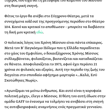
τυχερός που είχα δει τη μεταφορά του κειμένου του Μίσσιου
στη θεατρική σκηνή.
Φέτος το έργο θα ανέβει στο Σύγχρονο Θέατρο, μετά τα
συνεχόμενα sold out της προηγούμενης περιόδου στο Θέατρο
104. Κοινό και κριτικοί το αποθέωσαν – μπορείτε να διαβάσετε
τη δική μου κριτική
εδώ
.
Ο πολιτικός λόγος του Χρόνη Μίσσιου είναι πάντα επίκαιρος.
Μετά τον Β′ Παγκόσμιο Πόλεμο που η Ελλάδα παραδίνεται
στο χάος του Εμφυλίου, ο δεκαεξάχρονος Χρόνης Μίσσιος
συλλαμβάνεται, φυλακίζεται, βασανίζεται και καταδικάζεται
σε θάνατο. Αποφυλακίζεται το 1973, αφού έχει περάσει 21
χρόνια σε φυλακές και εξορίες. Αυτή την περίοδο της ζωής του
διηγείται στο σπουδαίο αφήγημα-μαρτυρία «…Καλά, Εσύ
Σκοτώθηκες Νωρίς».
«Αγωνίζομαι να μείνω άνθρωπος. Και αυτό είναι η κορυφαία
πολιτική μάχη», έλεγε ο Μίσσιος. Η θέση του αυτή έδωσε στην
ομάδα GAFF το έναυσμα να τολμήσει να ανεβάσει στη σκηνή
τις αυτοβιογραφικές αναμνήσεις ενός πραγματικά γενναίου.