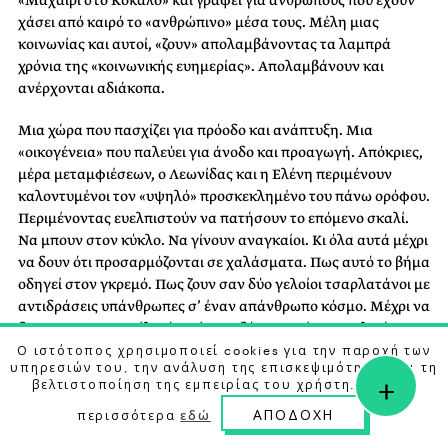
«Μαχαίρι στο Κόκαλο» και γράφει για ανθρώπους που έχουν
χάσει από καιρό το «ανθρώπινο» μέσα τους. Μέλη μιας
κοινωνίας και αυτοί, «ζουν» απολαμβάνοντας τα λαμπρά
χρόνια της «κοινωνικής ευημερίας». Απολαμβάνουν και
ανέρχονται αδιάκοπα.
Μια χώρα που πασχίζει για πρόοδο και ανάπτυξη. Μια
«οικογένεια» που παλεύει για άνοδο και προαγωγή. Απόκριες,
μέρα μεταμφιέσεων, ο Λεωνίδας και η Ελένη περιμένουν
καλοντυμένοι τον «υψηλό» προσκεκλημένο του πάνω ορόφου.
Περιμένοντας ευελπιστούν να πατήσουν το επόμενο σκαλί.
Να μπουν στον κύκλο. Να γίνουν αναγκαίοι. Κι όλα αυτά μέχρι
να δουν ότι προσαρμόζονται σε χαλάσματα. Πως αυτό το βήμα
οδηγεί στον γκρεμό. Πως ζουν σαν δύο γελοίοι τσαρλατάνοι με
αντιδράσεις υπάνθρωπες σ’ έναν απάνθρωπο κόσμο. Μέχρι να
δουν στο φως εν τέλει ότι μένουν δύο νικημένοι με ολιγόπιστα
Ο ιστότοπος χρησιμοποιεί cookies για την παροχή των
μάταια φερσίματα.
υπηρεσιών του, την ανάλυση της επισκεψιμότητας και τη
+
βελτιστοποίηση της εμπειρίας του χρήστη. Μάθετε
Συντελεστές
ΑΠΟΔΟΧΗ
περισσότερα
εδώ
Διασκευή-σκηνοθεσία: Βασίλης Καλφάκης | Μουσική: Ανρί