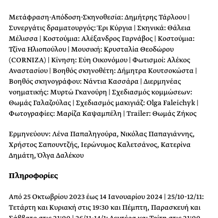
Μετάφραση-Απόδοση-Σκηνοθεσία: Δημήτρης Τάρλοου |
Συνεργάτις δραματουργός: Έρι Κύργια | Σκηνικά: Θάλεια
Μέλισσα | Κοστούμια: Αλέξανδρος Γαρνάβος | Κοστούμια:
Τζίνα Ηλιοπούλου | Μουσική: Κρυσταλία Θεοδώρου
(CORNIZA) | Κίνηση: Εύη Οικονόμου | Φωτισμοί: Αλέκος
Αναστασίου | Βοηθός σκηνοθέτη: Δήμητρα Κουτσοκώστα |
Βοηθός σκηνογράφου: Νάντια Κασσάρα | Διερμηνέας
νοηματικής: Μυρτώ Γκανούρη | Σχεδιασμός κομμώσεων:
Θωμάς Γαλαζούλας | Σχεδιασμός μακιγιάζ: Olga Faleichyk |
Φωτογραφίες: Μαρίζα Καψαμπέλη | Trailer: Θωμάς Ζήκος
Ερμηνεύουν: Λένα Παπαληγούρα, Νικόλας Παπαγιάννης,
Χρήστος Σαπουντζής, Ιερώνυμος Καλετσάνος, Κατερίνα
Δημάτη, Όλγα Δαλέκου
Πληροφορίες
Από 25 Οκτωβρίου 2023 έως 14 Ιανουαρίου 2024 | 25/10-12/11:
Τετάρτη και Κυριακή στις 19:30 και Πέμπτη, Παρασκευή και
Σάββατο στις 21:00 | 26/11-14/1: Δευτέρα και Τρίτη στις 21:00