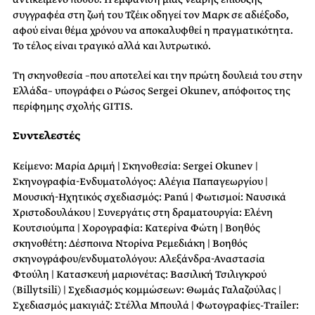
συγγραφέα στη ζωή του Τζέικ οδηγεί τον Μαρκ σε αδιέξοδο,
αφού είναι θέμα χρόνου να αποκαλυφθεί η πραγματικότητα.
Το τέλος είναι τραγικό αλλά και λυτρωτικό.
Τη σκηνοθεσία –που αποτελεί και την πρώτη δουλειά του στην
Ελλάδα– υπογράφει ο Ρώσος Sergei Okunev, απόφοιτος της
περίφημης σχολής GITIS.
Συντελεστές
Κείμενο: Μαρία Δριμή | Σκηνοθεσία: Sergei Okunev |
Σκηνογραφία-Ενδυματολόγος: Αλέγια Παπαγεωργίου |
Μουσική-Ηχητικός σχεδιασμός: Panú | Φωτισμοί: Ναυσικά
Χριστοδουλάκου | Συνεργάτις στη δραματουργία: Ελένη
Κουτσιούμπα | Xορογραφία: Κατερίνα Φώτη | Βοηθός
σκηνοθέτη: Δέσποινα Ντορίνα Ρεμεδιάκη | Βοηθός
σκηνογράφου/ενδυματολόγου: Αλεξάνδρα-Αναστασία
Φτούλη | Κατασκευή μαριονέτας: Βασιλική Τσιλιγκρού
(Billytsili) | Σχεδιασμός κομμώσεων: Θωμάς Γαλαζούλας |
Σχεδιασμός μακιγιάζ: Στέλλα Μπουλά | Φωτογραφίες-Trailer: