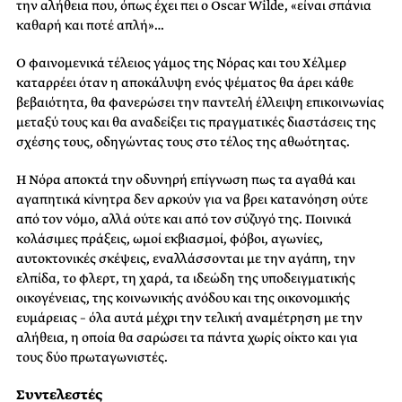
την αλήθεια που, όπως έχει πει ο Oscar Wilde, «είναι σπάνια
καθαρή και ποτέ απλή»…
Ο φαινομενικά τέλειος γάμος της Νόρας και του Χέλμερ
καταρρέει όταν η αποκάλυψη ενός ψέματος θα άρει κάθε
βεβαιότητα, θα φανερώσει την παντελή έλλειψη επικοινωνίας
μεταξύ τους και θα αναδείξει τις πραγματικές διαστάσεις της
σχέσης τους, οδηγώντας τους στο τέλος της αθωότητας.
Η Νόρα αποκτά την οδυνηρή επίγνωση πως τα αγαθά και
αγαπητικά κίνητρα δεν αρκούν για να βρει κατανόηση ούτε
από τον νόμο, αλλά ούτε και από τον σύζυγό της. Ποινικά
κολάσιμες πράξεις, ωμοί εκβιασμοί, φόβοι, αγωνίες,
αυτοκτονικές σκέψεις, εναλλάσσονται με την αγάπη, την
ελπίδα, το φλερτ, τη χαρά, τα ιδεώδη της υποδειγματικής
οικογένειας, της κοινωνικής ανόδου και της οικονομικής
ευμάρειας – όλα αυτά μέχρι την τελική αναμέτρηση με την
αλήθεια, η οποία θα σαρώσει τα πάντα χωρίς οίκτο και για
τους δύο πρωταγωνιστές.
Συντελεστές