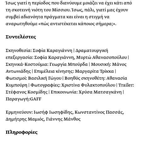
Ίσως γιατί η περίοδος που διανύουμε μοιάζει να έχει κάτι από
τη σκοτεινή νιότη του Μίσσιου. Ίσως, πάλι, γιατί μας έχουν
συμβεί αδιανόητα πράγματα και είναι η στιγμή να
αναρωτηθούμε «πώς αντιστέκεται κάποιος σήμερα;».
Συντελέστες
Σκηνοθεσία: Σοφία Καραγιάννη | Δραματουργική
επεξεργασία: Σοφία Καραγιάννη, Μυρτώ Αθανασοπούλου |
Σκηνικά-Κοστούμια: Γεωργία Μπούρδα | Μουσική: Μάνος
Αντωνιάδης | Επιμέλεια κίνησης: Μαργαρίτα Τρίκκα |
Φωτισμοί: Βασιλική Γώγου | Βοηθός σκηνοθέτη: Αθανασία
Κυμπούρη | Φωτογραφίες: Χριστίνα Φυλακτοπούλου | Trailer:
Στέφανος Κοσμίδης | Επικοινωνία: Χρύσα Ματσαγκάνη |
Παραγωγή:GAFF
Ερμηνεύουν: Ιωσήφ Ιωσηφίδης, Κωνσταντίνος Πασσάς,
Δημήτρης Μαμιός, Γιάννης Μάνθος
Πληροφορίες