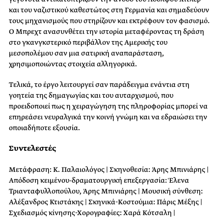
και του ναζιστικού καθεστώτος στη Γερμανία και σημαδεύουν
τους μηχανισμούς που στηρίζουν και εκτρέφουν τον φασισμό.
Ο Μπρεχτ ανασυνθέτει την ιστορία μεταφέροντας τη δράση
στο γκανγκστερικό περιβάλλον της Αμερικής του
μεσοπολέμου σαν μια σατιρική αναπαράσταση,
χρησιμοποιώντας στοιχεία αλληγορικά.
Τελικά, το έργο λειτουργεί σαν παράδειγμα ενάντια στη
γοητεία της δημαγωγίας και του αυταρχισμού, που
προειδοποιεί πως η χειραγώγηση της πληροφορίας μπορεί να
επηρεάσει νευραλγικά την κοινή γνώμη και να εδραιώσει την
οποιαδήποτε εξουσία.
Συντελεστές
Μετάφραση: Κ. Παλαιολόγος | Σκηνοθεσία: Άρης Μπινιάρης |
Απόδοση κειμένου-δραματουργική επεξεργασία: Έλενα
Τριανταφυλλοπούλου, Άρης Μπινιάρης | Μουσική σύνθεση:
Αλέξανδρος Κτιστάκης | Σκηνικά-Κοστούμια: Πάρις Μέξης |
Σχεδιασμός κίνησης-Χορογραφίες: Χαρά Κότσαλη |