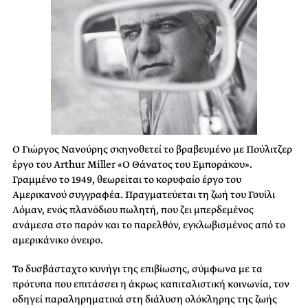
Ο Γιώργος Νανούρης σκηνοθετεί το βραβευμένο με Πούλιτζερ
έργο του Arthur Miller «Ο Θάνατος του Εμποράκου».
Γραμμένο το 1949, θεωρείται το κορυφαίο έργο του
Αμερικανού συγγραφέα. Πραγματεύεται τη ζωή του Γουίλι
Λόμαν, ενός πλανόδιου πωλητή, που ζει μπερδεμένος
ανάμεσα στο παρόν και το παρελθόν, εγκλωβισμένος από το
αμερικάνικο όνειρο.
Το δυσβάσταχτο κυνήγι της επιβίωσης, σύμφωνα με τα
πρότυπα που επιτάσσει η άκρως καπιταλιστική κοινωνία, τον
οδηγεί παραληρηματικά στη διάλυση ολόκληρης της ζωής