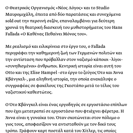
Ο Θεατρικός Οργανισμός «Νέος Λόγος» και το Studio
Μαυρομιχάλη, έπειτα από δύο παρατάσεις και συνεχόμενα
sold out την περσινή σεζόν, επαναλαμβάνει για δεύτερη
χρονιά τη θεατρική διασκευή του μυθιστορήματος του Hans
Fallada «Ο Καθένας Πεθαίνει Μόνος του».
Με ρεαλισμό και ειλικρίνεια στο έργο του, ο Fallada
περιγράφει την καθημερινή ζωή των Γερμανών πολιτών και
την αντίσταση που πρόβαλλαν στον ναζισμό κάποιοι –λίγοι–
«συνηθισμένοι» άνθρωποι. Κεντρική ιστορία είναι αυτή του
Otto και της Elise Hampel –στο έργο το ζεύγος Ότο και Άννα
Κβάνγκελ–, μια αληθινή ιστορία, την οποία ανακάλυψε ο
συγγραφέας σε φακέλους της Γκεστάπο μετά το τέλος του
ναζιστικού καθεστώτος.
Ο Ότο Κβάνγκελ είναι ένας εργοδηγός σε εργοστάσιο επίπλων
που έχει μετατραπεί σε εργοστάσιο που φτιάχνει φέρετρα. Η
Άννα είναι η γυναίκα του. Όταν σκοτώνεται στον πόλεμο ο
γιος τους, αποφασίζουν να αντισταθούν με τον δικό τους
τρόπο. Γράφουν καρτ ποστάλ κατά του Χίτλερ, τις οποίες