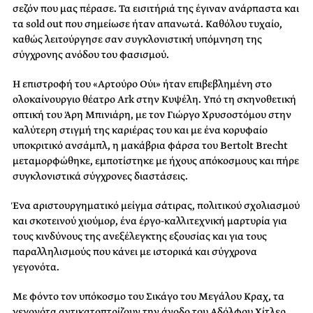
σεζόν που μας πέρασε. Τα εισιτήριά της έγιναν ανάρπαστα και
τα sold out που σημείωσε ήταν απανωτά. Καθόλου τυχαίο,
καθώς λειτούργησε σαν συγκλονιστική υπόμνηση της
σύγχρονης ανόδου του φασισμού.
H επιστροφή του «Αρτούρο Ούι» ήταν επιβεβλημένη στο
ολοκαίνουργιο θέατρο Ark στην Κυψέλη. Υπό τη σκηνοθετική
οπτική του Άρη Μπινιάρη, με τον Γιώργο Χρυσοστόμου στην
καλύτερη στιγμή της καριέρας του και με ένα κορυφαίο
υποκριτικό ανσάμπλ, η μακάβρια φάρσα του Bertolt Brecht
μεταμορφώθηκε, εμποτίστηκε με ήχους απόκοσμους και πήρε
συγκλονιστικά σύγχρονες διαστάσεις.
Ένα αριστουργηματικό μείγμα σάτιρας, πολιτικού σχολιασμού
και σκοτεινού χιούμορ, ένα έργο-καλλιτεχνική μαρτυρία για
τους κινδύνους της ανεξέλεγκτης εξουσίας και για τους
παραλληλισμούς που κάνει με ιστορικά και σύγχρονα
γεγονότα.
Με φόντο τον υπόκοσμο του Σικάγο του Μεγάλου Κραχ, τα
γεγονότα αντικατοπτρίζουν την άνοδο του Αδόλφου Χίτλερ