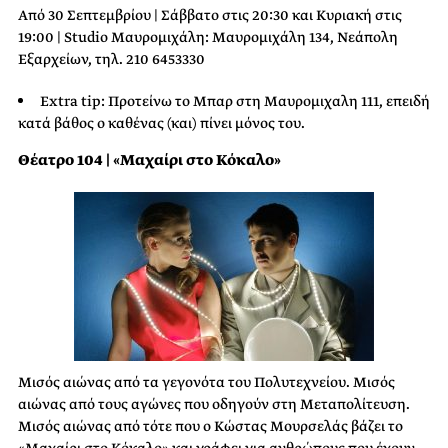
Από 30 Σεπτεμβρίου | Σάββατο στις 20:30 και Κυριακή στις
19:00 | Studio Μαυρομιχάλη: Μαυρομιχάλη 134, Νεάπολη
Εξαρχείων, τηλ. 210 6453330
Extra tip: Προτείνω το Μπαρ στη Μαυρομιχαλη 111, επειδή
κατά βάθος ο καθένας (και) πίνει μόνος του.
Θέατρο 104 | «Μαχαίρι στο Κόκαλο»
Μισός αιώνας από τα γεγονότα του Πολυτεχνείου. Μισός
αιώνας από τους αγώνες που οδηγούν στη Μεταπολίτευση.
Μισός αιώνας από τότε που ο Κώστας Μουρσελάς βάζει το