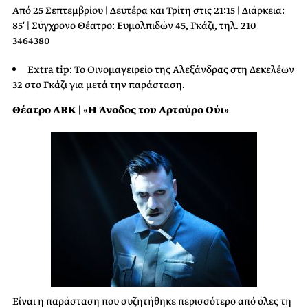
Από 25 Σεπτεμβρίου | Δευτέρα και Τρίτη στις 21:15 | Διάρκεια:
85′ | Σύγχρονο Θέατρο: Ευμολπιδών 45, Γκάζι, τηλ. 210
3464380
Extra tip: Το Οινομαγειρείο της Αλεξάνδρας στη Δεκελέων
32 στο Γκάζι για μετά την παράσταση.
Θέατρο ARK | «Η Άνοδος του Αρτούρο Ούι»
Είναι η παράσταση που συζητήθηκε περισσότερο από όλες τη