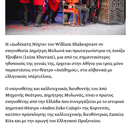
Η «Δωδέκατη Νύχτα» του William Shakespeare σε
σκηνοθεσία Δημήτρη Μυλωνά και πρωταγωνίστρια τη Λουίζα
Τζουβάνι (Luiza Xhuvani), μια από τις σημαντικότερες
ηθοποιούς της γενιάς της, έρχεται στην Αθήνα για τρεις μόνο
παραστάσεις στο θέατρο «Ακάδημος», στα αλβανικά με
ελληνικούς υπέρτιτλους.
Ο σκηνοθέτης και καλλιτεχνικός διευθυντής του Από
Μηχανής Θεάτρου, Δημήτρης Μυλωνάς, είναι ο πρώτος
σκηνοθέτης από την Ελλάδα που συνεργάζεται με το ιστορικό
Δημοτικό Θέατρο «Andon Zako Cajupi» της Κορυτσάς,
κατόπιν πρόσκλησης της καλλιτεχνικής διευθύντριας Zamira
Kita και με την αρωγή του Ελληνικού Προξενείου.