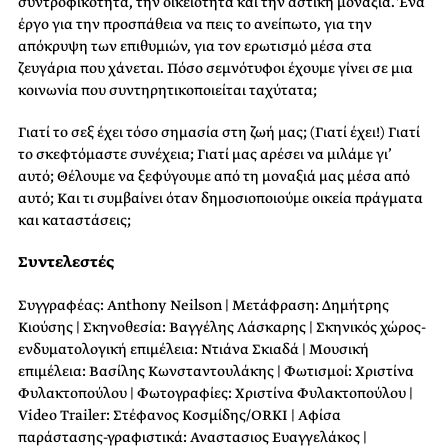
συντροφικότητα, την οικειότητα και την αστική μοναξιά. Ένα
έργο για την προσπάθεια να πεις το ανείπωτο, για την
απόκρυψη των επιθυμιών, για τον ερωτισμό μέσα στα
ζευγάρια που χάνεται. Πόσο σεμνότυφοι έχουμε γίνει σε μια
κοινωνία που συντηρητικοποιείται ταχύτατα;
Γιατί το σεξ έχει τόσο σημασία στη ζωή μας; (Γιατί έχει!) Γιατί
το σκεφτόμαστε συνέχεια; Γιατί μας αρέσει να μιλάμε γι’
αυτό; Θέλουμε να ξεφύγουμε από τη μοναξιά μας μέσα από
αυτό; Και τι συμβαίνει όταν δημοσιοποιούμε οικεία πράγματα
και καταστάσεις;
Συντελεστές
Συγγραφέας: Anthony Neilson | Μετάφραση: Δημήτρης
Κιούσης | Σκηνοθεσία: Βαγγέλης Λάσκαρης | Σκηνικός χώρος-
ενδυματολογική επιμέλεια: Ντιάνα Σκιαδά | Μουσική
επιμέλεια: Βασίλης Κωνσταντουλάκης | Φωτισμοί: Χριστίνα
Φυλακτοπούλου | Φωτογραφίες: Χριστίνα Φυλακτοπούλου |
Video Trailer: Στέφανος Κοσμίδης/ORKI | Αφίσα
παράστασης-γραφιστικά: Αναστασιος Ευαγγελάκος |