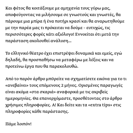
Και φέτος θα κοιτάξουμε με αμηχανία τους γύρω μας,
αποφεύγοντας να μιλήσουμε σε γνωστούς και γνωστές, θα
πάρουμε μια μπίρα ή ένα ποτήρι κρασί και θα αναρωτηθούμε
με την παρέα μας τι πρόκειται να δούμε – ευτυχώς, τις
περισσότερες φορές κάτι αξιόλογο! Εννοείται ότι μετά την
παράσταση ακολουθεί ανάλυση…
Το ελληνικό θέατρο έχει επιστρέψει δυναμικά και εμείς, εγώ
δηλαδή, θα προσπαθήσω να μεταφέρω με λέξεις και να
προτείνω έργα που θα παρακολουθώ.
Από το παρόν άρθρο μπ0ρείτε να σχηματίσετε εικόνα για το τι
«ανεβαίνει» τους επόμενους 2 μήνες. Ορισμένες παραγωγές
είναι ακόμα «στα σκαριά» αναφορικά με τις ακριβείς
ημερομηνίες. Θα επανερχόμαστε, προσθέτοντας στο άρθρο
χρήσιμες πληροφορίες. Α! Και δείτε και τα «extra tips» στις
πληροφορίες κάθε παράστασης.
Πάμε λοιπόν!