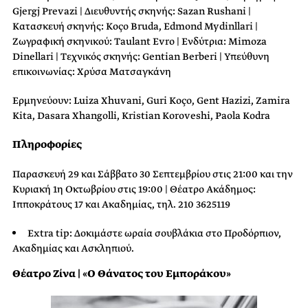
Gjergj Prevazi | Διευθυντής σκηνής: Sazan Rushani |
Κατασκευή σκηνής: Koço Bruda, Edmond Mydinllari |
Ζωγραφική σκηνικού: Taulant Evro | Ενδύτρια: Mimoza
Dinellari | Τεχνικός σκηνής: Gentian Berberi | Υπεύθυνη
επικοινωνίας: Χρύσα Ματσαγκάνη
Ερμηνεύουν: Luiza Xhuvani, Guri Koço, Gent Hazizi, Zamira
Kita, Dasara Xhangolli, Kristian Koroveshi, Paola Kodra
Πληροφορίες
Παρασκευή 29 και Σάββατο 30 Σεπτεμβρίου στις 21:00 και την
Κυριακή 1η Οκτωβρίου στις 19:00 | Θέατρο Ακάδημος:
Ιπποκράτους 17 και Ακαδημίας, τηλ. 210 3625119
Εxtra tip: Δοκιμάστε ωραία σουβλάκια στο Προδόρπιον,
Ακαδημίας και Ασκληπιού.
Θέατρο Ζίνα | «Ο Θάνατος του Εμποράκου»