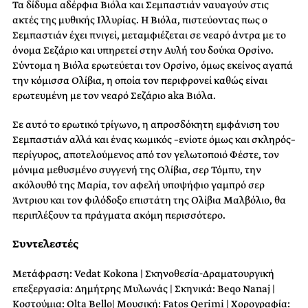
Τα δίδυμα αδέρφια Βιόλα και Σεμπαστιάν ναυαγούν στις
ακτές της μυθικής Ιλλυρίας. Η Βιόλα, πιστεύοντας πως ο
Σεμπαστιάν έχει πνιγεί, μεταμφιέζεται σε νεαρό άντρα με το
όνομα Σεζάριο και υπηρετεί στην Αυλή του δούκα Ορσίνο.
Σύντομα η Βιόλα ερωτεύεται τον Ορσίνο, όμως εκείνος αγαπά
την κόμισσα Ολίβια, η οποία τον περιφρονεί καθώς είναι
ερωτευμένη με τον νεαρό Σεζάριο aka Βιόλα.
Σε αυτό το ερωτικό τρίγωνο, η απροσδόκητη εμφάνιση του
Σεμπαστιάν αλλά και ένας κωμικός –ενίοτε όμως και σκληρός–
περίγυρος, αποτελούμενος από τον γελωτοποιό Φέστε, τον
μόνιμα μεθυσμένο συγγενή της Ολίβια, σερ Τόμπυ, την
ακόλουθό της Μαρία, τον αφελή υποψήφιο γαμπρό σερ
Άντριου και τον φιλόδοξο επιστάτη της Ολίβια Μαλβόλιο, θα
περιπλέξουν τα πράγματα ακόμη περισσότερο.
Συντελεστές
Μετάφραση: Vedat Kokona | Σκηνοθεσία-Δραματουργική
επεξεργασία: Δημήτρης Μυλωνάς | Σκηνικά: Beqo Nanaj |
Κοστούμια: Olta Bello| Μουσική: Fatos Qerimi | Χορογραφία: