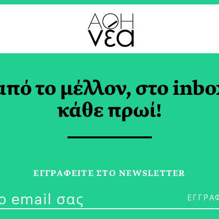
από το μέλλον, στο inbo
6ο Los Angeles Gree
κάθε πρωί!
 Festival Ξεκίνησε
ΕΓΓPΑΦΕΙΤΕ ΣΤΟ NEWSLETTER