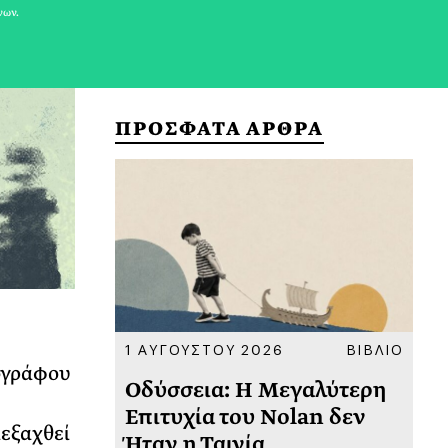
νων.
ΠΡΟΣΦΑΤΑ ΑΡΘΡΑ
ΚΟΙΝΩΝΙΑ
1 ΑΥΓΟΥΣΤΟΥ 2026
ΒΙΒΛΙΟ
31
ογράφου
υ
Οδύσσεια: Η Μεγαλύτερη
Το
 πριν
Επιτυχία του Nolan δεν
Φω
ιεξαχθεί
Ήταν η Ταινία
Ακ