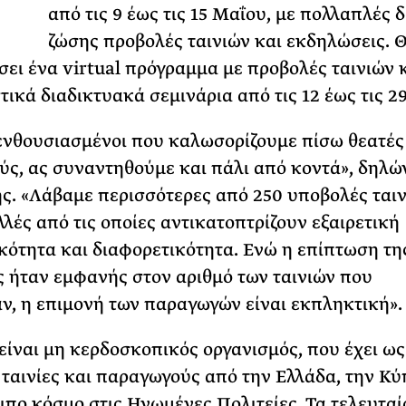
από τις 9 έως τις 15 Μαΐου, με πολλαπλές δ
ΡΙΑ ΣΠΥΡΟΥ
ζώσης προβολές ταινιών και εκδηλώσεις. 
ει ένα virtual πρόγραμμα με προβολές ταινιών 
ικά διαδικτυακά σεμινάρια από τις 12 έως τις 2
ενθουσιασμένοι που καλωσορίζουμε πίσω θεατές
ς, ας συναντηθούμε και πάλι από κοντά», δηλών
. «Λάβαμε περισσότερες από 250 υποβολές ται
λλές από τις οποίες αντικατοπτρίζουν εξαιρετική
κότητα και διαφορετικότητα. Ενώ η επίπτωση τη
 ήταν εμφανής στον αριθμό των ταινιών που
ν, η επιμονή των παραγωγών είναι εκπληκτική».
είναι μη κερδοσκοπικός οργανισμός, που έχει ω
 ταινίες και παραγωγούς από την Ελλάδα, την Κύ
ιπο κόσμο στις Ηνωμένες Πολιτείες. Τα τελευταί