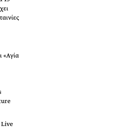
χει
ταινίες
 «Αγία
s
ture
 Live