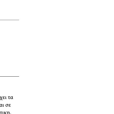
χει τα
αι σε
τικη,