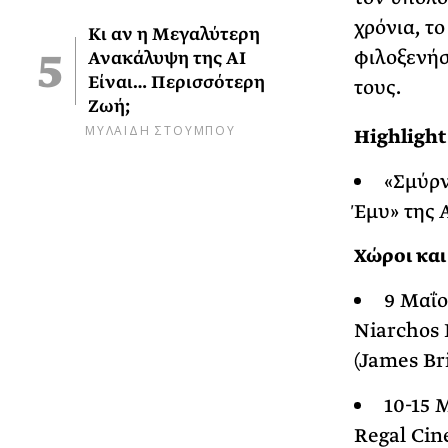
χρόνια, τ
Κι αν η Μεγαλύτερη
φιλοξενήσ
Ανακάλυψη της AI
Είναι… Περισσότερη
τους.
Ζωή;
ΜΥΛΑΙΔΗ ΣΤΟΥΜΠΟΥ
Highlight 
«Σμύρν
Έμυ» της 
Χώροι και
9 Μαΐο
Niarchos 
(James Br
10-15 
Regal Ci