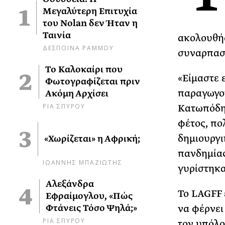
Μεγαλύτερη Επιτυχία
του Nolan δεν Ήταν η
Ταινία
ακολουθήσ
ΔΕΣΠΟΙΝΑ ΡΑΜΜΟΥ
συναρπαστ
Το Καλοκαίρι που
«Είμαστε 
Φωτογραφίζεται πριν
παραγωγού
Ακόμη Αρχίσει
ΡΙΑ ΣΠΥΡΟΥ
Κατωπόδης
φέτος, πο
δημιουργι
«Χωρίζεται» η Αφρική;
πανδημίας
ΙΩΑΝΝΗΣ ΜΠΑΖΙΩΤΗΣ
γυρίστηκα
Αλεξάνδρα
Το LAGFF 
Εφραίμογλου, «Πώς
να φέρνει
Φτάνεις Τόσο Ψηλά;»
ΡΙΑ ΣΠΥΡΟΥ
τον υπόλο