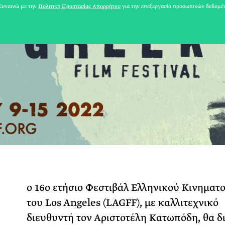
υναινώ με την
Πολιτική Προστασίας Απορρήτου
για την επεξεργασία προσωπικών δεδομέ
31 ΙΟΥΛΙΟΥ 2026
Τ
ο 16ο ετήσιο Φεστιβάλ Ελληνικού Κινηματ
Το Καλοκαίρι πο
του Los Angeles (LAGFF), με καλλιτεχνικό
Φωτογραφίζεται
διευθυντή τον Αριστοτέλη Κατωπόδη, θα δ
Ακόμη Αρχίσει