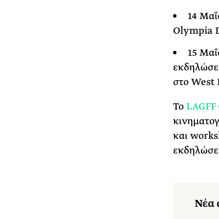
14 Μαΐ
Olympia D
15 Μαΐ
εκδηλώσει
στο West
Το
LAGFF 
κινηματογ
και works
εκδηλώσει
Νέα 