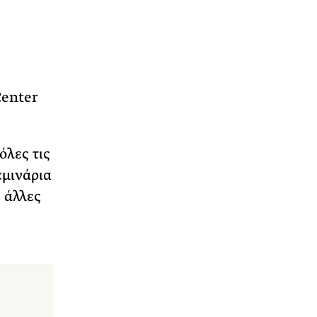
Center
όλες τις
εμινάρια
 άλλες