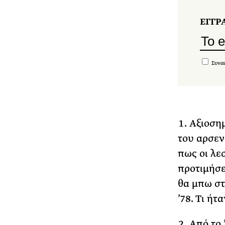
ΕΓΓΡ
Συναι
Αξιοσημ
του αρσεν
πως οι λε
προτιμήσεω
θα μπω στ
’78. Τι ήτ
Από το 