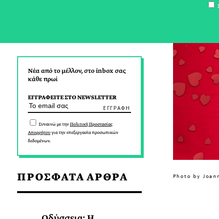
Σ
Νέα από το μέλλον, στο inbox σας
κάθε πρωί
ΕΓΓΡΑΦΕΙΤΕ ΣΤΟ NEWSLETTER
Συναινώ με την
Πολιτική Προστασίας
Απορρήτου
για την επεξεργασία προσωπικών
δεδομένων.
ΠΡΟΣΦΑΤΑ ΑΡΘΡΑ
Photo by Joan
Οδύσσεια: Η