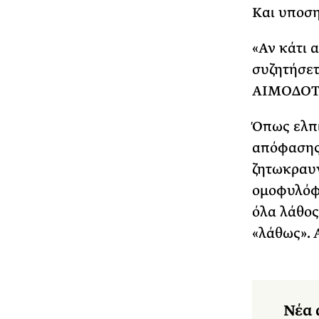
Και υποσ
«Αν κάτι 
συζητήσετ
ΑΙΜΟΔΟΤ
Όπως ελπί
απόφασης 
ζητωκραυγ
ομοφυλόφι
όλα λάθος
«λάθως». 
Νέα 