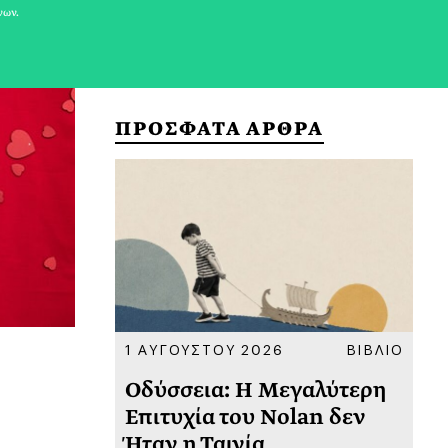
νων.
ΠΡΟΣΦΑΤΑ ΑΡΘΡΑ
ΚΟΙΝΩΝΙΑ
1 ΑΥΓΟΥΣΤΟΥ 2026
ΒΙΒΛΙΟ
31
υ
Οδύσσεια: Η Μεγαλύτερη
Το
 πριν
Επιτυχία του Nolan δεν
Φω
Ήταν η Ταινία
Ακ