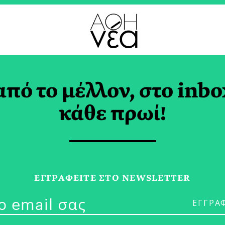
ΕΠΙΚ
από το μέλλον, στο inbo
«Ιστορικό Αιμοδότη»
κάθε πρωί!
ώς Αλλάζει
ΤΣΙΜΑ
ΕΓΓPΑΦΕΙΤΕ ΣΤΟ NEWSLETTER