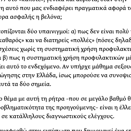
η αυτό που μας ενδιαφέρει πραγματικά αφορά τ
υρα ασφαλής η βελόνα;
οπίζονται δύο υπαινιγμοί: α) πως δεν είναι πολύ
«καθαρός» και να διατηρείς «πολλές» (πόσες δηλαδ
σχέσεις χωρίς τη συστηματική χρήση προφυλακτ
ι β) πως η συστηματική χρήση προφυλακτικών μ
ει αυτό το ενδεχόμενο. Αν υπήρχε μάθημα σεξου
ώγησης στην Ελλάδα, ίσως μπορούσε να συνοψισ
αυτά τα δύο σημεία.
ο θέμα με αυτή τη ρήτρα –που σε μεγάλο βαθμό θ
ροβληματικότητα της προηγούμενης– είναι η έλλ
σε κατάλληλους διαγνωστικούς ελέγχους.
 αναφερθώ στην εντύπωση που δημιουργεί ένα ε