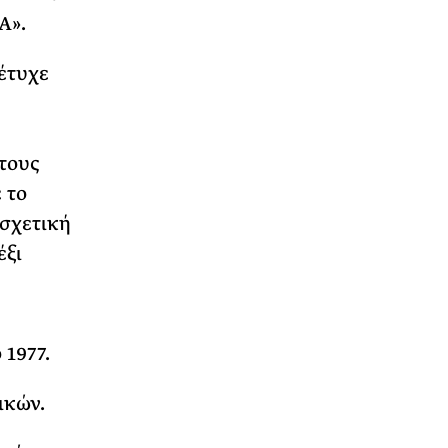
Α».
 έτυχε
τους
 το
 σχετική
έξι
 1977.
ικών.