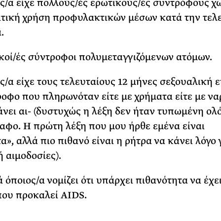
ς/α είχε πολλούς/ές ερωτικούς/ές συντρόφους χω
τική χρήση προφυλακτικών μέσων κατά την τελ
α.
κοί/ές σύντροφοι πολυμεταγγιζόμενων ατόμων.
ς/α είχε τους τελευταίους 12 μήνες σεξουαλική
ροφο που πληρωνόταν είτε με χρήματα είτε με ν
άνει αι-
(δυστυχώς η λέξη δεν ήταν τυπωμένη ολ
αφο. Η πρώτη λέξη που μου ήρθε εμένα είναι
α», αλλά πιο πιθανό είναι η ρήτρα να κάνει λόγο 
 αιμοδοσίες).
 όποιος/α νομίζει ότι υπάρχει πιθανότητα να έχει
 που προκαλεί AIDS.