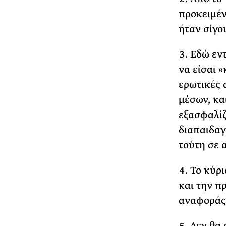
προκειμέν
ήταν σίγο
Εδώ εντ
να είσαι 
ερωτικές 
μέσων, κα
εξασφαλίζ
διαπαιδαγ
τούτη σε 
Το κύρι
και την π
αναφοράς 
Δεν θα