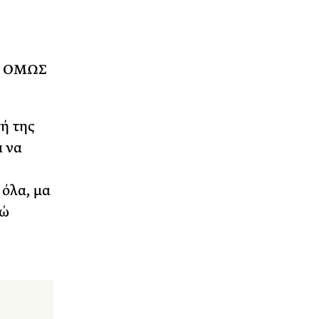
ΤΕ ΟΜΩΣ
ή της
α να
 όλα, μα
γώ