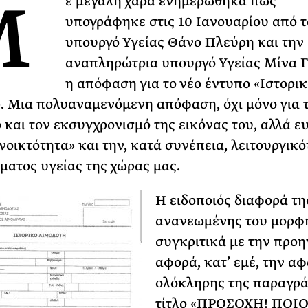
Μ
ε μεγάλη χαρά ενημερώθηκα πως
υπογράφηκε στις 10 Ιανουαρίου από τ
ΡΙΑ ΣΠΥΡΟΥ
υπουργό Υγείας Θάνο Πλεύρη και την
αναπληρώτρια υπουργό Υγείας Μίνα 
η απόφαση για το νέο έντυπο «Ιστορικ
. Μια πολυαναμενόμενη απόφαση, όχι μόνο για 
 και τον εκσυγχρονισμό της εικόνας του, αλλά ε
ανοικτότητα» και την, κατά συνέπεια, λειτουργικ
ματος υγείας της χώρας μας.
Η ειδοποιός διαφορά τη
ανανεωμένης του μορφ
συγκριτικά με την προ
αφορά, κατ’ εμέ, την α
ολόκληρης της παραγρ
τίτλο «ΠΡΟΣΟΧΗ! ΠΟΙ