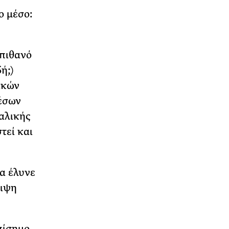
ο μέσο:
 πιθανό
ή;)
ικών
έσων
αλικής
τεί και
α έλυνε
ειψη
πίσημο