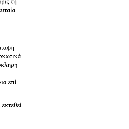
ρίς τη
ευταία
 επαφή
αρκωτικά
όκληρη
για επί
 εκτεθεί