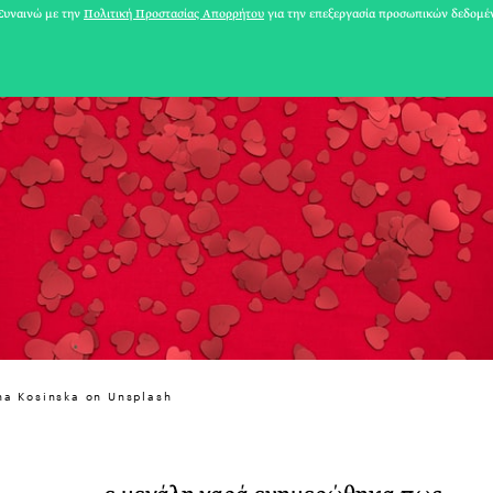
υναινώ με την
Πολιτική Προστασίας Απορρήτου
για την επεξεργασία προσωπικών δεδομέ
31 ΙΟΥΛΙΟΥ 2026
na Kosinska on Unsplash
Το Καλοκαίρι πο
Φωτογραφίζεται
Ακόμη Αρχίσει