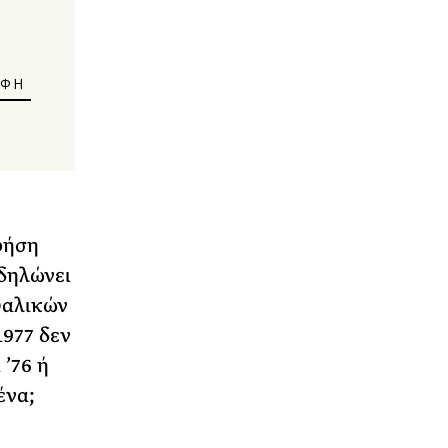
ρήση
οδηλώνει
υαλικών
1977 δεν
 ’76 ή
μένα;