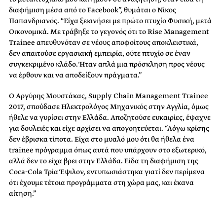
διαφήμιση μέσα από το Facebook”, θυμάται ο Νίκος
Παπανδριανός. “Είχα ξεκινήσει με πρώτο πτυχίο Φυσική, μετά
Οικονομικά. Με τράβηξε το γεγονός ότι το Rise Management
Trainee απευθυνόταν σε νέους αποφοίτους αποκλειστικά,
δεν απαιτούσε εργασιακή εμπειρία, ούτε πτυχίο σε έναν
συγκεκριμένο κλάδο. Ήταν απλά μια πρόσκληση προς νέους
να έρθουν και να αποδείξουν πράγματα.”
Ο Αργύρης Μουστάκας, Supply Chain Management Trainee
2017, σπούδασε Ηλεκτρολόγος Μηχανικός στην Αγγλία, όμως
ήθελε να γυρίσει στην Ελλάδα. Αποζητούσε ευκαιρίες, έψαχνε
για δουλειές και είχε αρχίσει να απογοητεύεται. “Λόγω κρίσης
δεν έβρισκα τίποτα. Είχα στο μυαλό μου ότι θα ήθελα ένα
trainee πρόγραμμα όπως αυτά που υπάρχουν στο εξωτερικό,
αλλά δεν το είχα βρει στην Ελλάδα. Είδα τη διαφήμιση της
Coca-Cola Τρία Έψιλον, εντυπωσιάστηκα γιατί δεν περίμενα
ότι έχουμε τέτοια προγράμματα στη χώρα μας, και έκανα
αίτηση.”