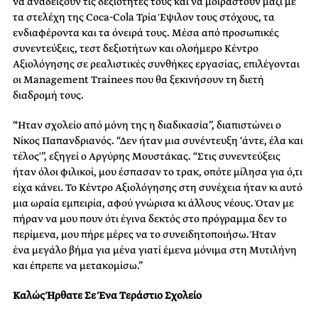
να αναδείξουν τις δεξιότητές τους και να μοιραστούν μαζί με
τα στελέχη της Coca-Cola Τρία Έψιλον τους στόχους, τα
ενδιαφέροντα και τα όνειρά τους. Μέσα από προσωπικές
συνεντεύξεις, τεστ δεξιοτήτων και ολοήμερο Κέντρο
Αξιολόγησης σε ρεαλιστικές συνθήκες εργασίας, επιλέγονται
οι Management Trainees που θα ξεκινήσουν τη διετή
διαδρομή τους.
“Ήταν σχολείο από μόνη της η διαδικασία”, διαπιστώνει ο
Νίκος Παπανδριανός. “Δεν ήταν μια συνέντευξη ‘άντε, έλα και
τέλος'”, εξηγεί ο Αργύρης Μουστάκας. “Στις συνεντεύξεις
ήταν όλοι φιλικοί, μου έσπασαν το τρακ, οπότε μίλησα για ό,τι
είχα κάνει. Το Κέντρο Αξιολόγησης στη συνέχεια ήταν κι αυτό
μια ωραία εμπειρία, αφού γνώρισα κι άλλους νέους. Όταν με
πήραν να μου πουν ότι έγινα δεκτός στο πρόγραμμα δεν το
περίμενα, μου πήρε μέρες να το συνειδητοποιήσω. Ήταν
ένα μεγάλο βήμα για μένα γιατί έμενα μόνιμα στη Μυτιλήνη
και έπρεπε να μετακομίσω.”
Καλώς Ήρθατε Σε Ένα Τεράστιο Σχολείο