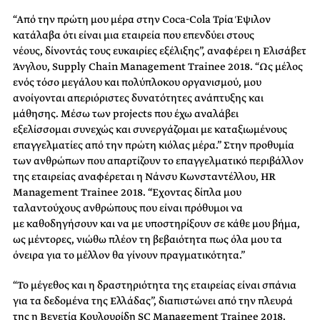
“Από την πρώτη μου μέρα στην Coca-Cola Τρία Έψιλον
κατάλαβα ότι είναι μια εταιρεία που επενδύει στους
νέους, δίνοντάς τους ευκαιρίες εξέλιξης”, αναφέρει η Ελισάβετ
Άνγλου, Supply Chain Management Trainee 2018. “Ως μέλος
ενός τόσο μεγάλου και πολύπλοκου οργανισμού, μου
ανοίγονται απεριόριστες δυνατότητες ανάπτυξης και
μάθησης. Μέσω των projects που έχω αναλάβει
εξελίσσομαι συνεχώς και συνεργάζομαι με καταξιωμένους
επαγγελματίες από την πρώτη κιόλας μέρα.” Στην προθυμία
των ανθρώπων που απαρτίζουν το επαγγελματικό περιβάλλον
της εταιρείας αναφέρεται η Νάνσυ Κωνσταντέλλου, HR
Management Trainee 2018. “Έχοντας δίπλα μου
ταλαντούχους ανθρώπους που είναι πρόθυμοι να
με καθοδηγήσουν και να με υποστηρίξουν σε κάθε μου βήμα,
ως μέντορες, νιώθω πλέον τη βεβαιότητα πως όλα μου τα
όνειρα για το μέλλον θα γίνουν πραγματικότητα.”
“Το μέγεθος και η δραστηριότητα της εταιρείας είναι σπάνια
για τα δεδομένα της Ελλάδας”, διαπιστώνει από την πλευρά
της η Βενετία Κουλουρίδη SC Management Trainee 2018.