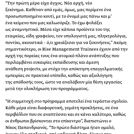
“Την πρώτη μέρα είχα άγχος. Νέα αρχή, νέο
ξεκίνημα. Καθέναν από εμάς, όμως, μας περίμενε ένα
προσωποποιημένο κουτί, με το όνομά μας πάνω και μ’
ένα κείμενο που μας καλωσόριζε. Το έχω φυλάξει
ως αναμνηστικό. Μέσα είχε κάποια προϊόντα του της
εταιρείας, είδη γραφείου, τον υπολογιστή μας, πληκτρολόγια,
ποντίκι, ακουστικά – ό,τι χρειάζεσαι για να ξεκινήσεις.” Ακόμη
σημαντικότερο, οι Rise Management Trainees έχουν από την
αρχή της πορείας τους ένα ατομικό πλάνο ανάπτυξης που
περιλαμβάνει ευκαιρίες εκπαίδευσης και άμεση
ανάθεση projects, με στόχο την απόκτηση επαγγελματικής
εμπειρίας σε πρακτικό επίπεδο, καθώς και αξιολόγηση
της απόδοσής τους, ώστε να αναλάβουν μία θέση εργασίας
μετά την ολοκλήρωση του προγράμματος.
“Η συμμετοχή στο πρόγραμμα αποτελεί ένα τεράστιο σχολείο.
Κάθε μέρα είναι διαφορετική, γεμάτη προκλήσεις, σε ένα
περιβάλλον που σε αναπτύσσει και σε κάνει καλύτερο, καθώς
οι άνθρωποι βρίσκονται στο επίκεντρο”, διαπιστώνει ο
Νίκος Παπανδριανός. “To πρώτο διάστημα ήταν ομαλό,
έγιναν όλα σταδιακά, από μηδενική βάση. Είχαμε την