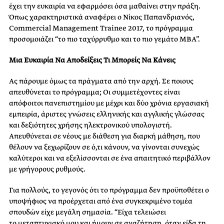
έχει την ευκαιρία να εφαρμόσει όσα μαθαίνει στην πράξη.
Όπως χαρακτηριστικά αναφέρει ο Νίκος Παπανδριανός,
Commercial Management Trainee 2017, το πρόγραμμα
προσομοιάζει “το πιο ταχύρρυθμο και το πιο γεμάτο MBA”.
Μια Ευκαιρία Να Αποδείξεις Τι Μπορείς Να Κάνεις
Ας πάρουμε όμως τα πράγματα από την αρχή. Σε ποιους
απευθύνεται το πρόγραμμα; Οι συμμετέχοντες είναι
απόφοιτοι πανεπιστημίου με μέχρι και δύο χρόνια εργασιακή
εμπειρία, άριστες γνώσεις ελληνικής και αγγλικής γλώσσας
και δεξιότητες χρήσης ηλεκτρονικού υπολογιστή.
Απευθύνεται σε νέους με διάθεση για διαρκή μάθηση, που
θέλουν να ξεχωρίζουν σε ό,τι κάνουν, να γίνονται συνεχώς
καλύτεροι και να εξελίσσονται σε ένα απαιτητικό περιβάλλον
με γρήγορους ρυθμούς.
Για πολλούς, το γεγονός ότι το πρόγραμμα δεν προϋποθέτει ο
υποψήφιος να προέρχεται από ένα συγκεκριμένο τομέα
σπουδών είχε μεγάλη σημασία. “Είχα τελειώσει
το μεταπτυχιακό μου και ήμουν σε αναζήτηση, όταν είδα τη