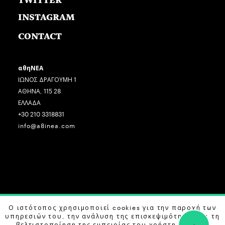
TWITTER
INSTAGRAM
CONTACT
αθηΝΕΑ
ΙΩΝΟΣ ΔΡΑΓΟΥΜΗ 1
ΑΘΗΝΑ, 115 28
ΕΛΛΑΔΑ
+30 210 3318831
info@a8inea.com
COPYRIGHT © 2026 αθηΝΕΑ, ALL RIGHTS RESERVED.
Ο ιστότοπος χρησιμοποιεί cookies για την παροχή των
υπηρεσιών του, την ανάλυση της επισκεψιμότητας και τη
DESIGN BY
G DESIGN STUDIO
. DEVELOPED BY
B LABS
.
βελτιστοποίηση της εμπειρίας του χρήστη. Μάθετε