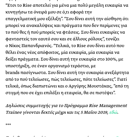
“Έτσι το Rise αποτελεί για μένα μια πολύ μεγάλη ευκαιρία να
κυνηγήσω τα όνειρά μου σε ό,τι αφορά την
επαγγελματική μου εξέλιξη”. “Σου δίνει αυτή την αίσθηση ότι
μπορεί να ανακαλύψεις και πράγματα που δεν περίμενες για
το πού θες ή πού μπορείς να φτάσεις. Σου δίνει ευκαιρίες να
φανταστείς τον εαυτό σου και σε άλλους ρόλους”, τονίζει
ο Νίκος Παπανδριανός. “Τελικά, το Rise σου δίνει αυτό που
θέλει ένας νέος απόφοιτος, μία ευκαιρία, μία ευκαιρία να
δείξει πράγματα. Σου δίνει αυτή την ευκαιρία στο 100%, με
υποστήριξη, σε έναν οργανισμό τεράστιο, με
brands πασίγνωστα. Σου δίνει αυτή την ευκαιρία ανεξάρτητα
από το πού τελείωσες, πώς τελείωσες, πότε τελείωσες”. Γιατί
τελικά, όπως διαπιστώνει και ο Αργύρης Μουστάκας, ”από τη
στιγμή που σε έχει επιλέξει η εταιρεία, θα σε πιστέψει”.
Δηλώσεις συμμετοχής για το Πρόγραμμα Rise Management
Trainee γίνονται δεκτές μέχρι και τις 5 Μαΐου 2019,
εδώ
.
***