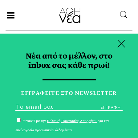
×
ΑΝΑΖΗΤΗΣΗ
Νέα από το μέλλον, στο
inbox σας κάθε πρωί!
COCA-COLA 3Ε TAG
ΕΓΓPΑΦΕΙΤΕ ΣΤΟ NEWSLETTER
Συναινώ με την
Πολιτική Προστασίας Απορρήτου
για την
επεξεργασία προσωπικών δεδομένων.