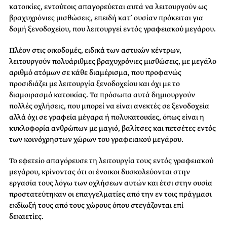
κατοικίες, εντούτοις απαγορεύεται αυτά να λειτουργούν ως
βραχυχρόνιες μισθώσεις, επειδή κατ’ ουσίαν πρόκειται για
δομή ξενοδοχείου, που λειτουργεί εντός γραφειακού μεγάρου.
Πλέον στις οικοδομές, ειδικά των αστικών κέντρων,
λειτουργούν πολυάριθμες βραχυχρόνιες μισθώσεις, με μεγάλο
αριθμό ατόμων σε κάθε διαμέρισμα, που προφανώς
προσιδιάζει με λειτουργία ξενοδοχείου και όχι με το
διαμοιρασμό κατοικίας. Τα πρόσωπα αυτά δημιουργούν
πολλές οχλήσεις, που μπορεί να είναι ανεκτές σε ξενοδοχεία
αλλά όχι σε γραφεία μέγαρα ή πολυκατοικίες, όπως είναι η
κυκλοφορία ανθρώπων με μαγιό, βαλίτσες και πετσέτες εντός
των κοινόχρηστων χώρων του γραφειακού μεγάρου.
Το εφετείο απαγόρευσε τη λειτουργία τους εντός γραφειακού
μεγάρου, κρίνοντας ότι οι ένοικοι δυσκολεύονται στην
εργασία τους λόγω των οχλήσεων αυτών και έτσι στην ουσία
προστατεύτηκαν οι επαγγελματίες από την εν τοις πράγμασι
εκδίωξή τους από τους χώρους όπου στεγάζονται επί
δεκαετίες.