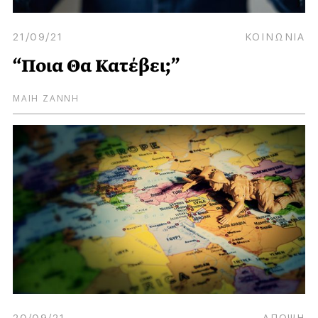
21/09/21
ΚΟΙΝΩΝΙΑ
“Ποια Θα Κατέβει;”
ΜΑΙΗ ΖΑΝΝΗ
20/09/21
ΑΠΟΨΗ