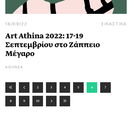
16/09/22
ΕΙΚΑΣΤΙΚΑ
Αrt Athina 2022: 17-19
Σεπτεμβρίου στο Ζάππειο
Μέγαρο
ΑΘΗΝΕΑ
2
3
4
5
6
7
8
9
10