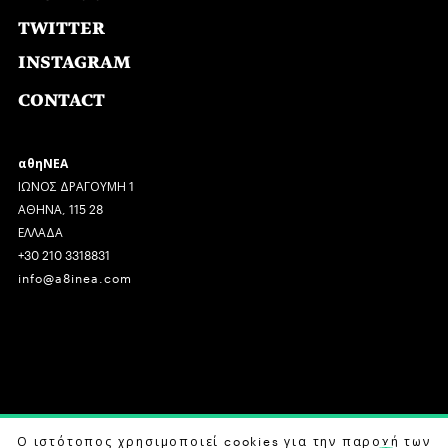
TWITTER
INSTAGRAM
CONTACT
αθηΝΕΑ
ΙΩΝΟΣ ΔΡΑΓΟΥΜΗ 1
ΑΘΗΝΑ, 115 28
ΕΛΛΑΔΑ
+30 210 3318831
info@a8inea.com
COPYRIGHT © 2026 αθηΝΕΑ, ALL RIGHTS RESERVED.
Ο ιστότοπος χρησιμοποιεί cookies για την παροχή των