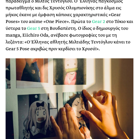
παράδειγμα ο Μίλτος Τεντόγλου. Ο Έλληνας παγκόσμιος
πρωταθλητής και δις Χρυσός Ολυμπιονίκης στο άλμα εις
μήκος έκανε με έμφαση κάποιες χαρακτηριστικές «Gear
Poses» του anime «One Piece». Πρώτα το
Gear 2
στο Τόκιο και
ύστερα το
Gear 5
στη Βουδαπέστη. Ο ίδιος ο δημιουργός του
manga, Eiichiro Oda, ανέβασε φωτογραφίες του με τη
λεζάντα: «Ο Έλληνας αθλητής Μιλτιάδης Τεντόγλου κάνει το
Gear 5 Pose ακριβώς πριν κερδίσει το Χρυσό!».