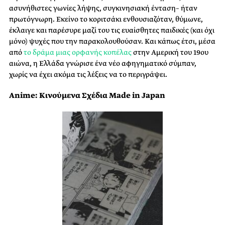
ασυνήθιστες γωνίες λήψης, συγκινησιακή ένταση– ήταν
πρωτόγνωρη. Εκείνο το κοριτσάκι ενθουσιαζόταν, θύμωνε,
έκλαιγε και παρέσυρε μαζί του τις ευαίσθητες παιδικές (και όχι
μόνο) ψυχές που την παρακολουθούσαν. Και κάπως έτσι, μέσα
από
το δράμα μιας ορφανής κοπέλας
στην Αμερική του 19ου
αιώνα, η Ελλάδα γνώρισε ένα νέο αφηγηματικό σύμπαν,
χωρίς να έχει ακόμα τις λέξεις να το περιγράψει.
Anime: Κινούμενα Σχέδια Made in Japan