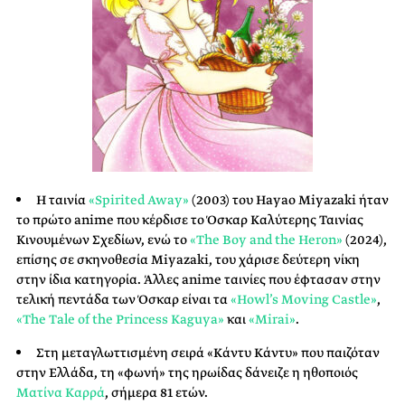
Η ταινία
«Spirited Away»
(2003) του Hayao Miyazaki ήταν
το πρώτο anime που κέρδισε το Όσκαρ Καλύτερης Ταινίας
Κινουμένων Σχεδίων, ενώ το
«The Boy and the Heron»
(2024),
επίσης σε σκηνοθεσία Miyazaki, του χάρισε δεύτερη νίκη
στην ίδια κατηγορία. Άλλες anime ταινίες που έφτασαν στην
τελική πεντάδα των Όσκαρ είναι τα
«Howl’s Moving Castle»
,
«The Tale of the Princess Kaguya»
και
«Mirai»
.
Στη μεταγλωττισμένη σειρά «Κάντυ Κάντυ» που παιζόταν
στην Ελλάδα, τη «φωνή» της ηρωίδας δάνειζε η ηθοποιός
Ματίνα Καρρά
, σήμερα 81 ετών.