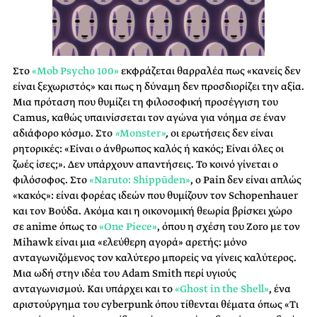
Στο
«Mob Psycho 100»
εκφράζεται θαρραλέα πως «κανείς δεν
είναι ξεχωριστός» και πως η δύναμη δεν προσδιορίζει την αξία.
Μια πρόταση που θυμίζει τη φιλοσοφική προσέγγιση του
Camus, καθώς υπαινίσσεται τον αγώνα για νόημα σε έναν
αδιάφορο κόσμο. Στο
«
Monster
»
,
οι ερωτήσεις δεν είναι
ρητορικές: «Είναι ο άνθρωπος καλός ή κακός; Είναι όλες οι
ζωές ίσες;». Δεν υπάρχουν απαντήσεις. Το κοινό γίνεται ο
φιλόσοφος. Στο
«Naruto: Shippūden»
, ο Pain δεν είναι απλώς
«κακός»: είναι φορέας ιδεών που θυμίζουν τον Schopenhauer
και τον Βούδα. Ακόμα και η οικονομική θεωρία βρίσκει χώρο
σε anime όπως το
«One Piece»
, όπου η σχέση του Zoro με τον
Mihawk είναι μια «ελεύθερη αγορά» αρετής: μόνο
ανταγωνιζόμενος τον καλύτερο μπορείς να γίνεις καλύτερος.
Μια ωδή στην ιδέα του Adam Smith περί υγιούς
ανταγωνισμού. Και υπάρχει και το
«Ghost in the Shell»
, ένα
αριστούργημα του cyberpunk όπου τίθενται θέματα όπως «Τι