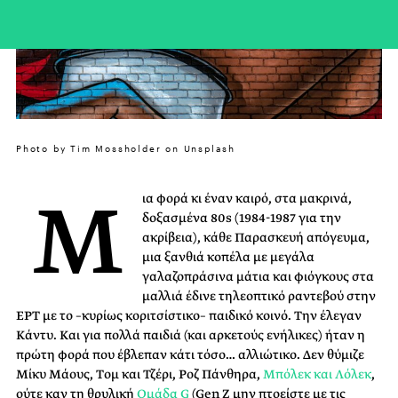
Photo by Tim Mossholder on Unsplash
Μ
ια φορά κι έναν καιρό, στα μακρινά,
δοξασμένα 80s (1984-1987 για την
ακρίβεια), κάθε Παρασκευή απόγευμα,
μια ξανθιά κοπέλα με μεγάλα
γαλαζοπράσινα μάτια και φιόγκους στα
μαλλιά έδινε τηλεοπτικό ραντεβού στην
ΕΡΤ με το –κυρίως κοριτσίστικο– παιδικό κοινό. Την έλεγαν
Κάντυ. Και για πολλά παιδιά (και αρκετούς ενήλικες) ήταν η
πρώτη φορά που έβλεπαν κάτι τόσο… αλλιώτικο. Δεν θύμιζε
Μίκυ Μάους, Tομ και Τζέρι, Ροζ Πάνθηρα,
Mπόλεκ και Λόλεκ
,
ούτε καν τη θρυλική
Ομάδα G
(Gen Z μην πτοείστε με τις