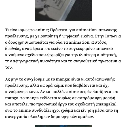
Τι είναι όμως το anime; Πρόκειται για animation ιαπωνικής
προέλευσης, με χειροποίητη ή ψηφιακή εικόνα. Στην Ιαπωνία
ο όρος χρησιμοποιείται για όλα τα animation. Ωστόσο,
διεθνώς, αναφέρεται σε εκείνο το συγκεκριμένο ιαπωνικό
κινούμενο σχέδιο που ξεχωρίζει για την ιδιαίτερη αισθητική,
την αφηγηματική πυκνότητα και τη σκηνοθετική πρωτοτυπία
του.
Ας μην το συγχέουμε με το manga: είναι κι αυτό ιαπωνικής
προέλευσης, αλλά αφορά κόμικ που διαβάζονται και όχι
κινούμενη εικόνα. Αν και πολλές anime σειρές βασίζονται σε
manga, το manga εκδίδεται κυρίως σε ασπρόμαυρη μορφή
και αποτελεί πιο προσωπικό έργο του σχεδιαστή (mangaka),
ενώ το anime συνδυάζει ήχο, χρώμα και κίνηση μέσα από τη
συνεργασία ολόκληρων δημιουργικών ομάδων.