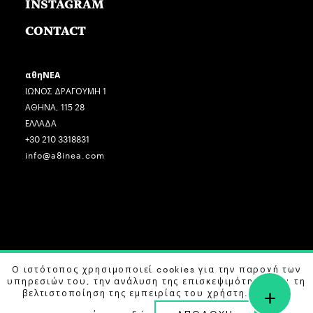
INSTAGRAM
CONTACT
αθηΝΕΑ
ΙΩΝΟΣ ΔΡΑΓΟΥΜΗ 1
ΑΘΗΝΑ, 115 28
ΕΛΛΑΔΑ
+30 210 3318831
info@a8inea.com
COPYRIGHT © 2026 αθηΝΕΑ, ALL RIGHTS RESERVED.
Ο ιστότοπος χρησιμοποιεί cookies για την παροχή των
υπηρεσιών του, την ανάλυση της επισκεψιμότητας και τη
+
DESIGN BY
G DESIGN STUDIO
. DEVELOPED BY
B LABS
.
βελτιστοποίηση της εμπειρίας του χρήστη. Μάθετε