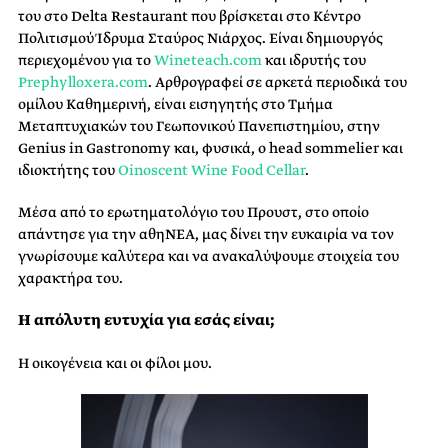
του στο Delta Restaurant που βρίσκεται στο Κέντρο
Πολιτισμού Ίδρυμα Σταύρος Νιάρχος. Είναι δημιουργός
περιεχομένου για το
Wineteach.com
και ιδρυτής του
Prephylloxera.com
. Αρθρογραφεί σε αρκετά περιοδικά του
ομίλου Καθημερινή, είναι εισηγητής στο Τμήμα
Μεταπτυχιακών του Γεωπονικού Πανεπιστημίου, στην
Genius in Gastronomy και, φυσικά, ο head sommelier και
ιδιοκτήτης του
Oinoscent Wine Food Cellar
.
Μέσα από το ερωτηματολόγιο του Προυστ, στο οποίο
απάντησε για την αθηΝΕΑ, μας δίνει την ευκαιρία να τον
γνωρίσουμε καλύτερα και να ανακαλύψουμε στοιχεία του
χαρακτήρα του.
Η απόλυτη ευτυχία για εσάς είναι;
Η οικογένεια και οι φίλοι μου.