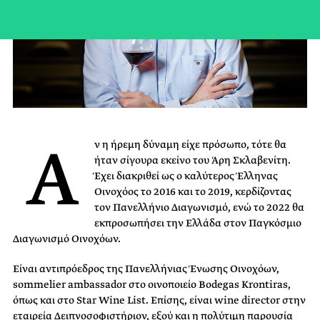
Α
ν η ήρεμη δύναμη είχε πρόσωπο, τότε θα
ήταν σίγουρα εκείνο του Άρη Σκλαβενίτη.
Έχει διακριθεί ως ο καλύτερος Έλληνας
Οινοχόος το 2016 και το 2019, κερδίζοντας
τον Πανελλήνιο Διαγωνισμό, ενώ το 2022 θα
εκπροσωπήσει την Ελλάδα στον Παγκόσμιο
Διαγωνισμό Οινοχόων.
Είναι αντιπρόεδρος της Πανελλήνιας Ένωσης Οινοχόων,
sommelier ambassador στο οινοποιείο Bodegas Krontiras,
όπως και στο Star Wine List. Επίσης, είναι wine director στην
εταιρεία Δειπνοσοφιστήριον, εξού και η πολύτιμη παρουσία