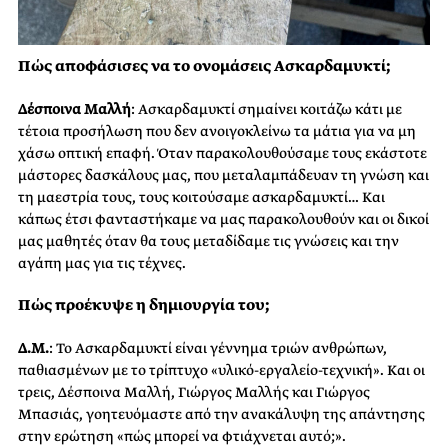
Πώς αποφάσισες να το ονομάσεις Ασκαρδαμυκτί;
Δέσποινα Μαλλή
: Ασκαρδαμυκτί σημαίνει κοιτάζω κάτι με
τέτοια προσήλωση που δεν ανοιγοκλείνω τα μάτια για να μη
χάσω οπτική επαφή. Όταν παρακολουθούσαμε τους εκάστοτε
μάστορες δασκάλους μας, που μεταλαμπάδευαν τη γνώση και
τη μαεστρία τους, τους κοιτούσαμε ασκαρδαμυκτί… Και
κάπως έτσι φανταστήκαμε να μας παρακολουθούν και οι δικοί
μας μαθητές όταν θα τους μεταδίδαμε τις γνώσεις και την
αγάπη μας για τις τέχνες.
Πώς προέκυψε η δημιουργία
του;
Δ.Μ.
: Το Ασκαρδαμυκτί είναι γέννημα τριών ανθρώπων,
παθιασμένων με το τρίπτυχο «υλικό-εργαλείο-τεχνική». Και οι
τρεις, Δέσποινα Μαλλή, Γιώργος Μαλλής και Γιώργος
Μπασιάς, γοητευόμαστε από την ανακάλυψη της απάντησης
στην ερώτηση «πώς μπορεί να φτιάχνεται αυτό;».