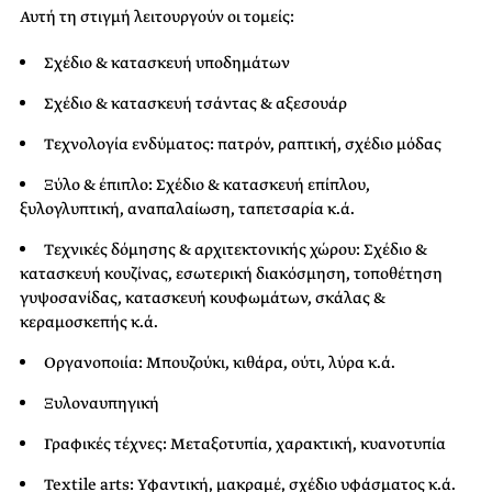
Αυτή τη στιγμή λειτουργούν οι τομείς:
Σχέδιο & κατασκευή υποδημάτων
Σχέδιο & κατασκευή τσάντας & αξεσουάρ
Τεχνολογία ενδύματος: πατρόν, ραπτική, σχέδιο μόδας
Ξύλο & έπιπλο: Σχέδιο & κατασκευή επίπλου,
ξυλογλυπτική, αναπαλαίωση, ταπετσαρία κ.ά.
Τεχνικές δόμησης & αρχιτεκτονικής χώρου: Σχέδιο &
κατασκευή κουζίνας, εσωτερική διακόσμηση, τοποθέτηση
γυψοσανίδας, κατασκευή κουφωμάτων, σκάλας &
κεραμοσκεπής κ.ά.
Οργανοποιία: Μπουζούκι, κιθάρα, ούτι, λύρα κ.ά.
Ξυλοναυπηγική
Γραφικές τέχνες: Μεταξοτυπία, χαρακτική, κυανοτυπία
Textile arts: Υφαντική, μακραμέ, σχέδιο υφάσματος κ.ά.