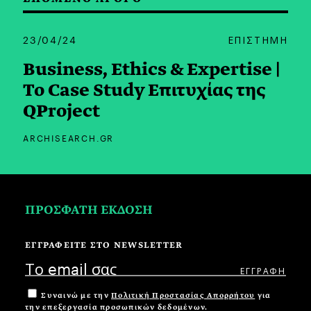
23/04/24
ΕΠΙΣΤΗΜΗ
Business, Εthics & Εxpertise |
Το Case Study Επιτυχίας της
QProject
ARCHISEARCH.GR
ΠΡΟΣΦΑΤΗ ΕΚΔΟΣΗ
ΕΓΓΡΑΦΕΙΤΕ ΣΤΟ NEWSLETTER
Συναινώ με την
Πολιτική Προστασίας Απορρήτου
για
την επεξεργασία προσωπικών δεδομένων.