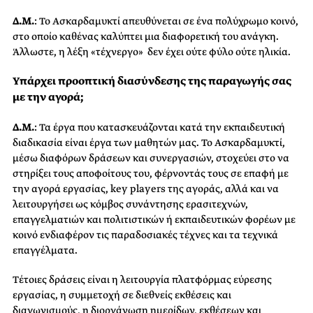
Δ.Μ.
: Το Ασκαρδαμυκτί απευθύνεται σε ένα πολύχρωμο κοινό,
στο οποίο καθένας καλύπτει μια διαφορετική του ανάγκη.
Άλλωστε, η λέξη «τέχνεργο» δεν έχει ούτε φύλο ούτε ηλικία.
Υπάρχει προοπτική διασύνδεσης της
παραγωγής σας
με την αγορά;
Δ.Μ.
: Τα έργα που κατασκευάζονται κατά την εκπαιδευτική
διαδικασία είναι έργα των μαθητών μας. Το Ασκαρδαμυκτί,
μέσω διαφόρων δράσεων και συνεργασιών, στοχεύει στο να
στηρίξει τους αποφοίτους του, φέρνοντάς τους σε επαφή με
την αγορά εργασίας, key players της αγοράς, αλλά και να
λειτουργήσει ως κόμβος συνάντησης ερασιτεχνών,
επαγγελματιών και πολιτιστικών ή εκπαιδευτικών φορέων με
κοινό ενδιαφέρον τις παραδοσιακές τέχνες και τα τεχνικά
επαγγέλματα.
Τέτοιες δράσεις είναι η λειτουργία πλατφόρμας εύρεσης
εργασίας, η συμμετοχή σε διεθνείς εκθέσεις και
διαγωνισμούς, η διοργάνωση ημερίδων, εκθέσεων και