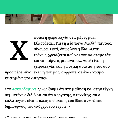
Χ
ωράει η χειροτεχνία στις μέρες μας;
Εξαρτάται… Για τη Δέσποινα Μαλλή πάντως,
σίγουρα. Γιατί, όπως λέει η ίδια: «Όταν
τρέχεις, χρειάζεται πού και πού να σταματάς
και να παίρνεις μια ανάσα… Αυτή είναι η
χειροτεχνία, και η ψυχική ανάταση που σου
προσφέρει είναι εκείνη που μας ισορροπεί σε έναν κόσμο
κεκτημένης ταχύτητας».
Στο
Ασκαρδαμυκτί
γνωρίζουμε ότι στη μάθηση και στην τέχνη
συμμετέχεις διά βίου και ότι ο εργάτης, ο τεχνίτης και ο
καλλιτέχνης είναι απλώς εκφάνσεις του ίδιου ανθρώπου-
δημιουργού, του «σύγχρονου τεχνίτη».
«Οραματιστήκαμε έναν κοινό τόπο συνάντησης