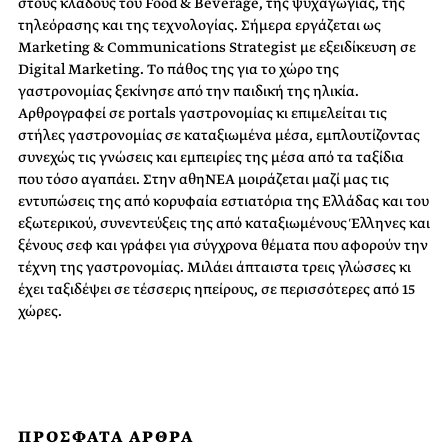
στους κλάδους του Food & Beverage, της ψυχαγωγίας, της
τηλεόρασης και της τεχνολογίας. Σήμερα εργάζεται ως
Marketing & Communications Strategist με εξειδίκευση σε
Digital Marketing. Tο πάθος της για το χώρο της
γαστρονομίας ξεκίνησε από την παιδική της ηλικία.
Αρθρογραφεί σε portals γαστρονομίας κι επιμελείται τις
στήλες γαστρονομίας σε καταξιωμένα μέσα, εμπλουτίζοντας
συνεχώς τις γνώσεις και εμπειρίες της μέσα από τα ταξίδια
που τόσο αγαπάει. Στην αθηΝΕΑ μοιράζεται μαζί μας τις
εντυπώσεις της από κορυφαία εστιατόρια της Ελλάδας και του
εξωτερικού, συνεντεύξεις της από καταξιωμένους Έλληνες και
ξένους σεφ και γράφει για σύγχρονα θέματα που αφορούν την
τέχνη της γαστρονομίας. Μιλάει άπταιστα τρεις γλώσσες κι
έχει ταξιδέψει σε τέσσερις ηπείρους, σε περισσότερες από 15
χώρες.
ΠΡΟΣΦΑΤΑ ΑΡΘΡΑ