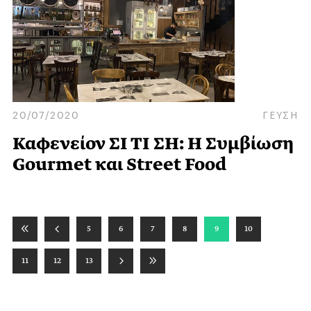
20/07/2020
ΓΕΥΣΗ
Καφενείον ΣΙ ΤΙ ΣΗ: Η Συμβίωση
Gourmet και Street Food
5
6
7
8
9
10
11
12
13