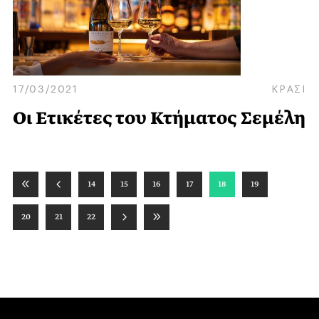
17/03/2021
ΚΡΑΣΙ
Οι Eτικέτες του Κτήματος Σεμέλη
14
15
16
17
18
19
20
21
22