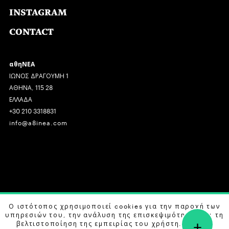
INSTAGRAM
CONTACT
αθηΝΕΑ
ΙΩΝΟΣ ΔΡΑΓΟΥΜΗ 1
ΑΘΗΝΑ, 115 28
ΕΛΛΑΔΑ
+30 210 3318831
info@a8inea.com
COPYRIGHT © 2026 αθηΝΕΑ, ALL RIGHTS RESERVED.
Ο ιστότοπος χρησιμοποιεί cookies για την παροχή των
υπηρεσιών του, την ανάλυση της επισκεψιμότητας και τη
+
DESIGN BY
G DESIGN STUDIO
. DEVELOPED BY
B LABS
.
βελτιστοποίηση της εμπειρίας του χρήστη. Μάθετε