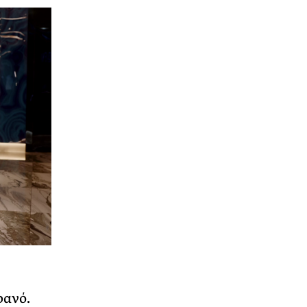
ρανό.