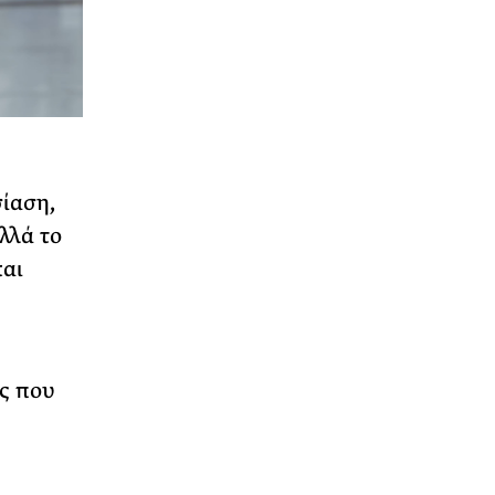
ίαση,
λλά το
και
ς που