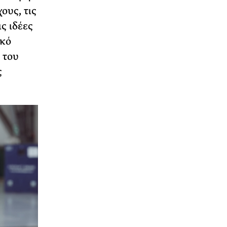
ους, τις
ς ιδέες
ακό
 του
ς