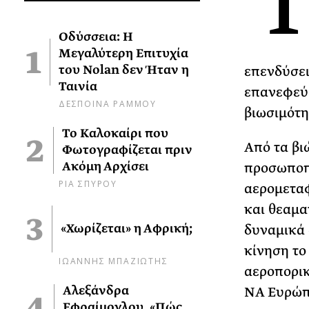
Οδύσσεια: Η
Μεγαλύτερη Επιτυχία
του Nolan δεν Ήταν η
επενδύσεις
Ταινία
επανεφεύρ
ΔΕΣΠΟΙΝΑ ΡΑΜΜΟΥ
βιωσιμότη
Το Καλοκαίρι που
Από τα βι
Φωτογραφίζεται πριν
Ακόμη Αρχίσει
προσωποπο
ΡΙΑ ΣΠΥΡΟΥ
αερομεταφ
και θεαμα
«Χωρίζεται» η Αφρική;
δυναμικά 
κίνηση το
ΙΩΑΝΝΗΣ ΜΠΑΖΙΩΤΗΣ
αεροπορικ
Αλεξάνδρα
ΝΑ Ευρώπ
Εφραίμογλου, «Πώς