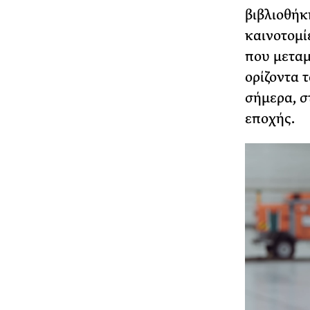
βιβλιοθήκ
καινοτομί
που μεταμ
ορίζοντα 
σήμερα, στ
εποχής.