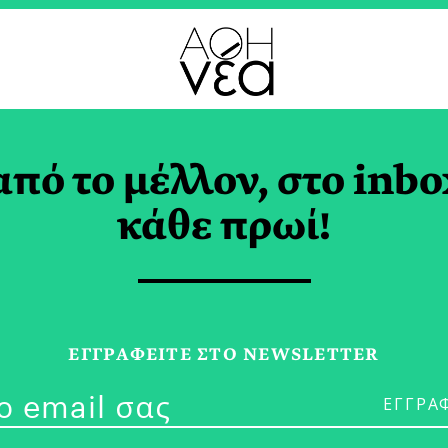
ΑΦ
από το μέλλον, στο inbo
aveNewAirlines: Νέο
κάθε πρωί!
οντες στις
ομεταφορές
ΕΓΓPΑΦΕΙΤΕ ΣΤΟ NEWSLETTER