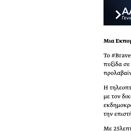
Μια Εκπο
Το #Brave
πυξίδα σε
προλαβαί
Η τηλεοπτ
με τον δι
εκδημοκρα
την επιστ
Με 25λεπτ