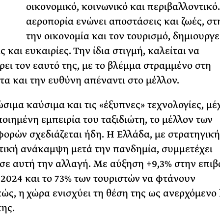
Τ
οικονομικό, κοινωνικό και περιβαλλοντικό
Φωτογραφίζεται
αεροπορία ενώνει αποστάσεις και ζωές, στη
Ακόμη Αρχίσει
την οικονομία και τον τουρισμό, δημιουργε
ΡΙΑ ΣΠΥΡΟΥ
 και ευκαιρίες. Την ίδια στιγμή, καλείται να
ει τον εαυτό της, με το βλέμμα στραμμένο στη
τα και την ευθύνη απέναντι στο μέλλον.
ώσιμα καύσιμα και τις «έξυπνες» τεχνολογίες, μέ
ιημένη εμπειρία του ταξιδιώτη, το μέλλον των
ορών σχεδιάζεται ήδη. Η Ελλάδα, με στρατηγική
τική ανάκαμψη μετά την πανδημία, συμμετέχει
σε αυτή την αλλαγή. Με αύξηση +9,3% στην επιβ
 2024 και το 73% των τουριστών να φτάνουν
ώς, η χώρα ενισχύει τη θέση της ως ανερχόμενο
ης.