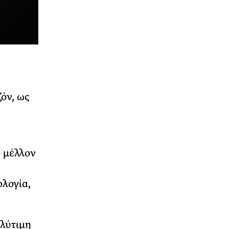
όν, ως
ο μέλλον
ολογία,
ολύτιμη