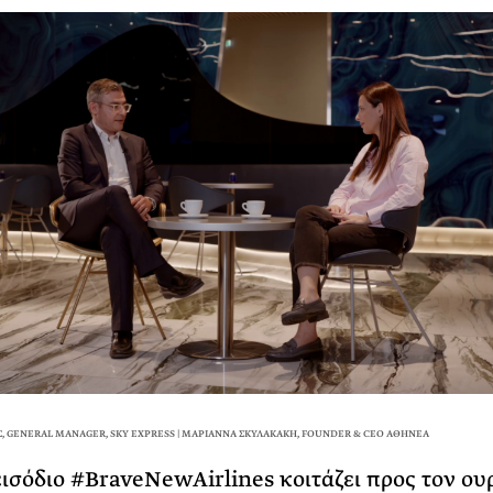
, GENERAL MANAGER, SKY EXPRESS | ΜΑΡΙΑΝΝΑ ΣΚΥΛΑΚΑΚΗ, FOUNDER & CEO ΑΘΗΝΕΑ
εισόδιο #BraveNewAirlines κοιτάζει προς τον ου