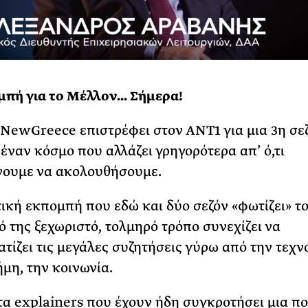
μπή για το Μέλλον… Σήμερα!
NewGreece επιστρέφει στον ΑΝΤ1 για μια 3η σεζ
 έναν κόσμο που αλλάζει γρηγορότερα απ’ ό,τι
νουμε να ακολουθήσουμε.
ική εκπομπή που εδώ και δύο σεζόν «φωτίζει» τ
κό της ξεχωριστό, τολμηρό τρόπο συνεχίζει να
τίζει τις μεγάλες συζητήσεις γύρω από την τεχν
ήμη, την κοινωνία.
α explainers που έχουν ήδη συγκροτήσει μια π