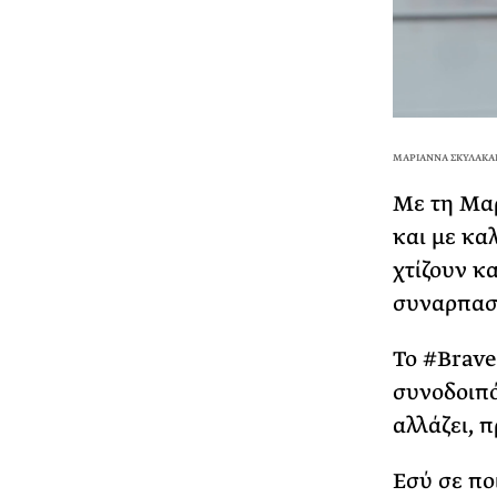
ΜΑΡΙΑΝΝΑ ΣΚΥΛΑΚΑ
Με τη Μαρ
και με κα
χτίζουν κα
συναρπαστ
Το #Brave
συνοδοιπό
αλλάζει, 
Εσύ σε ποι