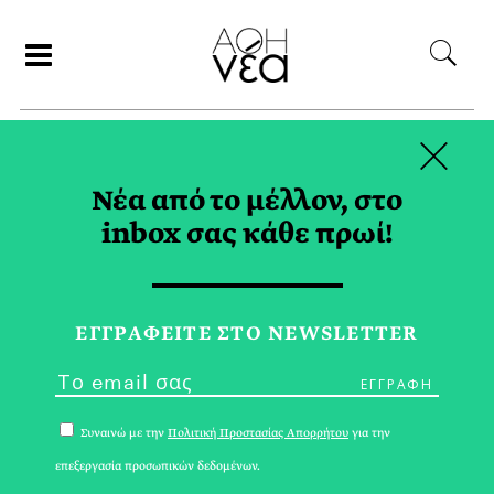
×
ΑΝΑΖΗΤΗΣΗ
Νέα από το μέλλον, στο
inbox σας κάθε πρωί!
ΑΦΙΕΡΩΜΑΤΑ
ΠΕΡΙΒΑΛΛΟΝ
ΕΓΓPΑΦΕΙΤΕ ΣΤΟ NEWSLETTER
Συναινώ με την
Πολιτική Προστασίας Απορρήτου
για την
επεξεργασία προσωπικών δεδομένων.