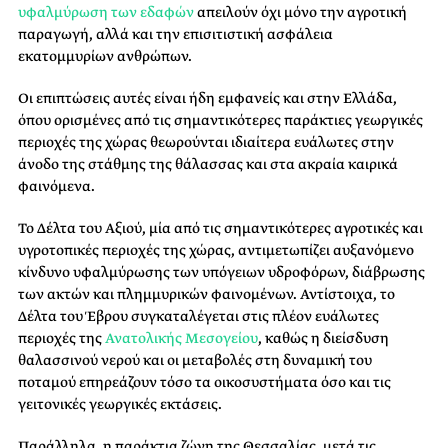
υφαλμύρωση των εδαφών
απειλούν όχι μόνο την αγροτική
παραγωγή, αλλά και την επισιτιστική ασφάλεια
εκατομμυρίων ανθρώπων.
Οι επιπτώσεις αυτές είναι ήδη εμφανείς και στην Ελλάδα,
όπου ορισμένες από τις σημαντικότερες παράκτιες γεωργικές
περιοχές της χώρας θεωρούνται ιδιαίτερα ευάλωτες στην
άνοδο της στάθμης της θάλασσας και στα ακραία καιρικά
φαινόμενα.
Το Δέλτα του Αξιού, μία από τις σημαντικότερες αγροτικές και
υγροτοπικές περιοχές της χώρας, αντιμετωπίζει αυξανόμενο
κίνδυνο υφαλμύρωσης των υπόγειων υδροφόρων, διάβρωσης
των ακτών και πλημμυρικών φαινομένων. Αντίστοιχα, το
Δέλτα του Έβρου συγκαταλέγεται στις πλέον ευάλωτες
περιοχές της
Ανατολικής Μεσογείου
, καθώς η διείσδυση
θαλασσινού νερού και οι μεταβολές στη δυναμική του
ποταμού επηρεάζουν τόσο τα οικοσυστήματα όσο και τις
γειτονικές γεωργικές εκτάσεις.
Παράλληλα, η παράκτια ζώνη της Θεσσαλίας, μετά τις