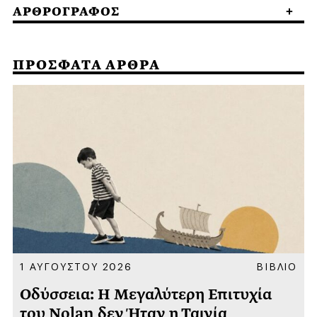
ΑΡΘΡΟΓΡΑΦΟΣ
ΠΡΟΣΦΑΤΑ ΑΡΘΡΑ
Α
1 ΑΥΓΟΥΣΤΟΥ 2026
ΒΙΒΛΙΟ
Οδύσσεια: Η Μεγαλύτερη Επιτυχία
του Nolan δεν Ήταν η Ταινία