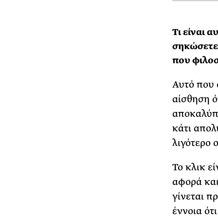
Τι είναι α
σηκώσετε 
που φιλοσ
Αυτό που 
αίσθηση ό
αποκαλύπτ
κάτι απολ
λιγότερο 
Το κλικ εί
αφορά και
γίνεται π
έννοια ότ