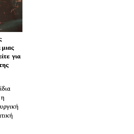
ς
 μιας
είτε για
της
ίδια
 η
ουργική
ατική