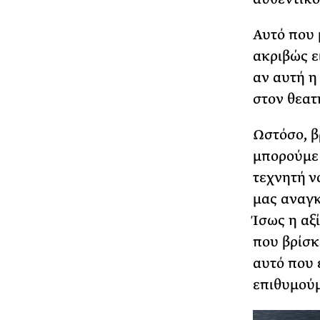
Αυτό που μ
ακριβώς ε
αν αυτή η
στον θεατ
Ωστόσο, β
μπορούμε 
τεχνητή ν
μας αναγκ
Ίσως η αξ
που βρίσκ
αυτό που 
επιθυμού