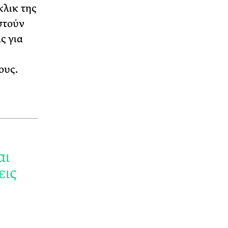
κλικ της
στούν
ς για
ους.
αι
εις