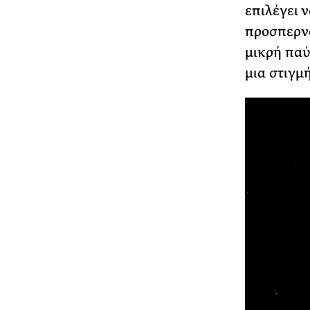
επιλέγει 
προσπερνο
μικρή παύ
μια στιγμ