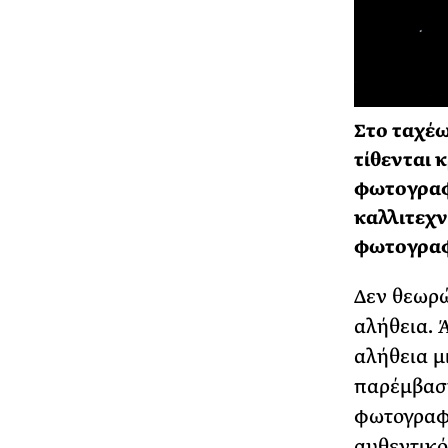
Στο ταχέω
τίθενται 
φωτογραφί
καλλιτεχν
φωτογραφ
Δεν θεωρώ
αλήθεια. 
αλήθεια μ
παρέμβαση
φωτογραφι
αυθεντικό