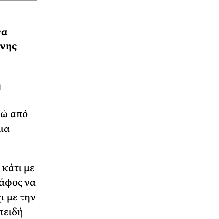
να
χνης
η
νώ από
ια
 κάτι με
ράφος να
ι με την
πειδή