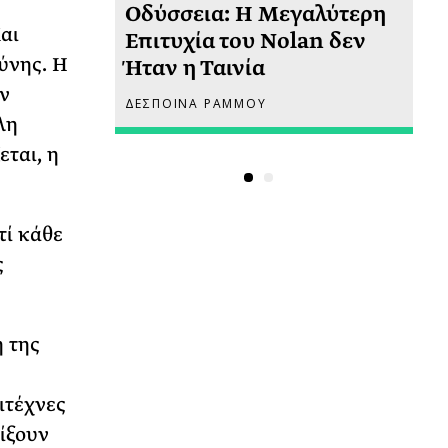
υ
Οδύσσεια: Η Μεγαλύτερη
Το
αι
 πριν
Επιτυχία του Nolan δεν
Φω
ύνης. Η
Ήταν η Ταινία
Ακ
ν
ΔΕΣΠΟΙΝΑ ΡΑΜΜΟΥ
ΡΙ
λη
εται, η
τί κάθε
ς
 της
ιτέχνες
ίξουν