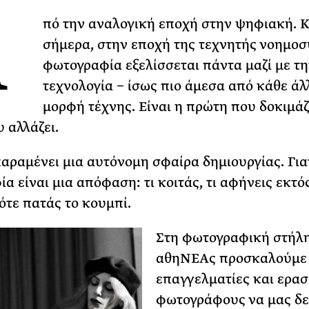
Το Καλοκαίρι πο
A
πό την αναλογική εποχή στην ψηφιακή. Κ
Φωτογραφίζεται
σήμερα, στην εποχή της τεχνητής νοημοσ
Ακόμη Αρχίσει
φωτογραφία εξελίσσεται πάντα μαζί με τη
ΡΙΑ ΣΠΥΡΟΥ
τεχνολογία − ίσως πιο άμεσα από κάθε άλ
μορφή τέχνης. Είναι η πρώτη που δοκιμάζ
 αλλάζει.
παραμένει μια αυτόνομη σφαίρα δημιουργίας. Για
α είναι μια απόφαση: τι κοιτάς, τι αφήνεις εκτό
ότε πατάς το κουμπί.
Στη φωτογραφική στήλη
αθηΝΕΑς προσκαλούμε
επαγγελματίες και ερασ
φωτογράφους να μας δε