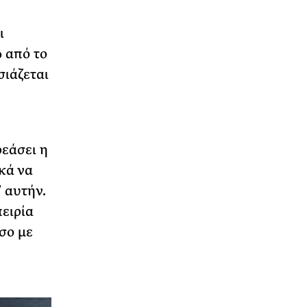
ι
 από το
σιάζεται
ρεάσει η
κά να
 αυτήν.
πειρία
σο με