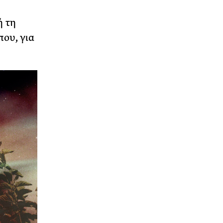
ή τη
ου, για