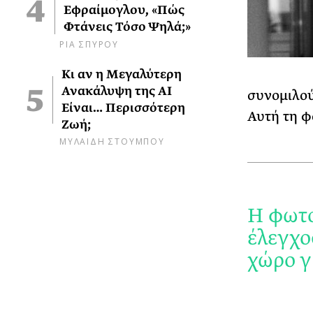
Εφραίμογλου, «Πώς
Φτάνεις Τόσο Ψηλά;»
ΡΙΑ ΣΠΥΡΟΥ
Κι αν η Μεγαλύτερη
Ανακάλυψη της AI
συνομιλού
Είναι… Περισσότερη
Αυτή τη φ
Ζωή;
ΜΥΛΑΙΔΗ ΣΤΟΥΜΠΟΥ
Η φωτο
έλεγχο
χώρο γι