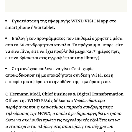
Εγκατάσταση της εφαρμογής WIND VISION app στο
smartphone ή/και tablet.
Επιλογή του προγράμματος που επιθυμεί ο χρήστης μέσα
από τα 60 συνδρομητικά κανάλια. Το πρόγραμμα μπορεί είτε
να είναι live, είτε να έχει προβληθεί μέχρι και 7 ημέρες πριν,
είτε να βρίσκεται στις εγγραφές του (my library).
Στη συνέχεια επιλέγει να γίνει Cast, χωρίς
αποκωδικοποιητή με οποιαδήποτε σύνδεση Wi Fi, και η
εμπειρία μεταφέρεται στην οθόνη της τηλεόραση του.
Ο Hermann Riedl, Chief Business & Digital Transformation
Officer της WIND Ελλάς δήλωσε:
«Νιώθω ιδιαίτερα
περήφανος που η καινοτόμος υπηρεσία συνδρομητικής
τηλεόρασης της WIND, η οποία έχει δημιουργηθεί με τρόπο
ώστε να ακολουθεί πρώτη τις τεχνολογικές εξελίξεις και να
ανταποκρίνεται πλήρως στις απαιτήσεις του σύγχρονου