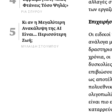
αλλαγές σ
Φτάνεις Τόσο Ψηλά;»
των εργαζ
ΡΙΑ ΣΠΥΡΟΥ
Επιχειρήσ
Κι αν η Μεγαλύτερη
Ανακάλυψη της AI
Οι ειδικο
Είναι… Περισσότερη
Ζωή;
ανάλογα μ
ΜΥΛΑΙΔΗ ΣΤΟΥΜΠΟΥ
δραστηριο
χρόνια, ο
δυσκολίες
επιβιώσου
ως αποτέλ
πολυεθνικ
ολιγοπωλίω
είναι πιο
καταρρεύσ