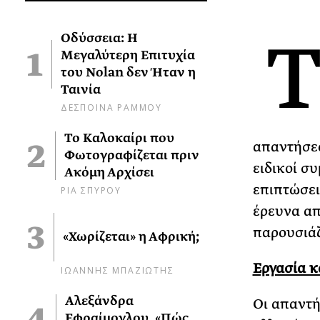
Οδύσσεια: Η
Μεγαλύτερη Επιτυχία
του Nolan δεν Ήταν η
Ταινία
ΔΕΣΠΟΙΝΑ ΡΑΜΜΟΥ
Το Καλοκαίρι που
απαντήσ
Φωτογραφίζεται πριν
ειδικοί σ
Ακόμη Αρχίσει
επιπτώσει
ΡΙΑ ΣΠΥΡΟΥ
έρευνα απ
παρουσιάζ
«Χωρίζεται» η Αφρική;
Εργασία κ
ΙΩΑΝΝΗΣ ΜΠΑΖΙΩΤΗΣ
Αλεξάνδρα
Οι απαντή
Εφραίμογλου, «Πώς