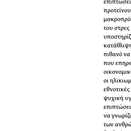
επιπτώσε
προτείνουν
μακροπρόθ
του στρες
υποστηρίζ
κατάθλιψη
πιθανό να
που επηρε
οικονομικ
οι ηλικιω
εθνοτικές
ψυχική υγ
επιπτώσει
να γνωρίζ
των ανθρώ