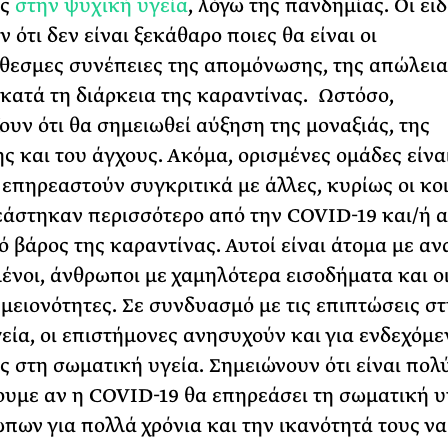
ις
στην ψυχική υγεία
, λόγω της πανδημίας. Οι ειδ
 ότι δεν είναι ξεκάθαρο ποιες θα είναι οι
εσμες συνέπειες της απομόνωσης, της απώλεια
 κατά τη διάρκεια της καραντίνας. Ωστόσο,
ουν ότι θα σημειωθεί αύξηση της μοναξιάς, της
ς και του άγχους. Ακόμα, ορισμένες ομάδες είναι
 επηρεαστούν συγκριτικά με άλλες, κυρίως οι κο
άστηκαν περισσότερο από την COVID-19 και/ή α
ό βάρος της καραντίνας. Αυτοί είναι άτομα με αν
μένοι, άνθρωποι με χαμηλότερα εισοδήματα και ο
 μειονότητες. Σε συνδυασμό με τις επιπτώσεις σ
εία, οι επιστήμονες ανησυχούν και για ενδεχόμε
ς στη σωματική υγεία. Σημειώνουν ότι είναι πολ
ουμε αν η COVID-19 θα επηρεάσει τη σωματική υ
πων για πολλά χρόνια και την ικανότητά τους να