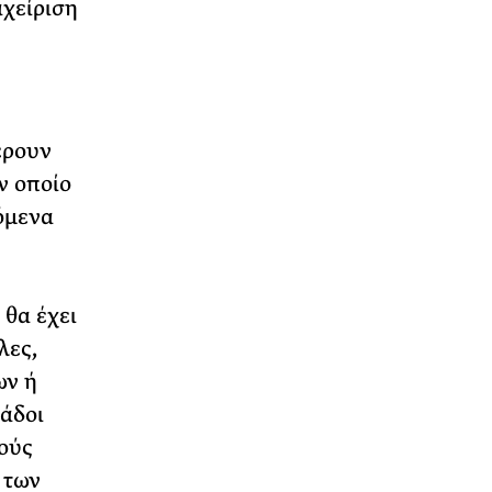
αχείριση
έρουν
ν οποίο
όμενα
θα έχει
λες,
ων ή
λάδοι
τούς
 των