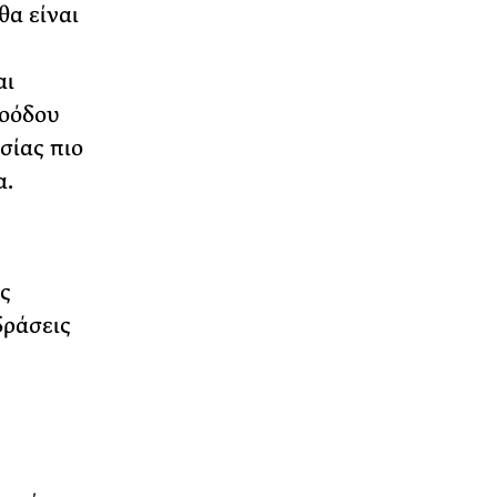
θα είναι
αι
ροόδου
σίας πιο
α.
ς
δράσεις