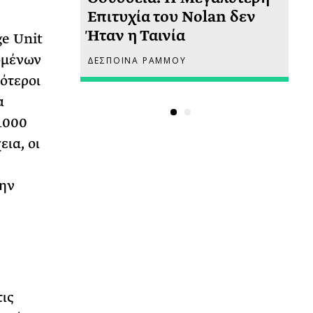
 πριν
Επιτυχία του Nolan δεν
Φω
Ήταν η Ταινία
Ακ
e Unit
ομένων
ΔΕΣΠΟΙΝΑ ΡΑΜΜΟΥ
ΡΙ
ότεροι
α
1000
εια, οι
την
τις