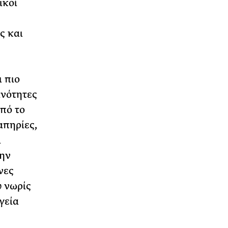
ικοί
ς και
 πιο
ινότητες
πό το
απηρίες,
ι
την
νες
ύ νωρίς
γεία