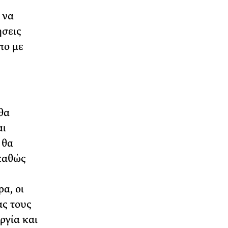
 να
ήσεις
πο με
θα
αι
 θα
 καθώς
α, οι
ας τους
ργία και