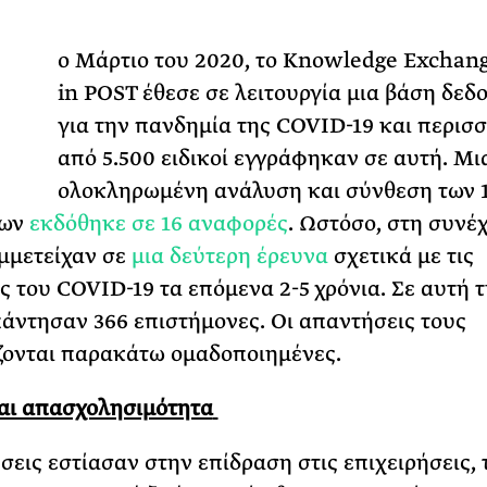
Φωτογραφίζεται
Τ
Ακόμη Αρχίσει
ο Μάρτιο του 2020, το Knowledge Exchang
in POST έθεσε σε λειτουργία μια βάση δεδ
ΡΙΑ ΣΠΥΡΟΥ
για την πανδημία της COVID-19 και περισσ
από 5.500 ειδικοί εγγράφηκαν σε αυτή. Μι
ολοκληρωμένη ανάλυση και σύνθεση των 
εων
εκδόθηκε σε 16 αναφορές
. Ωστόσο, στη συνέχ
υμμετείχαν σε
μια δεύτερη έρευνα
σχετικά με τις
ς του COVID-19 τα επόμενα 2-5 χρόνια. Σε αυτή 
άντησαν 366 επιστήμονες. Οι απαντήσεις τους
ονται παρακάτω ομαδοποιημένες.
αι απασχολησιμότητα
σεις εστίασαν στην επίδραση στις επιχειρήσεις, 