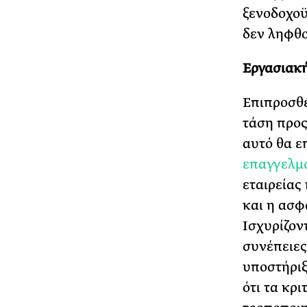
ξενοδοχοϋ
δεν ληφθο
Εργασιακ
Επιπροσθέ
τάση προς
αυτό θα ε
επαγγελμα
εταιρείας
και η ασφά
Ισχυρίζον
συνέπειες
υποστήριξ
ότι τα κρι