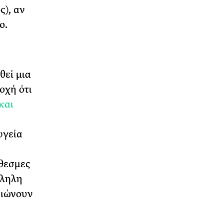
ς), αν
ο.
θεί μια
οχή ότι
και
υγεία
όθεσμες
λληλη
ειώνουν