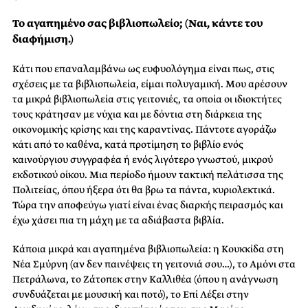
Το αγαπημένο σας βιβλιοπωλείο; (Ναι, κάντε του
διαφήμιση.)
Κάτι που επαναλαμβάνω ως ευφυολόγημα είναι πως, στις
σχέσεις με τα βιβλιοπωλεία, είμαι πολυγαμική. Μου αρέσουν
τα μικρά βιβλιοπωλεία στις γειτονιές, τα οποία οι ιδιοκτήτες
τους κράτησαν με νύχια και με δόντια στη διάρκεια της
οικονομικής κρίσης και της καραντίνας. Πάντοτε αγοράζω
κάτι από το καθένα, κατά προτίμηση το βιβλίο ενός
καινούργιου συγγραφέα ή ενός λιγότερο γνωστού, μικρού
εκδοτικού οίκου. Μια περίοδο ήμουν τακτική πελάτισσα της
Πολιτείας, όπου ήξερα ότι θα βρω τα πάντα, κυριολεκτικά.
Τώρα την αποφεύγω γιατί είναι ένας διαρκής πειρασμός και
έχω χάσει πια τη μάχη με τα αδιάβαστα βιβλία.
Κάποια μικρά και αγαπημένα βιβλιοπωλεία: η Κουκκίδα στη
Νέα Σμύρνη (αν δεν παινέψεις τη γειτονιά σου…), το Αμόνι στα
Πετράλωνα, το Ζάτοπεκ στην Καλλιθέα (όπου η ανάγνωση
συνδυάζεται με μουσική και ποτό), το Επί Λέξει στην