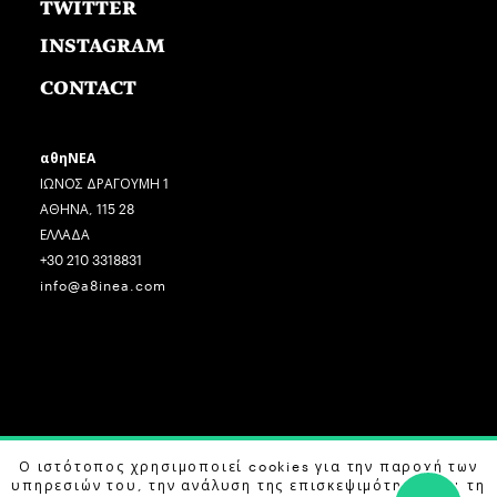
TWITTER
INSTAGRAM
CONTACT
αθηΝΕΑ
ΙΩΝΟΣ ΔΡΑΓΟΥΜΗ 1
ΑΘΗΝΑ, 115 28
ΕΛΛΑΔΑ
+30 210 3318831
info@a8inea.com
Ο ιστότοπος χρησιμοποιεί cookies για την παροχή των
COPYRIGHT © 2026 αθηΝΕΑ, ALL RIGHTS RESERVED.
υπηρεσιών του, την ανάλυση της επισκεψιμότητας και τη
DESIGN BY
G DESIGN STUDIO
. DEVELOPED BY
B LABS
.