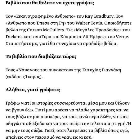
Βιβλίο που θα θέλατε να έχετε γράψει;
Τον «Εικονογραφημένο Άνθρωπο» του Ray Bradbury. Τον
«Άνθρωπο που Έπεσε στη Γη» του Walter Tevis. Οποιοδήποτε
βιβλίο της Carson McCullers. Τις «Μεγάλες Προσδοκίες» του
Dickens και τον «Γύρο του Κόσμου σε 80 Ημέρες» του Verne.
Σταματήστε με, γιατί θα συνεχίσω να αραδιάζω βιβλία.
Το βιβλίο που διαβάζετε τώρα;
Τους «Ναυαγούς του Αυγούστου» της Ευτυχίας Γιαννάκη
(εκδόσεις Ίκαρος).
Αλήθεια, γιατί γράφετε;
Γράφω γιατί οι ιστορίες συσσωρεύονται μέσα μου και θέλουν
να βγουν έξω. Γιατί μου αρέσει να πλάθω χαρακτήρες και να
τους βάζω σε μια σκακιέρα, να τους κινώ πέρα δώθε, να τους
οδηγώ σε αδιέξοδα και να τους σώζω την τελευταία στιγμή. Ή
να μην τους σώζω. Γιατί, όταν λατρεύεις τα βιβλία όπως εγώ,
μπαίνεις στον πειρασμό να γράψεις κι εσύ.