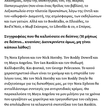
Ακαδημίας, λόγω της ιδιοκτήτριάς του, της Μαρίας
Παπαγεωργίου (που είναι ένας θρύλος του βιβλίου), το
Λεξικοπωλείο στην πλατεία Προσκόπων, λόγω της Οντίλ και
του «αδερφού» Διαμαντή, της ατμόσφαιρας, των εκδηλώσεων
και των γατιών. Αλλά και το Booktalks, οι Πλειάδες, το
Red’n’Noir, ο Μωβ Σκίουρος, το Librofilo & co, ο Σπόρος.
Συγγραφέας που θα καλούσατε σε δείπνο; (Ή μήπως
σε δείπνο… κυανίου; Διευκρινίστε όμως, μη γίνει
κάποιο λάθος!)
Τη Nora Ephron και τον Nick Hornby. Τον Roddy Dowell και
τη Maya Angelou. Τον Ian Rankin και τον Θοδωρή
Καλλιφατίδη. Και φυσικά, τον George Pelecanos. Το κοινό
χαρακτηριστικό όλων είναι το χιούμορ και η σπιρτάδα του
λόγου τους. Με τον Nick Hornby και τον Roddy Doyle θα
συζητούσαμε για τις δισκοθήκες μας, με την Nora Ephron θα
ανταλλάσσαμε συνταγές για αντιρυτιδικές κρέμες. Θα
παρακαλούσα τη Maya Angelou να μου μιλήσει για τα χρόνια
που εργαζόταν ως χορεύτρια και τραγουδίστρια του calypso.
Θα απολάμβανα τα κελαρυστά σκοτσέζικα του Ian Rankin.