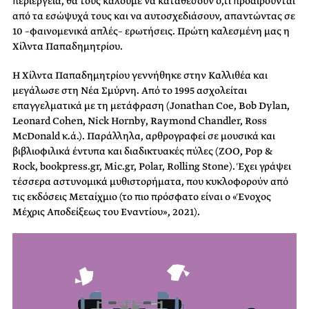
περιέργεια, θα τους καλούμε να καταθέσουν ό,τι προαιρούνται
από τα εσώψυχά τους και να αυτοσχεδιάσουν, απαντώντας σε
10 –φαινομενικά απλές– ερωτήσεις. Πρώτη καλεσμένη μας η
Χίλντα Παπαδημητρίου.
Η Χίλντα Παπαδημητρίου γεννήθηκε στην Καλλιθέα και
μεγάλωσε στη Νέα Σμύρνη. Από το 1995 ασχολείται
επαγγελματικά με τη μετάφραση (Jonathan Coe, Bob Dylan,
Leonard Cohen, Nick Hornby, Raymond Chandler, Ross
McDonald κ.ά.). Παράλληλα, αρθρογραφεί σε μουσικά και
βιβλιοφιλικά έντυπα και διαδικτυακές πύλες (ZOO, Pop &
Rock, bookpress.gr, Mic.gr, Polar, Rolling Stone). Έχει γράψει
τέσσερα αστυνομικά μυθιστορήματα, που κυκλοφορούν από
τις εκδόσεις Μεταίχμιο (το πιο πρόσφατο είναι ο «Ένοχος
Μέχρις Αποδείξεως του Εναντίου», 2021).