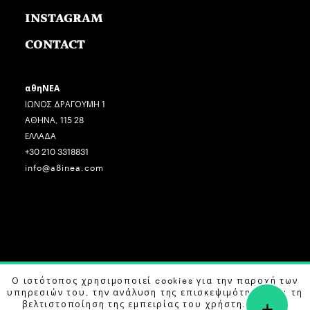
INSTAGRAM
CONTACT
αθηΝΕΑ
ΙΩΝΟΣ ΔΡΑΓΟΥΜΗ 1
ΑΘΗΝΑ, 115 28
ΕΛΛΑΔΑ
+30 210 3318831
info@a8inea.com
COPYRIGHT © 2026 αθηΝΕΑ, ALL RIGHTS RESERVED.
Ο ιστότοπος χρησιμοποιεί cookies για την παροχή των
υπηρεσιών του, την ανάλυση της επισκεψιμότητας και τη
+
DESIGN BY
G DESIGN STUDIO
. DEVELOPED BY
B LABS
.
βελτιστοποίηση της εμπειρίας του χρήστη. Μάθετε