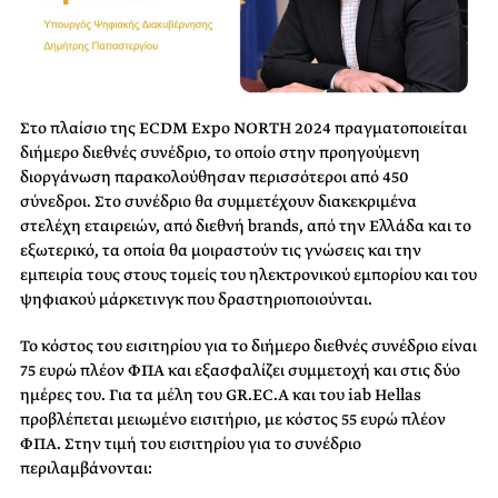
Στο πλαίσιο της ECDM Expo NORTH 2024 πραγματοποιείται
διήμερο διεθνές συνέδριο, το οποίο στην προηγούμενη
διοργάνωση παρακολούθησαν περισσότεροι από 450
σύνεδροι. Στο συνέδριο θα συμμετέχουν διακεκριμένα
στελέχη εταιρειών, από διεθνή brands, από την Ελλάδα και το
εξωτερικό, τα οποία θα μοιραστούν τις γνώσεις και την
εμπειρία τους στους τομείς του ηλεκτρονικού εμπορίου και του
ψηφιακού μάρκετινγκ που δραστηριοποιούνται.
Το κόστος του εισιτηρίου για το διήμερο διεθνές συνέδριο είναι
75 ευρώ πλέον ΦΠΑ και εξασφαλίζει συμμετοχή και στις δύο
ημέρες του. Για τα μέλη του GR.EC.A και του iab Hellas
προβλέπεται μειωμένο εισιτήριο, με κόστος 55 ευρώ πλέον
ΦΠΑ. Στην τιμή του εισιτηρίου για το συνέδριο
περιλαμβάνονται: