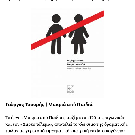
Γιώργος Τσουρής | Μακριά από Παιδιά
Το έργο «Μακριά από Παιδιά», μαζί με τα «170 τετραγωνικά»
και τον «Χαρτοπόλεμο», αποτελεί το κλείσιμο της δραματικής
τριλογίας γύρω από τη θεματική «πατρική εστία-οικογένεια»