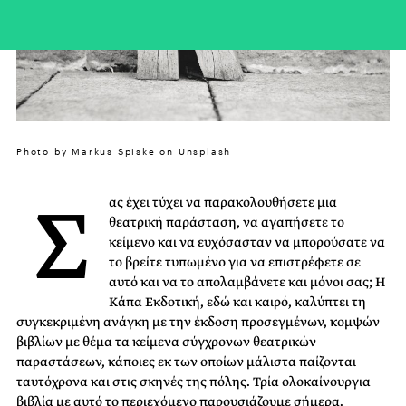
Photo by Markus Spiske on Unsplash
Σ
ας έχει τύχει να παρακολουθήσετε μια
θεατρική παράσταση, να αγαπήσετε το
κείμενο και να ευχόσασταν να μπορούσατε να
το βρείτε τυπωμένο για να επιστρέφετε σε
αυτό και να το απολαμβάνετε και μόνοι σας; Η
Κάπα Εκδοτική, εδώ και καιρό, καλύπτει τη
συγκεκριμένη ανάγκη με την έκδοση προσεγμένων, κομψών
βιβλίων με θέμα τα κείμενα σύγχρονων θεατρικών
παραστάσεων, κάποιες εκ των οποίων μάλιστα παίζονται
ταυτόχρονα και στις σκηνές της πόλης. Τρία ολοκαίνουργια
βιβλία με αυτό το περιεχόμενο παρουσιάζουμε σήμερα.