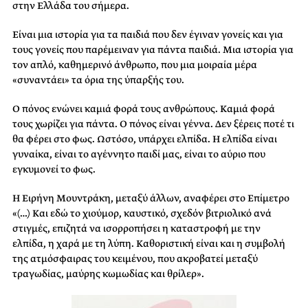
στην Ελλάδα του σήμερα.
Είναι μια ιστορία για τα παιδιά που δεν έγιναν γονείς και για
τους γονείς που παρέμειναν για πάντα παιδιά. Μια ιστορία για
τον απλό, καθημερινό άνθρωπο, που μια μοιραία μέρα
«συναντάει» τα όρια της ύπαρξής του.
Ο πόνος ενώνει καμιά φορά τους ανθρώπους. Καμιά φορά
τους χωρίζει για πάντα. Ο πόνος είναι γέννα. Δεν ξέρεις ποτέ τι
θα φέρει στο φως. Ωστόσο, υπάρχει ελπίδα. Η ελπίδα είναι
γυναίκα, είναι το αγέννητο παιδί μας, είναι το αύριο που
εγκυμονεί το φως.
Η Ειρήνη Μουντράκη, μεταξύ άλλων, αναφέρει στο Επίμετρο
«(…) Και εδώ το χιούμορ, καυστικό, σχεδόν βιτριολικό ανά
στιγμές, επιζητά να ισορροπήσει η καταστροφή με την
ελπίδα, η χαρά με τη λύπη. Καθοριστική είναι και η συμβολή
της ατμόσφαιρας του κειμένου, που ακροβατεί μεταξύ
τραγωδίας, μαύρης κωμωδίας και θρίλερ».