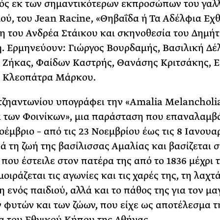
νός εκ των σημαντικότερων εκπροσώπων του γαλ
ού, του Jean Racine, «Θηβαΐδα ή Τα Αδέλφια Εχθ
 του Ανδρέα Στάικου και σκηνοθεσία του Δημή
 Ερμηνεύουν: Γιώργος Βουρδαμής, Βασιλική Δέλ
Ζήκας, Φαίδων Καστρής, Θανάσης Κριτσάκης, Ε
, Κλεοπάτρα Μάρκου.
ζηαντωνίου υπογράφει την «Amalia Μelancholia
 των Φοινίκων», μια παράσταση που επαναλαμβ
οέμβριο – από τις 23 Νοεμβρίου έως τις 8 Ιανουαρ
ά τη ζωή της βασίλισσας Αμαλίας και βασίζεται σ
που έστειλε στον πατέρα της από το 1836 μέχρι τ
μοιράζεται τις αγωνίες και τις χαρές της, τη λαχτ
η ενός παιδιού, αλλά και το πάθος της για τον μα
 φυτών και των ζώων, που είχε ως αποτέλεσμα τ
α του Εθνικού Κήπου της Αθήνας.