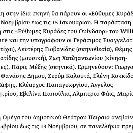
η στην ίδια σκηνή θα πάρουν οι «Εύθυμες Κυράδ
6 Νοεμβρίου έως τις 15 Ιανουαρίου. Η παράσταση 
 στις «Εύθυμες Κυράδες του Ουίνδσορ» του Wil
re και την υπογράφουν οι Γεράσιμος Ευαγγελάτ
στίχοι), Λευτέρης Γιοβανίδης (σκηνοθεσία), Θέμης
τίδης (μουσική), Ζωή Χατζηαντωνίου (κίνηση-
ες), Πάρις Μέξης (σκηνικά). Ερμηνεύουν: Γιώργ
 Θανάσης Δήμου, Ζερόμ Καλουτά, Ελένη Κοκκίδο
Ξάφης, Κλέαρχος Παπαγεωργίου, Άγγελος
ρίου, Εβελίνα Παπούλια, Αλμπέρτο Φάις, Μαρί
 Ωμέγα του Δημοτικού Θεάτρου Πειραιά ανεβαίν
τωβρίου έως τις 13 Νοέμβριου, σε πανελλήνια πρε