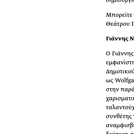
Μπορείτε 
Θεάτρου 
Γιάννης Ν
O Γιάννης
εμφανίστη
Δημοτικού
ως Wolfg
στην παρά
χαρισματι
ταλαντούχ
συνθέτης 
αναμφισβή