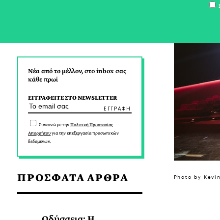
Σ
Νέα από το μέλλον, στο inbox σας
κάθε πρωί
ΕΓΓΡΑΦΕΙΤΕ ΣΤΟ NEWSLETTER
Συναινώ με την
Πολιτική Προστασίας
Απορρήτου
για την επεξεργασία προσωπικών
δεδομένων.
ΠΡΟΣΦΑΤΑ ΑΡΘΡΑ
Photo by Kevi
Οδύσσεια: Η