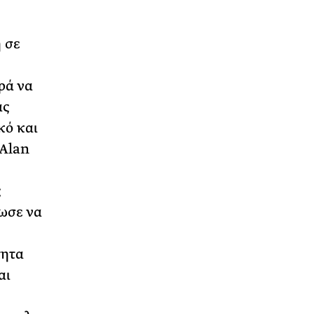
 σε
ρά να
ας
κό και
 Alan
υ
ς
ωσε να
τητα
αι