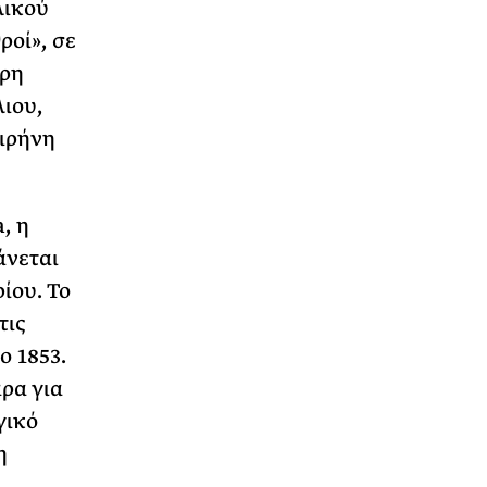
λικού
ροί», σε
τρη
ιου,
ιρήνη
, η
άνεται
ίου. Το
τις
ο 1853.
άρα για
γικό
η