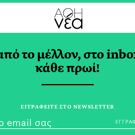
από το μέλλον, στο inbo
έχεια με Επιτυχημέν
κάθε πρωί!
τρικές Παραστάσεις
ΡΕΝΤΙΝΗ
ΕΓΓPΑΦΕΙΤΕ ΣΤΟ NEWSLETTER