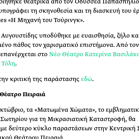
οιήθηκε θεατρικά από τον Οδυσσέα Παπασπηλιό
 υπογράφει τη σκηνοθεσία και τη διασκευή του έ
les «Η Μηχανή του Τούρινγκ».
Αυγουστίδης υποδύθηκε με ευαισθησία, ζήλο κα
ένο πάθος τον χαρισματικό επιστήμονα. Από τον
επανέρχεται στο
Νέο Θέατρο Κατερίνα Βασιλάκο
 Τόλη
.
την κριτική της παράστασης
εδώ
.
Θέατρο Πειραιά
κτώβριο, τα «Ματωμένα Χώματα», το εμβληματικ
 Σωτηρίου για τη Μικρασιατική Καταστροφή, θα
 με δεύτερο κύκλο παραστάσεων στην Κεντρική
ικού Θεάτρου Πειραιά.