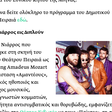
να δείτε ολόκληρο το πρόγραμμα του Δημοτικού
Πειραιά
εδώ
.
ιάρρος εις Διπλούν
 Νιάρρος που
κε στη σκηνή του
 Θεάτρου Πειραιά ως
ang Amadeus Mozart
σταση «Αμαντέους»,
κός ηθοποιός και
ος μουσικός,
γνωστών κομματιών,
τητα αντισυμβατικός και θορυβώδης, εμφανίζετ