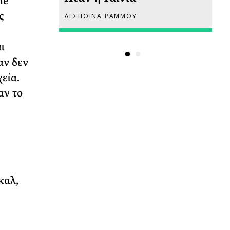
ne
ς
ΔΕΣΠΟΙΝΑ ΡΑΜΜΟΥ
ΡΙ
ι
αν δεν
εία.
αν το
καλ,