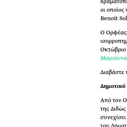
δραματοπ
οι οποίος
Benoit So
Ο Ορφέας 
ισορροπημ
Οκτώβριο 
Μαριάννα
Διαβάστε 
Δημοτικό 
Από τον Ο
της Διδώς
συνεχίσει
του Δημοτ