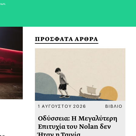
νων.
ΠΡΟΣΦΑΤΑ ΑΡΘΡΑ
ΚΟΙΝΩΝΙΑ
1 ΑΥΓΟΥΣΤΟΥ 2026
ΒΙΒΛΙΟ
31
υ
Οδύσσεια: Η Μεγαλύτερη
Το
 πριν
Επιτυχία του Nolan δεν
Φω
Ήταν η Ταινία
Ακ