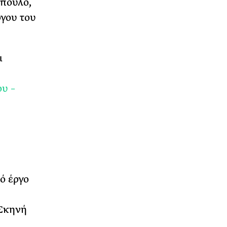
πουλο,
ργου του
ι
υ –
ό έργο
 Σκηνή