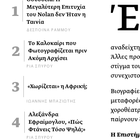
Έ
Μεγαλύτερη Επιτυχία
του Nolan δεν Ήταν η
Ταινία
ΔΕΣΠΟΙΝΑ ΡΑΜΜΟΥ
Το Καλοκαίρι που
αναδείχτη
Φωτογραφίζεται πριν
Άλλες προ
Ακόμη Αρχίσει
στίγμα το
ΡΙΑ ΣΠΥΡΟΥ
συνεχιστο
«Χωρίζεται» η Αφρική;
Βιογραφίε
μεταφορές
ΙΩΑΝΝΗΣ ΜΠΑΖΙΩΤΗΣ
χοροθέατρ
Αλεξάνδρα
παίρνουν 
Εφραίμογλου, «Πώς
Φτάνεις Τόσο Ψηλά;»
Η Επιστή
ΡΙΑ ΣΠΥΡΟΥ