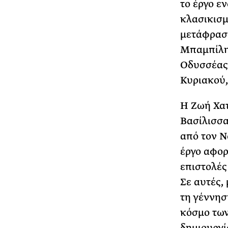
το έργο ε
κλασικισμ
μετάφραση
Μπαμπίλη.
Οδυσσέας 
Κυριακού
Η Ζωή Χατ
Βασίλισσα
από τον Ν
έργο αφορ
επιστολές 
Σε αυτές, 
τη γέννησ
κόσμο των
δημιουργί