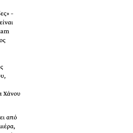
ες» –
είναι
liam
ος
ος
υ,
α Χάνου
ει από
μιέρα,