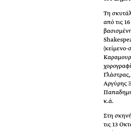
Τη σκυτάλ
από τις 1
βασισμένη
Shakespea
(κείμενο-
Καραμουρα
χορογραφί
Γλάστρας,
Αργύρης 
Παπαδημητ
κ.ά.
Στη σκηνή
τις 13 Οκ