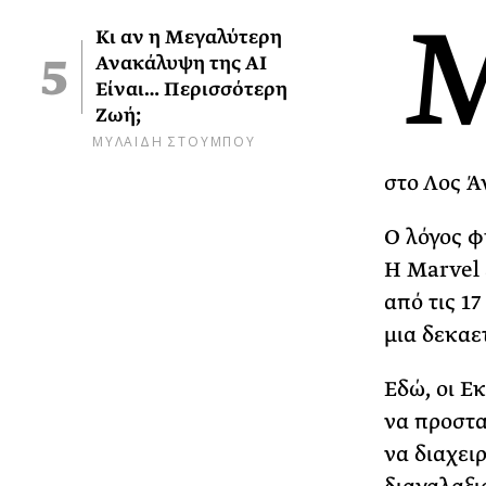
Κι αν η Μεγαλύτερη
Ανακάλυψη της AI
Είναι… Περισσότερη
Ζωή;
ΜΥΛΑΙΔΗ ΣΤΟΥΜΠΟΥ
στο Λος Ά
Ο λόγος φ
Η Marvel 
από τις 17
μια δεκαετ
Εδώ, οι Ε
να προστα
να διαχει