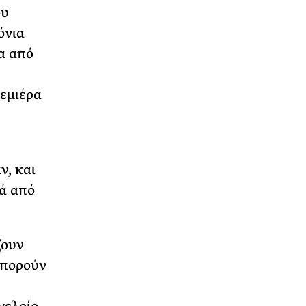
ου
όνια
ια από
εμιέρα
ν, και
τά από
ζουν
μπορούν