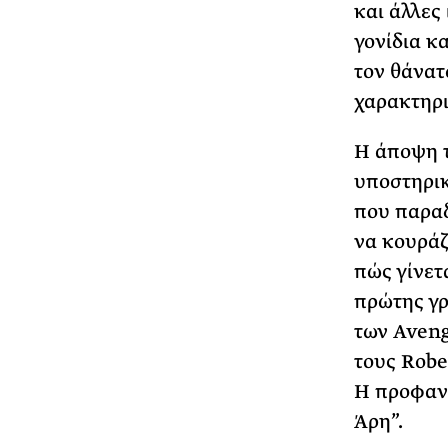
και άλλες
γονίδια κ
τον θάνατ
χαρακτηρι
Η άποψη τ
υποστηρικ
που παραδ
να κουράζ
πώς γίνετ
πρώτης γρ
των Aveng
τους Robe
Η προφανή
Άρη”.