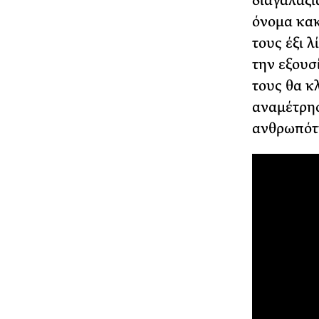
διαγαλαξι
όνομα κακο
τους έξι 
την εξουσ
τους θα κ
αναμέτρησ
ανθρωπότ