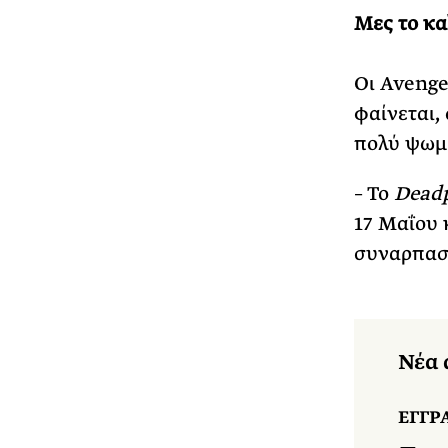
Μες το κα
Οι Avenger
φαίνεται,
πολύ ψωμί
– Το
Deadp
17 Μαΐου 
συναρπαστ
Νέα 
ΕΓΓΡ