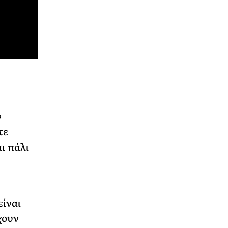
ν
τε
ι πάλι
είναι
ρχουν