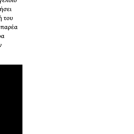
γελοίο
τήσει
ή του
 παρέα
ρα
ν