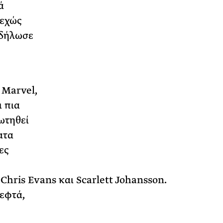
ά
νεχώς
 δήλωσε
 Marvel,
ι πια
ωτηθεί
ατα
ες
Chris Evans και Scarlett Johansson.
λεφτά,