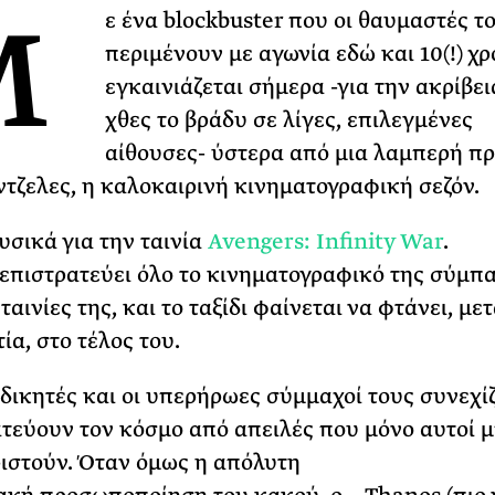
Μ
ε ένα blockbuster που οι θαυμαστές τ
περιμένουν με αγωνία εδώ και 10(!) χρ
εγκαινιάζεται σήμερα -για την ακρίβε
χθες το βράδυ σε λίγες, επιλεγμένες
αίθουσες- ύστερα από μια λαμπερή πρ
ντζελες, η καλοκαιρινή κινηματογραφική σεζόν.
υσικά για την ταινία
Avengers: Infinity War
.
επιστρατεύει όλο το κινηματογραφικό της σύμπα
 ταινίες της, και το ταξίδι φαίνεται να φτάνει, με
ία, στο τέλος του.
κδικητές και οι υπερήρωες σύμμαχοί τους συνεχί
τεύουν τον κόσμο από απειλές που μόνο αυτοί 
ριστούν. Όταν όμως η απόλυτη