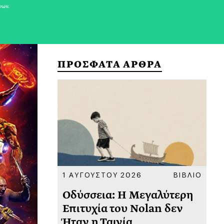
νων.
ΠΡΟΣΦΑΤΑ ΑΡΘΡΑ
ΚΟΙΝΩΝΙΑ
1 ΑΥΓΟΥΣΤΟΥ 2026
ΒΙΒΛΙΟ
31
υ
Οδύσσεια: Η Μεγαλύτερη
Το
 πριν
Επιτυχία του Nolan δεν
Φω
Ήταν η Ταινία
Ακ