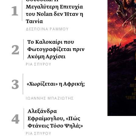
Μεγαλύτερη Επιτυχία
του Nolan δεν Ήταν η
Ταινία
ΔΕΣΠΟΙΝΑ ΡΑΜΜΟΥ
Το Καλοκαίρι που
Φωτογραφίζεται πριν
Ακόμη Αρχίσει
ΡΙΑ ΣΠΥΡΟΥ
«Χωρίζεται» η Αφρική;
ΙΩΑΝΝΗΣ ΜΠΑΖΙΩΤΗΣ
Αλεξάνδρα
Εφραίμογλου, «Πώς
Φτάνεις Τόσο Ψηλά;»
ΡΙΑ ΣΠΥΡΟΥ