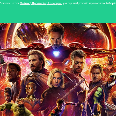
υναινώ με την
Πολιτική Προστασίας Απορρήτου
για την επεξεργασία προσωπικών δεδομέ
31 ΙΟΥΛΙΟΥ 2026
Το Καλοκαίρι πο
Φωτογραφίζεται
Ακόμη Αρχίσει