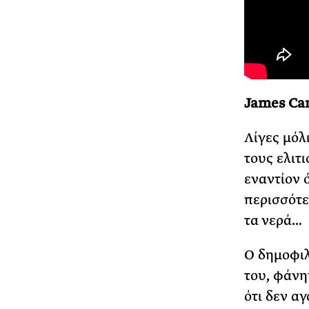
James Cam
Λίγες μόλ
τους ελιτ
εναντίον 
περισσότ
τα νερά…
Ο δημοφιλ
του, φάνη
ότι δεν αγ